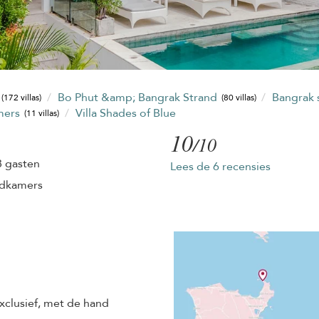
Bo Phut &amp; Bangrak Strand
Bangrak 
(172 villas)
(80 villas)
mers
Villa Shades of Blue
(11 villas)
10
/10
8 gasten
Lees de 6 recensies
adkamers
xclusief, met de hand