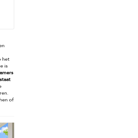
een
p het
e is
kamers
staat
e
ren.
hen of