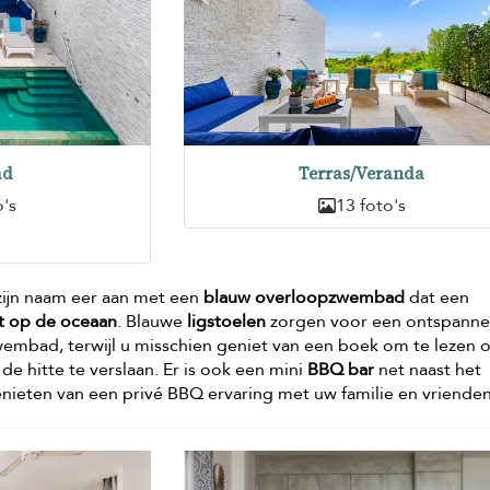
ad
Terras/Veranda
o's
13 foto's
 zijn naam eer aan met een
blauw overloopzwembad
dat een
dt op de oceaan
. Blauwe
ligstoelen
zorgen voor een ontspann
zwembad, terwijl u misschien geniet van een boek om te lezen 
e hitte te verslaan. Er is ook een mini
BBQ bar
net naast het
nieten van een privé BBQ ervaring met uw familie en vrienden