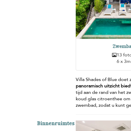
Zwemb
13 fot
6 x 3m
Villa Shades of Blue doet
panoramisch uitzicht bie
tijd aan de rand van het 
koud glas citroenthee om d
zwembad, zodat u kunt ge
Binnenruimtes