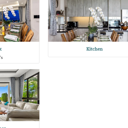
k
Kitchen
's