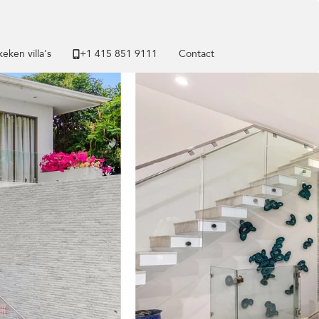
eken villa's
+1 ​415 851 9111
Contact