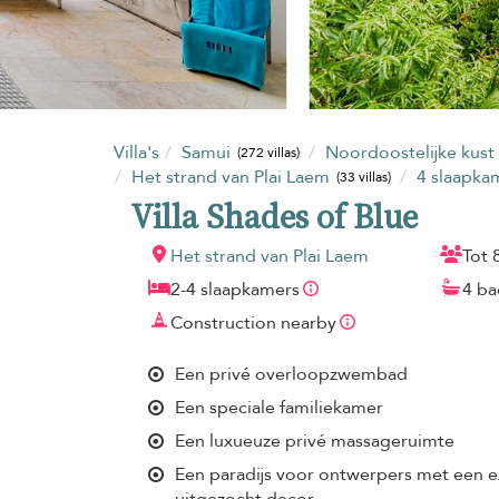
Villa's
Samui
Noordoostelijke kust
(272 villas)
Het strand van Plai Laem
4 slaapka
(33 villas)
Villa Shades of Blue
Het strand van Plai Laem
Tot 
2-4 slaapkamers
4 b
Construction nearby
Een privé overloopzwembad
Een speciale familiekamer
Een luxueuze privé massageruimte
Een paradijs voor ontwerpers met een e
uitgezocht decor