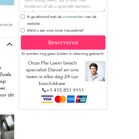
Ik ga akkoord met de
voorwaarden
van de
rvice
website.
Meld u aan voor onze nieuwsbrief
Reserveren
Er worden nog geen kosten in rekening gebracht.
Onze Plai Laem beach
n
specialist Daniel en ons
 Zoals
team is elke dag 24 uur
 op
beschikbaar
ber
+1 ​415 851 9111
oor dit