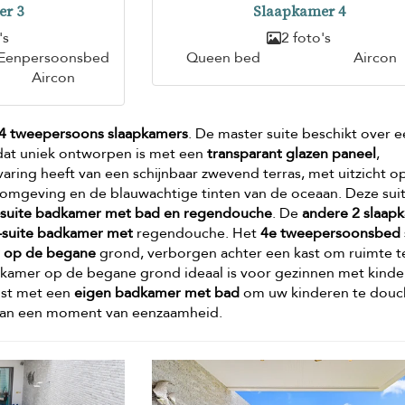
er 3
Slaapkamer 4
's
2 foto's
Eenpersoonsbed
Queen bed
Aircon
Aircon
4 tweepersoons slaapkamers
. De master suite beschikt over 
at uniek ontworpen is met een
transparant glazen paneel
,
aring heeft van een schijnbaar zwevend terras, met uitzicht o
omgeving en de blauwachtige tinten van de oceaan. Deze suit
-suite badkamer met bad en regendouche
. De
andere 2 slaap
-suite badkamer met
regendouche. Het
4e tweepersoonsbed 
r op de begane
grond, verborgen achter een kast om ruimte t
kamer op de begane grond ideaal is voor gezinnen met kinde
ust met een
eigen badkamer met bad
om uw kinderen te douc
van een moment van eenzaamheid.