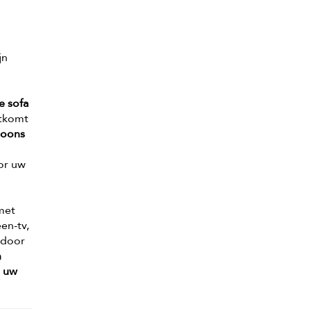
jn
e sofa
itkomt
soons
or uw
met
een-tv,
 door
n
r uw