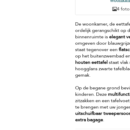
Woonkam
4 foto
De woonkamer, de eettafe
ordelijk gerangschikt op 
binnenruimte is
elegant v
omgeven door blauwgrijze
staat tegenover een
flats
op het buitenzwembad en 
houten eettafel
staat vlak
hoogglans zwarte tafelb
gemak.
Op de begane grond bevi
kinderen. Deze
multifunc
zitzakken en een tafelvoe
te brengen met uw jonger
uitschuifbaar tweepersoo
extra bagage
.