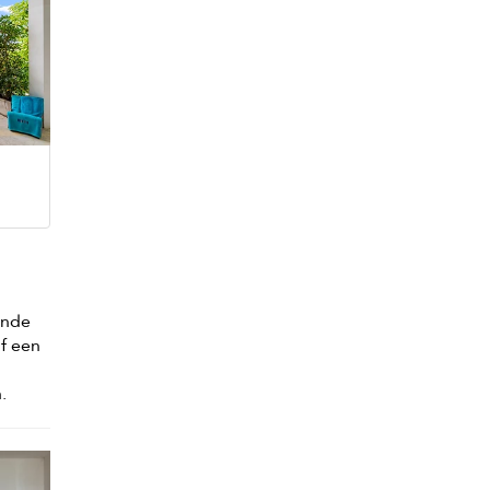
ende
of een
.