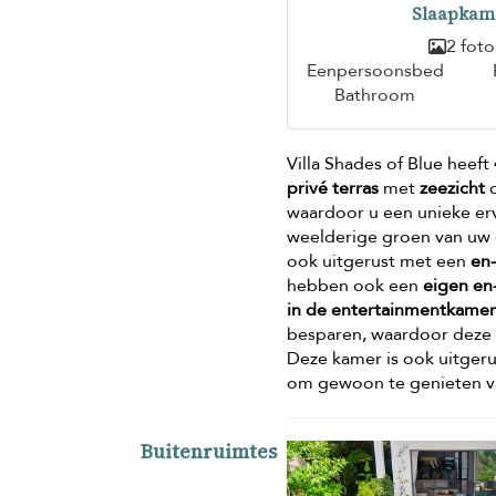
Slaapkam
2 foto
Eenpersoonsbed
Bathroom
Villa Shades of Blue heeft
privé terras
met
zeezicht
d
waardoor u een unieke erv
weelderige groen van uw 
ook uitgerust met een
en
hebben ook een
eigen en
in de entertainmentkame
besparen, waardoor deze 
Deze kamer is ook uitger
om gewoon te genieten 
Buitenruimtes