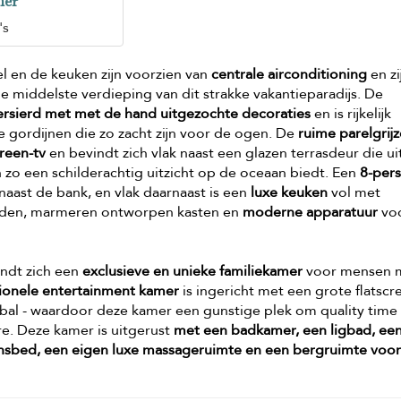
er
's
l en de keuken zijn voorzien van
centrale airconditioning
en zi
de middelste verdieping van dit strakke vakantieparadijs. De
ersierd met met de hand uitgezochte decoraties
en is rijkelijk
 gordijnen die zo zacht zijn voor de ogen. De
ruime parelgrijz
creen-tv
en bevindt zich vlak naast een glazen terrasdeur die u
zo een schilderachtig uitzicht op de oceaan biedt. Een
8-per
 naast de bank, en vlak daarnaast is een
luxe keuken
vol met
laden, marmeren ontworpen kasten en
moderne apparatuur
vo
ndt zich een
exclusieve en unieke familiekamer
voor mensen 
tionele entertainment kamer
is ingericht met een grote flatscr
tbal - waardoor deze kamer een gunstige plek om quality time
e. Deze kamer is uitgerust
met een badkamer, een ligbad, ee
nsbed, een eigen luxe massageruimte en een bergruimte voo