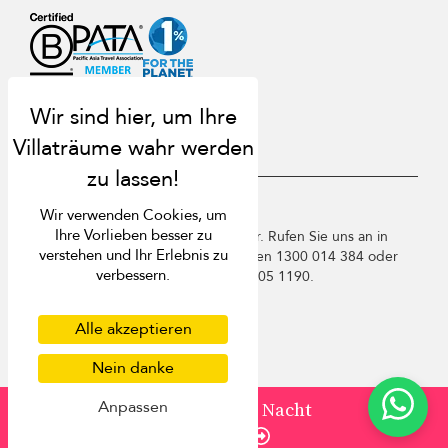
USD $
de Deutsch
Wir verwenden Cookies, um
Ihre Vorlieben besser zu
Copyright © 2026 Samui Villa Finder. Rufen Sie uns an in
verstehen und Ihr Erlebnis zu
Thailand +66 60 003 5911 / Australien 1300 014 384 oder
verbessern.
+61 2 9191 7419 / Singapur +65 3105 1190.
Nutzungsbedingungen
Datenschutzbestimmungen
Alle akzeptieren
Cookies
Nein danke
Sitemap
Anpassen
von
235 USD
/ Nacht
Enquire