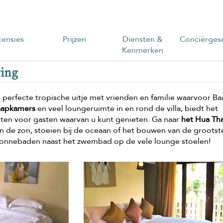
ensies
Prijzen
Diensten &
Conciërgese
Kenmerken
ving
 perfecte tropische uitje met vrienden en familie waarvoor Ba
laapkamers
en veel loungeruimte in en rond de villa, biedt het
ensten voor gasten waarvan u kunt genieten. Ga naar
het Hua Th
t in de zon, stoeien bij de oceaan of het bouwen van de grootst
en zonnebaden naast het zwembad op de vele lounge stoelen!