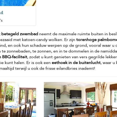
ad
's
k betegeld zwembad
neemt de maximale ruimte buiten in bes
ezaaid met katoen-candy wolken. Er zijn
torenhoge palmbom
wind, en ook hun schaduw werpen op de grond, vooral waar u 
m te zonnebaden, te zonnen, en in te dommelen in de namidd
 BBQ-faciliteit
, zodat u kunt genieten van vers gegrilde lekker
ie kunt halen. Er is ook een
eethoek in de buitenlucht
, waar u
aaltijd terwijl u ook de frisse eilandbries inademt!