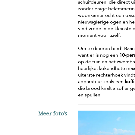
schuifdeuren, die direct 
zonder enige belemmering
woonkamer echt een oase
nieuwsgierige ogen en het
vind vrede in de kleinste
moment voor uzelf.
Om te dineren biedt Baa
want er is nog een
10-per
op de tuin en het zwemba
heerlijke, kokendhete maal
uiterste rechterhoek vind
apparatuur zoals een
koff
die brood knalt alsof er 
en spullen!
Meer foto's