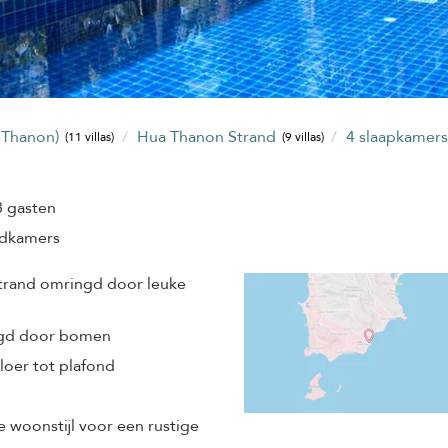
a Thanon)
Hua Thanon Strand
4 slaapkamer
(11 villas)
(9 villas)
8 gasten
adkamers
strand omringd door leuke
gd door bomen
oer tot plafond
 woonstijl voor een rustige