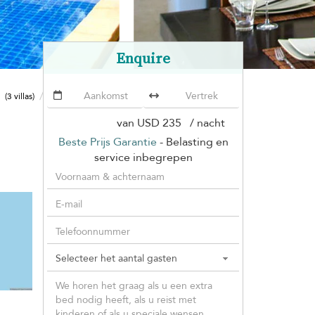
Enquire
s
Baan Chaba
(3 villas)
van
USD 235
/ nacht
Beste Prijs Garantie
- Belasting en
service inbegrepen