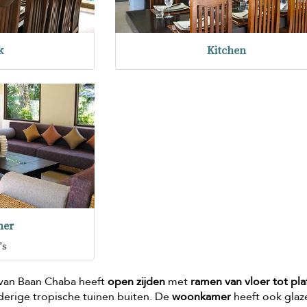
k
Kitchen
er
's
an Baan Chaba heeft
open zijden
met
ramen van vloer tot pl
lderige tropische tuinen buiten. De
woonkamer
heeft ook glaz