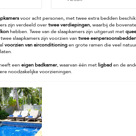
aapkamers
voor acht personen, met twee extra bedden beschi
ers zijn verdeeld over
twee verdiepingen
, waarbij de bovenst
lkon
hebben. Twee van de slaapkamers zijn uitgerust met
quee
e twee slaapkamers zijn voorzien van
twee eenpersoonsbedde
aal
voorzien van airconditioning
en grote ramen die veel natuur
nlaten.
 heeft een
eigen badkamer
, waarvan één met
ligbad
en de and
ere noodzakelijke voorzieningen.