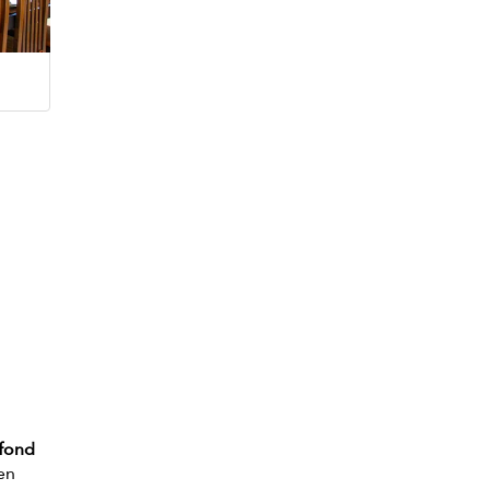
afond
en