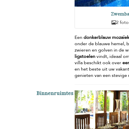
Zwemb
2 foto
Een
donkerblauw mozaïe
onder de blauwe hemel, b
zwieren en golven in de 
ligstoelen
vindt, ideaal o
villa beschikt ook over
een
en het beste uit uw vakant
genieten van een stevige m
Binnenruimtes