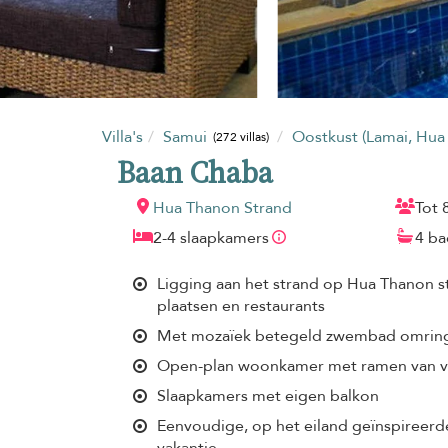
Villa's
Samui
Oostkust (Lamai, Hu
(272 villas)
Baan Chaba
Hua Thanon Strand
Tot 
2-4 slaapkamers
4 b
Ligging aan het strand op Hua Thanon 
plaatsen en restaurants
Met mozaïek betegeld zwembad omrin
Open-plan woonkamer met ramen van vl
Slaapkamers met eigen balkon
Eenvoudige, op het eiland geïnspireerde
vakantie