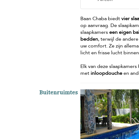
Baan Chaba biedt
vier sl
op aanvraag. De slaapkam
slaapkamers
een eigen ba
bedden
, terwijl de ander
uw comfort. Ze zijn allem
licht en frisse lucht binne
Elk van deze slaapkamers
met
inloopdouche
en and
Buitenruimtes