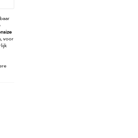
kbaar
e
nsize
n
, voor
lijk
ere