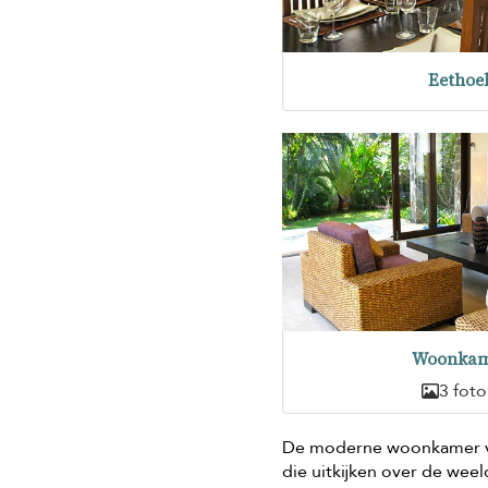
Eethoe
Woonkam
3 foto
De moderne woonkamer v
die uitkijken over de wee