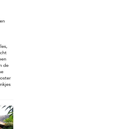
 en
les,
icht
een
In de
ne
oster
ankjes