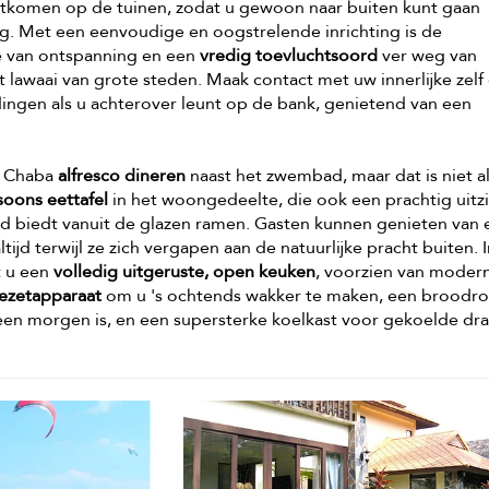
uitkomen op de tuinen, zodat u gewoon naar buiten kunt gaan
. Met een eenvoudige en oogstrelende inrichting is de
 van ontspanning en een
vredig toevluchtsoord
ver weg van
 lawaai van grote steden. Maak contact met uw innerlijke zelf
 dingen als u achterover leunt op de bank, genietend van een
n Chaba
alfresco dineren
naast het zwembad, maar dat is niet al
soons eettafel
in het woongedeelte, die ook een prachtig uitz
d biedt vanuit de glazen ramen. Gasten kunnen genieten van 
tijd terwijl ze zich vergapen aan de natuurlijke pracht buiten. 
t u een
volledig uitgeruste, open keuken
, voorzien van moder
iezetapparaat
om u 's ochtends wakker te maken, een broodro
geen morgen is, en een supersterke koelkast voor gekoelde dr