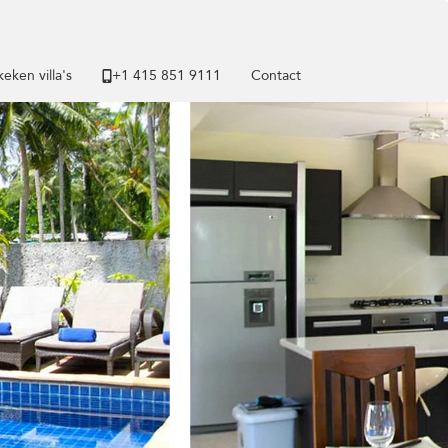
eken villa's
+1 ​415 851 9111
Contact