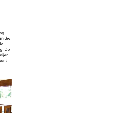
lag
en
die
de
ag. De
nijen
 kunt