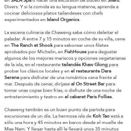
en
SALA Spa
o hacer una excursión de buceo en
Silent
Divers. Y si la comida es su lengua materna, aprenda a
cocinar deliciosos platos tailandeses con chefs
experimentados en
Island Organics
.
La escena culinaria de Chaweng sabe cómo deleitar el
paladar. A entre 7 y 15 minutos en coche de su villa, cene
en
The Ranch at Shook
para saborear unos filetes
aprobados por Michelin, en
FishHouse
para degustar
algunos de los mejores mariscos y opciones vegetarianas
de la isla, en el restaurante
tailandés Khaw Glong
para
probar los clásicos locales y en
el restaurante Dara
Serene
para disfrutar de una romántica cena frente al
mar. Después de cenar, diríjase
al On Street Bar
para
tomar unas copas bien frías, o disfrute de una noche de
entretenimiento y teatro en
el cabaret Paris Follies.
Chaweng también es un buen punto de partida para
excursiones de un día. La hermosa isla de
Koh Tao
está a
sólo una hora y 45 minutos en barco desde el muelle de
Mae Nam. Y llegar hasta allí le llevará unos 35 minutos