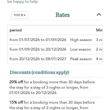
be happy to help.
Rates
USD $
period
Minimu
from 01/07/2026 to 01/09/2026
High season
3 night
from 01/09/2026 to 20/12/2026
Low season
2 night
from 20/12/2026 to 08/01/2027
Peak season
4 night
Discounts (conditions apply)
20% off
for a booking more than 30 days before
the stay for a stay of 3 nights or longer, from
01/01/2026 to 20/12/2026
15% off
for a booking more than 30 days before
the stay for a stay of 3 nights or longer, from