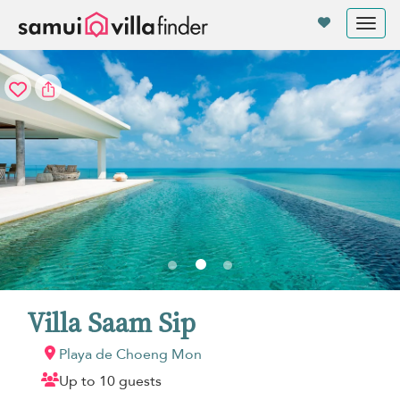
Panel de gestión de cookies
Tog
nav
Villa Saam Sip
Playa de Choeng Mon
Up to 10 guests