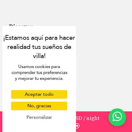
Discover
About us
Contact us
FAQ
Press
Usamos cookies para
List your villa
comprender tus preferencias
Concierge
y mejorar tu experiencia.
Meet the team
Loyalty programme
Become our travel partner
Aceptar todo
More Destinations
No, gracias
Personalizar
from
3120
2.496 USD
/ night
Bali
Enquire
Phuket