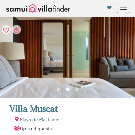
Panel de gestión de cookies
Tog
nav
Villa Muscat
Playa de Plai Laem
Up to 8 guests