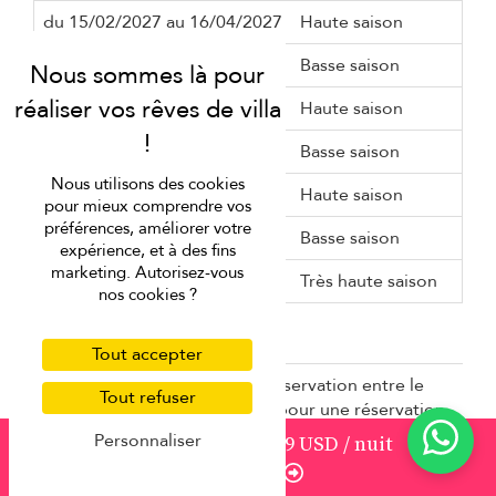
du 15/02/2027 au 16/04/2027
Haute saison
du 16/04/2027 au 01/07/2027
Basse saison
du 01/07/2027 au 01/09/2027
Haute saison
du 01/09/2027 au 28/09/2027
Basse saison
Nous utilisons des cookies
du 28/09/2027 au 09/10/2027
Haute saison
pour mieux comprendre vos
préférences, améliorer votre
du 09/10/2027 au 20/12/2027
Basse saison
expérience, et à des fins
marketing. Autorisez-vous
du 20/12/2027 au 05/01/2028
Très haute saison
nos cookies ?
Réductions
Tout accepter
10% de réduction
pour une réservation entre le
Tout refuser
10/08/2026 et le 31/12/2027 pour une réservation
plus de 120 jours avant la date d'arrivée en
Personnaliser
à partir de
1521
1 369 USD
/ nuit
saison(s) basse, intermédiaire, haute
Réserver