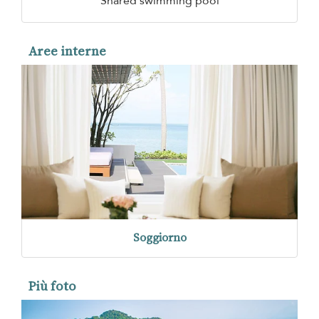
Shared swimming pool
Aree interne
Soggiorno
Più foto