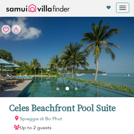
Pannello di gestione dei cookies
Tog
nav
Celes Beachfront Pool Suite
Spiaggia di Bo Phut
Up to 2 guests