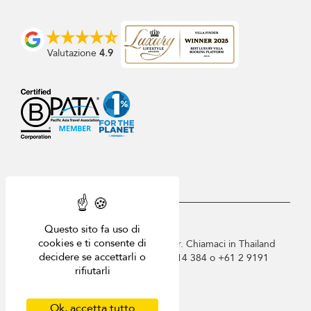
Valutazione
4.9
USD $
it Italiano
Questo sito fa uso di
cookies e ti consente di
Copyright © 2026 Samui Villa Finder. Chiamaci in Thailand
decidere se accettarli o
+66 60 003 5911 / Australia 1300 014 384 o +61 2 9191
rifiutarli
7419 / Singapore +65 6871 8993.
Termini di utilizzo
Informativa sulla privacy
Ok, accetta tutto