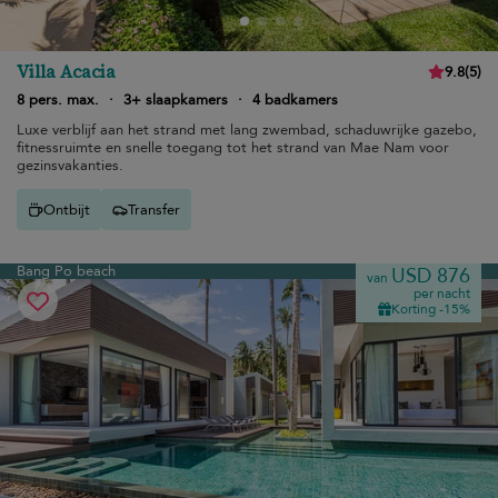
Villa Acacia
9.8
(
5
)
8 pers. max.
·
3+ slaapkamers
·
4 badkamers
Luxe verblijf aan het strand met lang zwembad, schaduwrijke gazebo,
fitnessruimte en snelle toegang tot het strand van Mae Nam voor
gezinsvakanties.
Ontbijt
Transfer
Bang Po beach
USD 876
van
per nacht
Korting -15%