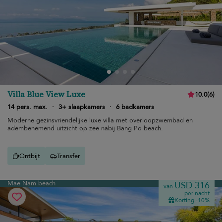
Villa Blue View Luxe
10.0
(
6
)
14 pers. max.
·
3+ slaapkamers
·
6 badkamers
Moderne gezinsvriendelijke luxe villa met overloopzwembad en
adembenemend uitzicht op zee nabij Bang Po beach.
Ontbijt
Transfer
Mae Nam beach
USD 316
van
per nacht
Korting -10%