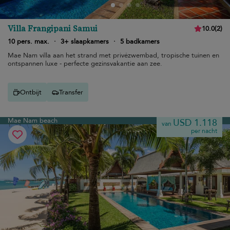
Villa Frangipani Samui
10.0
(
2
)
10 pers. max.
·
3+ slaapkamers
·
5 badkamers
Mae Nam villa aan het strand met privézwembad, tropische tuinen en
ontspannen luxe - perfecte gezinsvakantie aan zee.
Ontbijt
Transfer
Mae Nam beach
USD 1.118
van
per nacht