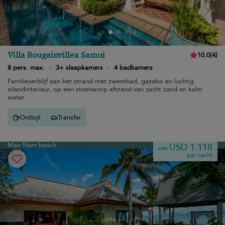
Villa Bougainvillea Samui
10.0
(
4
)
8 pers. max.
·
3+ slaapkamers
·
4 badkamers
Familieverblijf aan het strand met zwembad, gazebo en luchtig
eilandinterieur, op een steenworp afstand van zacht zand en kalm
water.
Ontbijt
Transfer
Mae Nam beach
USD 1.118
van
per nacht