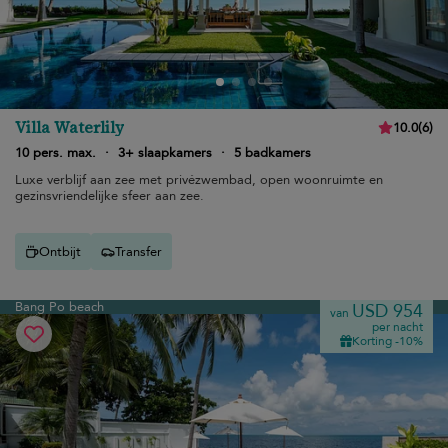
Villa Waterlily
10.0
(
6
)
10 pers. max.
·
3+ slaapkamers
·
5 badkamers
Luxe verblijf aan zee met privézwembad, open woonruimte en
gezinsvriendelijke sfeer aan zee.
Ontbijt
Transfer
Bang Po beach
USD 954
van
per nacht
Korting -10%