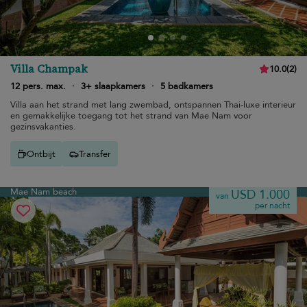
Villa Champak
10.0
(
2
)
12 pers. max.
·
3+ slaapkamers
·
5 badkamers
Villa aan het strand met lang zwembad, ontspannen Thai-luxe interieur
en gemakkelijke toegang tot het strand van Mae Nam voor
gezinsvakanties.
Ontbijt
Transfer
Mae Nam beach
USD 1.000
van
per nacht