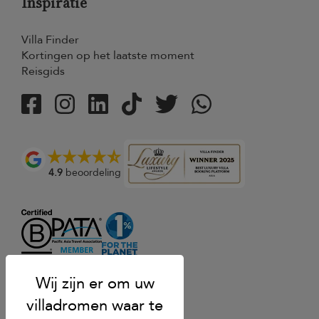
Inspiratie
Villa Finder
Kortingen op het laatste moment
Reisgids
4.9
beoordeling