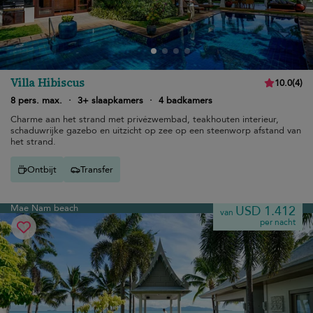
Villa Hibiscus
10.0
(
4
)
8 pers. max.
·
3+ slaapkamers
·
4 badkamers
Charme aan het strand met privézwembad, teakhouten interieur,
schaduwrijke gazebo en uitzicht op zee op een steenworp afstand van
het strand.
Ontbijt
Transfer
Mae Nam beach
USD 1.412
van
per nacht