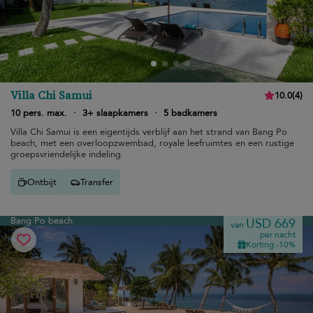
Villa Chi Samui
10.0
(
4
)
10 pers. max.
·
3+ slaapkamers
·
5 badkamers
Villa Chi Samui is een eigentijds verblijf aan het strand van Bang Po
beach, met een overloopzwembad, royale leefruimtes en een rustige
groepsvriendelijke indeling.
Ontbijt
Transfer
Bang Po beach
USD 669
van
per nacht
Korting -10%