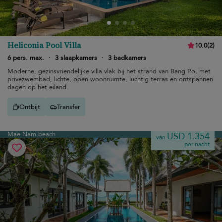
Heliconia Pool Villa
10.0
(
2
)
6 pers. max.
·
3 slaapkamers
·
3 badkamers
Moderne, gezinsvriendelijke villa vlak bij het strand van Bang Po, met
privézwembad, lichte, open woonruimte, luchtig terras en ontspannen
dagen op het eiland.
Ontbijt
Transfer
Mae Nam beach
USD 1.354
van
per nacht