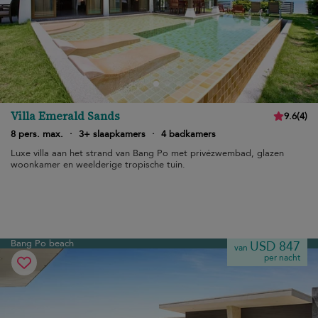
Villa Emerald Sands
9.6
(
4
)
8 pers. max.
·
3+ slaapkamers
·
4 badkamers
Luxe villa aan het strand van Bang Po met privézwembad, glazen
woonkamer en weelderige tropische tuin.
Bang Po beach
USD 847
van
per nacht