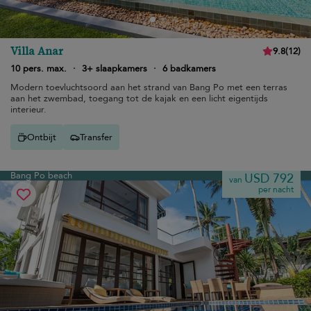
Villa Anar
9.8
(
12
)
10 pers. max.
·
3+ slaapkamers
·
6 badkamers
Modern toevluchtsoord aan het strand van Bang Po met een terras
aan het zwembad, toegang tot de kajak en een licht eigentijds
interieur.
Ontbijt
Transfer
Bang Po beach
USD 792
van
per nacht