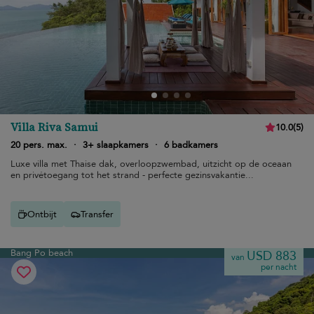
Villa Riva Samui
10.0
(
5
)
20 pers. max.
·
3+ slaapkamers
·
6 badkamers
Luxe villa met Thaise dak, overloopzwembad, uitzicht op de oceaan
en privétoegang tot het strand - perfecte gezinsvakantie...
Ontbijt
Transfer
Bang Po beach
USD 883
van
per nacht