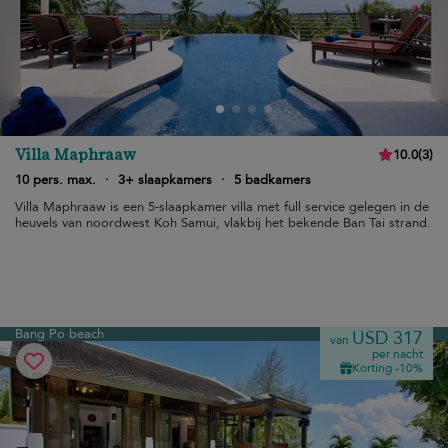
Villa Maphraaw
10.0
(
3
)
10 pers. max.
·
3+ slaapkamers
·
5 badkamers
Villa Maphraaw is een 5-slaapkamer villa met full service gelegen in de
heuvels van noordwest Koh Samui, vlakbij het bekende Ban Tai strand.
Bang Po beach
USD 317
van
per nacht
Korting -10%