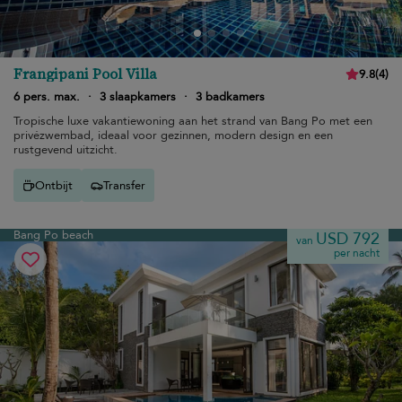
Frangipani Pool Villa
9.8
(
4
)
6 pers. max.
·
3 slaapkamers
·
3 badkamers
Tropische luxe vakantiewoning aan het strand van Bang Po met een
privézwembad, ideaal voor gezinnen, modern design en een
rustgevend uitzicht.
Ontbijt
Transfer
Bang Po beach
USD 792
van
per nacht