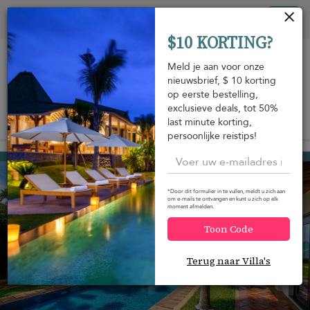
Cookies beheer paneel
Tog
$10 KORTING?
nav
Meld je aan voor onze
nieuwsbrief, $ 10 korting
op eerste bestelling,
exclusieve deals, tot 50%
last minute korting,
Bekijk op de kaart
m
persoonlijke reistips!
Mae Nam beach
USD 1.295
van
per nacht
*Door dit formulier in te vullen, meldt u zich aan
om e-mails te ontvangen en kunt u zich op elk
moment afmelden.
Toon Code
Terug naar Villa's