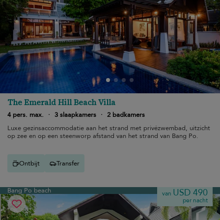
The Emerald Hill Beach Villa
4 pers. max.
·
3 slaapkamers
·
2 badkamers
Luxe gezinsaccommodatie aan het strand met privézwembad, uitzicht
op zee en op een steenworp afstand van het strand van Bang Po.
Ontbijt
Transfer
Bang Po beach
USD 490
van
per nacht