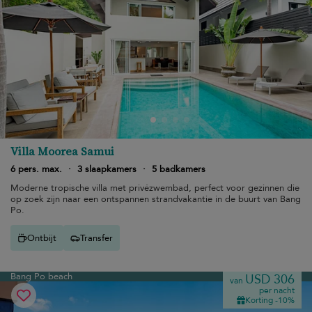
Villa Moorea Samui
6 pers. max.
·
3 slaapkamers
·
5 badkamers
Moderne tropische villa met privézwembad, perfect voor gezinnen die
op zoek zijn naar een ontspannen strandvakantie in de buurt van Bang
Po.
Ontbijt
Transfer
Bang Po beach
USD 306
van
per nacht
Korting -10%