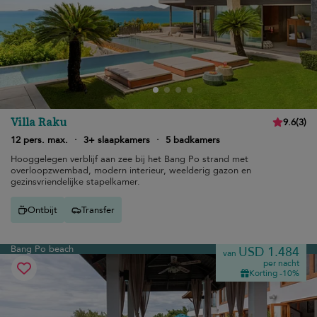
Villa Raku
9.6
(
3
)
12 pers. max.
·
3+ slaapkamers
·
5 badkamers
Hooggelegen verblijf aan zee bij het Bang Po strand met
overloopzwembad, modern interieur, weelderig gazon en
gezinsvriendelijke stapelkamer.
Ontbijt
Transfer
Bang Po beach
USD 1.484
van
per nacht
Korting -10%