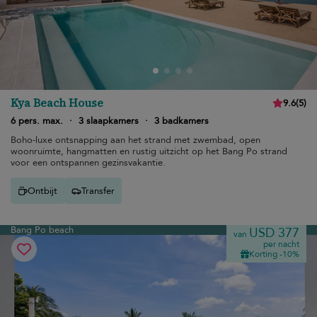
Kya Beach House
9.6
(
5
)
6 pers. max.
·
3 slaapkamers
·
3 badkamers
Boho-luxe ontsnapping aan het strand met zwembad, open
woonruimte, hangmatten en rustig uitzicht op het Bang Po strand
voor een ontspannen gezinsvakantie.
Ontbijt
Transfer
Bang Po beach
USD 377
van
per nacht
Korting -10%