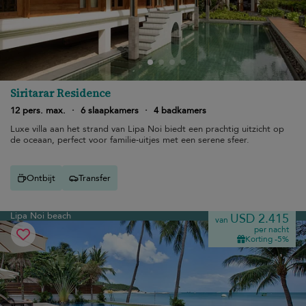
Siritarar Residence
12 pers. max.
·
6 slaapkamers
·
4 badkamers
Luxe villa aan het strand van Lipa Noi biedt een prachtig uitzicht op
de oceaan, perfect voor familie-uitjes met een serene sfeer.
Ontbijt
Transfer
Lipa Noi beach
USD 2.415
van
per nacht
Korting -5%