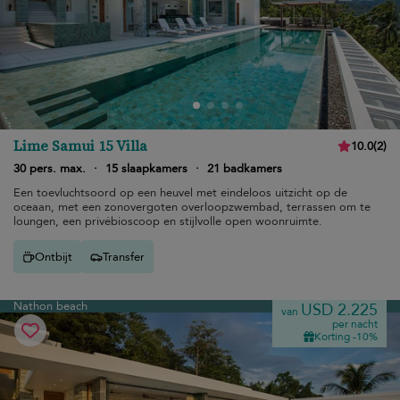
Lime Samui 15 Villa
10.0
(
2
)
30 pers. max.
·
15 slaapkamers
·
21 badkamers
Een toevluchtsoord op een heuvel met eindeloos uitzicht op de
oceaan, met een zonovergoten overloopzwembad, terrassen om te
loungen, een privébioscoop en stijlvolle open woonruimte.
Ontbijt
Transfer
Nathon beach
USD 2.225
van
per nacht
Korting -10%