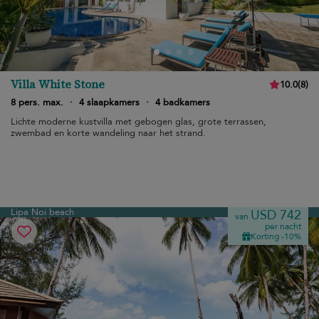
Villa White Stone
10.0
(
8
)
8 pers. max.
·
4 slaapkamers
·
4 badkamers
Lichte moderne kustvilla met gebogen glas, grote terrassen,
zwembad en korte wandeling naar het strand.
Lipa Noi beach
USD 742
van
per nacht
Korting -10%