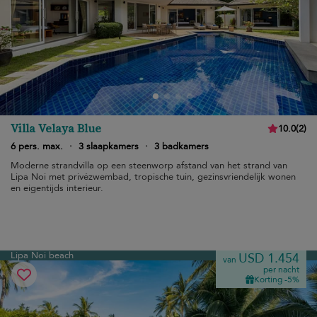
Villa Velaya Blue
10.0
(
2
)
6 pers. max.
·
3 slaapkamers
·
3 badkamers
Moderne strandvilla op een steenworp afstand van het strand van
Lipa Noi met privézwembad, tropische tuin, gezinsvriendelijk wonen
en eigentijds interieur.
Lipa Noi beach
USD 1.454
van
per nacht
Korting -5%