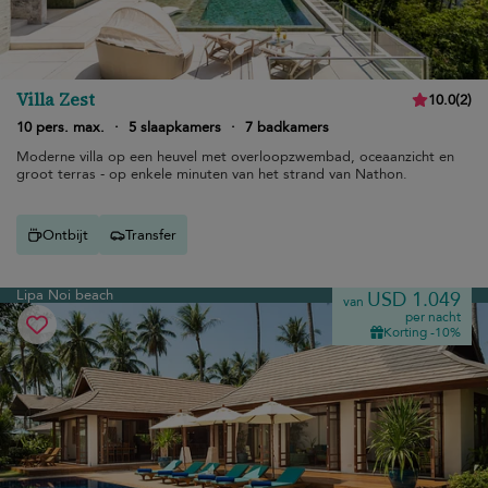
Villa Zest
10.0
(
2
)
10 pers. max.
·
5 slaapkamers
·
7 badkamers
Moderne villa op een heuvel met overloopzwembad, oceaanzicht en
groot terras - op enkele minuten van het strand van Nathon.
Ontbijt
Transfer
Lipa Noi beach
USD 1.049
van
per nacht
Korting -10%