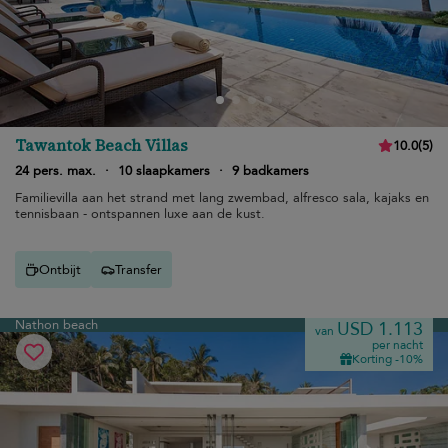
Tawantok Beach Villas
10.0
(
5
)
24 pers. max.
·
10 slaapkamers
·
9 badkamers
Familievilla aan het strand met lang zwembad, alfresco sala, kajaks en
tennisbaan - ontspannen luxe aan de kust.
Ontbijt
Transfer
Nathon beach
USD 1.113
van
per nacht
Korting -10%