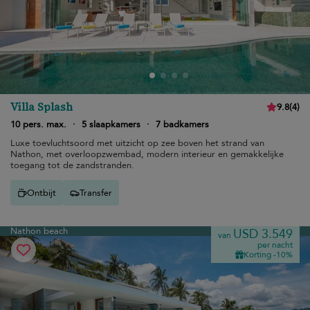
Villa Splash
9.8
(
4
)
10 pers. max.
·
5 slaapkamers
·
7 badkamers
Luxe toevluchtsoord met uitzicht op zee boven het strand van
Nathon, met overloopzwembad, modern interieur en gemakkelijke
toegang tot de zandstranden.
Ontbijt
Transfer
Nathon beach
USD 3.549
van
per nacht
Korting -10%