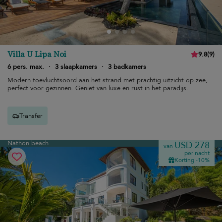
Villa U Lipa Noi
9.8
(
9
)
6 pers. max.
·
3 slaapkamers
·
3 badkamers
Modern toevluchtsoord aan het strand met prachtig uitzicht op zee,
perfect voor gezinnen. Geniet van luxe en rust in het paradijs.
Transfer
Nathon beach
USD 278
van
per nacht
Korting -10%