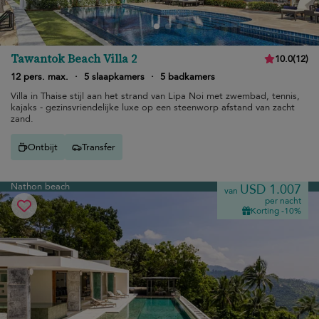
Tawantok Beach Villa 2
10.0
(
12
)
12 pers. max.
·
5 slaapkamers
·
5 badkamers
Villa in Thaise stijl aan het strand van Lipa Noi met zwembad, tennis,
kajaks - gezinsvriendelijke luxe op een steenworp afstand van zacht
zand.
Ontbijt
Transfer
Nathon beach
USD 1.007
van
per nacht
Korting -10%