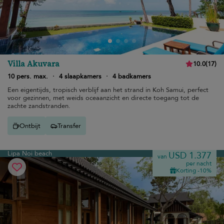
Villa Akuvara
10.0
(
17
)
10 pers. max.
·
4 slaapkamers
·
4 badkamers
Een eigentijds, tropisch verblijf aan het strand in Koh Samui, perfect
voor gezinnen, met weids oceaanzicht en directe toegang tot de
zachte zandstranden.
Ontbijt
Transfer
Lipa Noi beach
USD 1.377
van
per nacht
Korting -10%