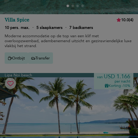
Villa Spice
10.0
(
4
)
10 pers. max.
·
5 slaapkamers
·
7 badkamers
Moderne accommodatie op de top van een klif met
overloopzwembad, adembenemend uitzicht en gezinsvriendelijke luxe
vlakbij het strand.
Ontbijt
Transfer
Lipa Noi beach
USD 1.166
van
per nacht
Korting -10%