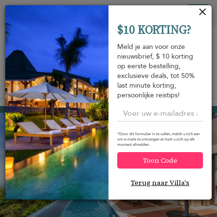
Cookies beheer paneel
Tog
$10 KORTING?
nav
Meld je aan voor onze
nieuwsbrief, $ 10 korting
op eerste bestelling,
exclusieve deals, tot 50%
last minute korting,
Bekijk op de kaart
m
persoonlijke reistips!
Nathon beach
USD 396
van
per nacht
Korting -10%
*Door dit formulier in te vullen, meldt u zich aan
om e-mails te ontvangen en kunt u zich op elk
moment afmelden.
Toon Code
Terug naar Villa's