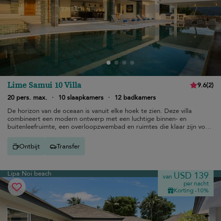
Lime Samui 10 Villa
9.6
(
2
)
20 pers. max.
·
10 slaapkamers
·
12 badkamers
De horizon van de oceaan is vanuit elke hoek te zien. Deze villa
combineert een modern ontwerp met een luchtige binnen- en
buitenleefruimte, een overloopzwembad en ruimtes die klaar zijn voor
entertainment.
Ontbijt
Transfer
Lipa Noi beach
USD 139
van
per nacht
Korting -10%