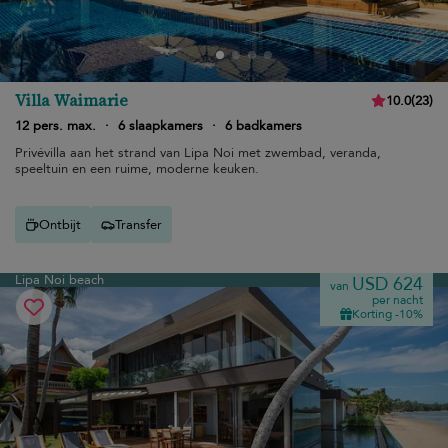
Villa Waimarie
10.0
(
23
)
12 pers. max.
·
6 slaapkamers
·
6 badkamers
Privévilla aan het strand van Lipa Noi met zwembad, veranda,
speeltuin en een ruime, moderne keuken.
Ontbijt
Transfer
Lipa Noi beach
USD 624
van
per nacht
Korting -10%