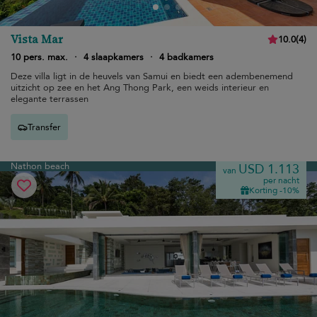
Vista Mar
10.0
(
4
)
10 pers. max.
·
4 slaapkamers
·
4 badkamers
Deze villa ligt in de heuvels van Samui en biedt een adembenemend
uitzicht op zee en het Ang Thong Park, een weids interieur en
elegante terrassen
Transfer
Nathon beach
USD 1.113
van
per nacht
Korting -10%