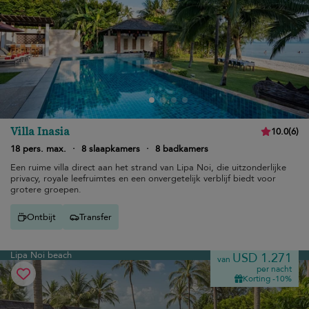
Villa Inasia
10.0
(
6
)
18 pers. max.
·
8 slaapkamers
·
8 badkamers
Een ruime villa direct aan het strand van Lipa Noi, die uitzonderlijke
privacy, royale leefruimtes en een onvergetelijk verblijf biedt voor
grotere groepen.
Ontbijt
Transfer
Lipa Noi beach
USD 1.271
van
per nacht
Korting -10%