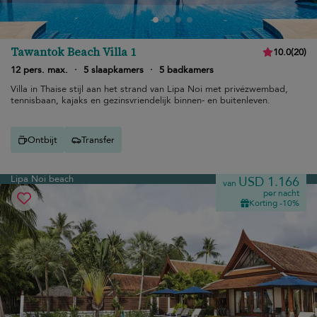
Tawantok Beach Villa 1
10.0
(
20
)
12 pers. max.
·
5 slaapkamers
·
5 badkamers
Villa in Thaise stijl aan het strand van Lipa Noi met privézwembad,
tennisbaan, kajaks en gezinsvriendelijk binnen- en buitenleven.
Ontbijt
Transfer
Lipa Noi beach
USD 1.166
van
per nacht
Korting -10%