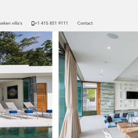
eken villa's
+1 ​415 851 9111
Contact