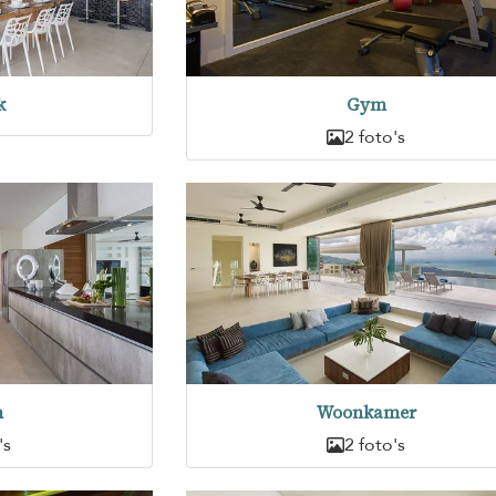
k
Gym
2 foto's
n
Woonkamer
's
2 foto's