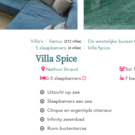
Villa's
Samui
De westelijke Sunset 
(272 villas)
5 slaapkamers
Villa Spice
(4 villas)
Villa Spice
Nathon Strand
Tot 
3-5 slaapkamers
7 b
Uitzicht op zee
Slaapkamers aan zee
Chique en eigentijds interieur
Infinity zwembad
Ruim buitenterras