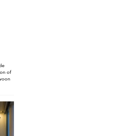
 de
zon of
ewoon