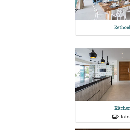
Eethoe
Kitche
2 foto