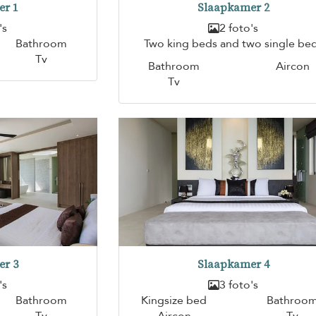
er 1
Slaapkamer 2
's
2 foto's
Bathroom
Two king beds and two single be
Tv
Bathroom
Aircon
Tv
er 3
Slaapkamer 4
's
3 foto's
Bathroom
Kingsize bed
Bathroo