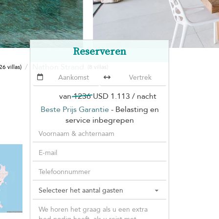
Reserveren
Nathon Strand
26 villas)
(8 villas)
van
1236
USD 1.113
/ nacht
Beste Prijs Garantie
- Belasting en
service inbegrepen