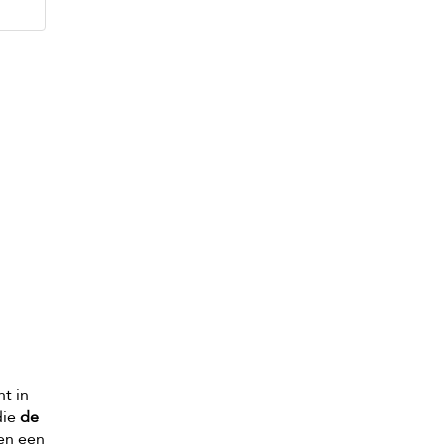
nt in
die
de
 en een