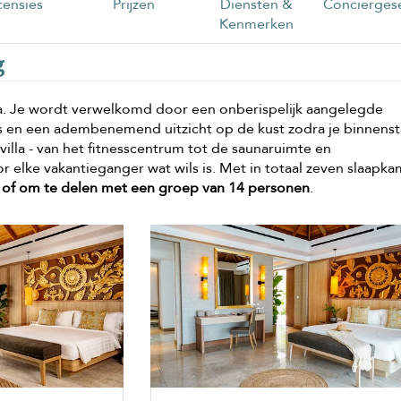
ensies
Prijzen
Diensten &
Conciërgese
Kenmerken
g
ila. Je wordt verwelkomd door een onberispelijk aangelegde
es en een adembenemend uitzicht op de kust zodra je binnenst
villa - van het fitnesscentrum tot de saunaruimte en
r elke vakantieganger wat wils is. Met in totaal zeven slaapka
 of om te delen met een groep van 14 personen
.