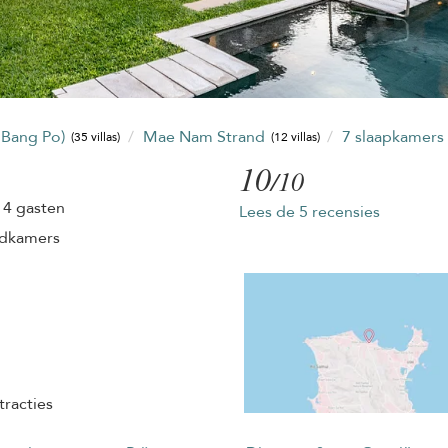
 Bang Po)
Mae Nam Strand
7 slaapkamer
(35 villas)
(12 villas)
10
/10
14 gasten
Lees de 5 recensies
adkamers
tracties