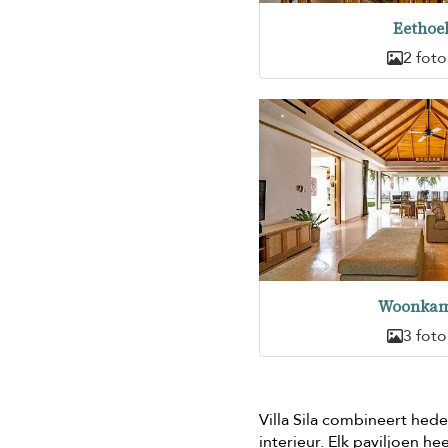
Eethoe
2 foto
Woonkam
3 foto
Villa Sila combineert hed
interieur. Elk paviljoen he