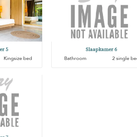
er 5
Slaapkamer 6
Kingsize bed
Bathroom
2 single b