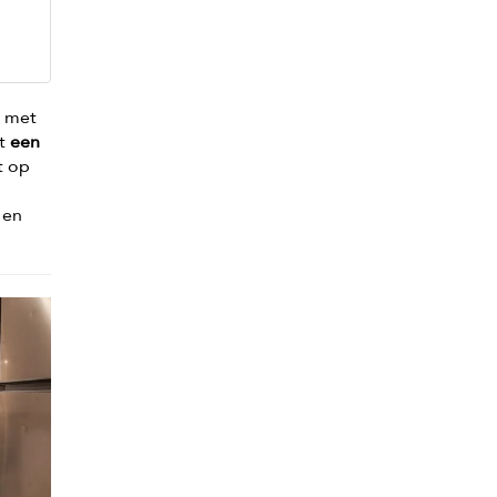
d met
dt
een
t op
 en