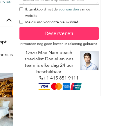
rvice
Ik ga akkoord met de
voorwaarden
van de
website.
Meld u aan voor onze nieuwsbrief
Reserveren
apt.
Er worden nog geen kosten in rekening gebracht.
Onze Mae Nam beach
mers is
specialist Daniel en ons
team is elke dag 24 uur
beschikbaar
+1 ​415 851 9111