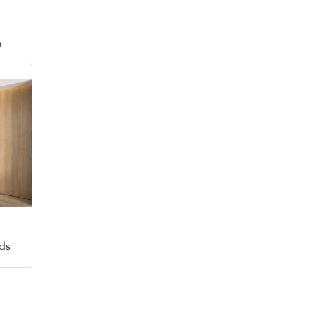
m
eds