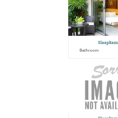
Slaapkam
Bathroom