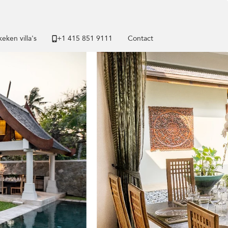
eken villa's
+1 ​415 851 9111
Contact