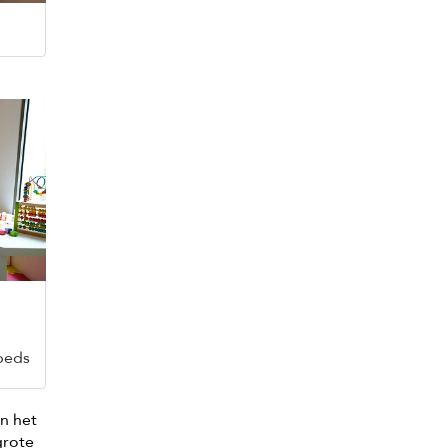
 beds
en het
 grote