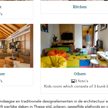
k
Kitchen
's
er
Others
's
3 foto's
Kids room which consists of 3 bunk
endaagse en traditionele designelementen in de architectuur 
eft sierlijke daken in Thaise stijl, pilaren, gewelfde plafonds en