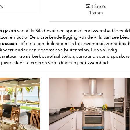
's
3 foto's
15x5m
n gazon
van Villa Sila bevat een sprankelend zwembad (gevul
azon en patio. De uitstekende ligging van de villa aan zee bie
de oceaan
- of u nu een duik neemt in het zwembad, zonnebaad
 dineert onder een decoratieve buitensalon. Een volledig
aratuur - zoals barbecuefaciliteiten, surround sound speakers
 juiste sfeer te creëren voor diners bij het zwembad.