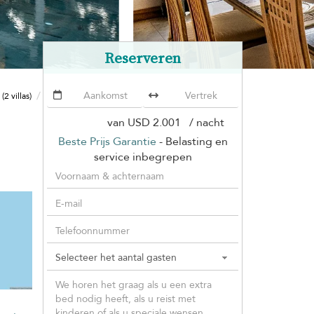
Reserveren
s
Villa Sila
(2 villas)
van
USD 2.001
/ nacht
Beste Prijs Garantie
- Belasting en
service inbegrepen