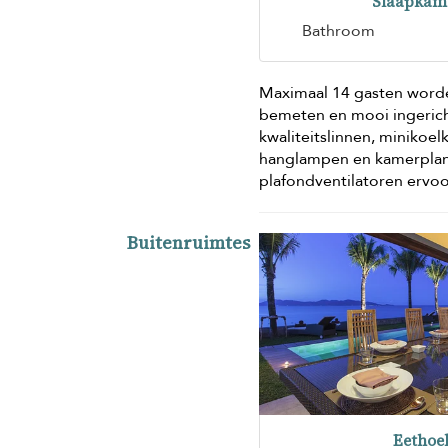
Slaapkam
Bathroom
Maximaal 14 gasten worde
bemeten en mooi ingeric
kwaliteitslinnen, minikoe
hanglampen en kamerplante
plafondventilatoren ervoor
Buitenruimtes
Eethoe