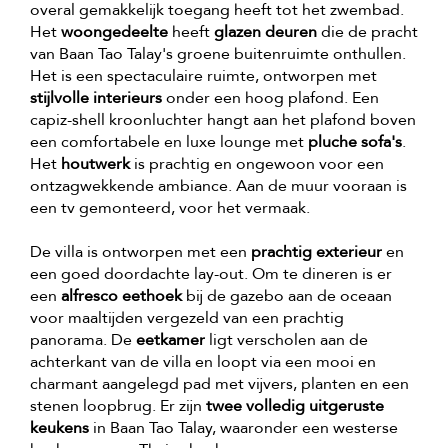
overal gemakkelijk toegang heeft tot het zwembad.
Het
woongedeelte
heeft
glazen deuren
die de pracht
van Baan Tao Talay's groene buitenruimte onthullen.
Het is een spectaculaire ruimte, ontworpen met
stijlvolle interieurs
onder een hoog plafond. Een
capiz-shell kroonluchter hangt aan het plafond boven
een comfortabele en luxe lounge met
pluche sofa's
.
Het
houtwerk
is prachtig en ongewoon voor een
ontzagwekkende ambiance. Aan de muur vooraan is
een tv gemonteerd, voor het vermaak.
De villa is ontworpen met een
prachtig exterieur
en
een goed doordachte lay-out. Om te dineren is er
een
alfresco eethoek
bij de gazebo aan de oceaan
voor maaltijden vergezeld van een prachtig
panorama. De
eetkamer
ligt verscholen aan de
achterkant van de villa en loopt via een mooi en
charmant aangelegd pad met vijvers, planten en een
stenen loopbrug. Er zijn
twee volledig uitgeruste
keukens
in Baan Tao Talay, waaronder een westerse