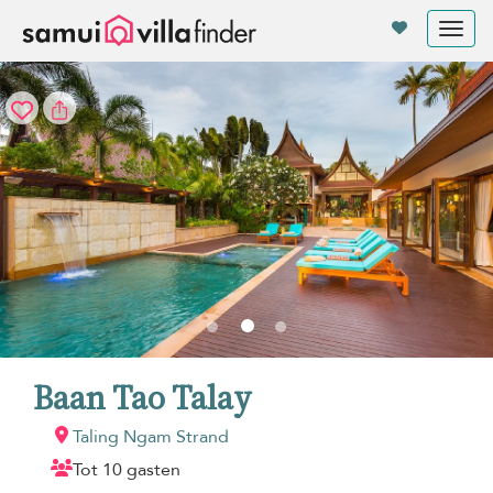
Cookies beheer paneel
Tog
nav
Baan Tao Talay
Taling Ngam Strand
Tot 10 gasten