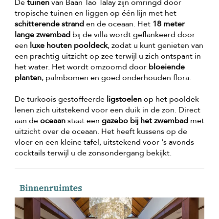
De
tuinen
van Baan Tao Talay zijn omringd door
tropische tuinen en liggen op één lijn met het
schitterende strand
en de oceaan. Het
18 meter
lange zwembad
bij de villa wordt geflankeerd door
een
luxe houten pooldeck
, zodat u kunt genieten van
een prachtig uitzicht op zee terwijl u zich ontspant in
het water. Het wordt omzoomd door
bloeiende
planten
, palmbomen en goed onderhouden flora.
De turkoois gestoffeerde
ligstoelen
op het pooldek
lenen zich uitstekend voor een duik in de zon. Direct
aan de
oceaan
staat een
gazebo bij het zwembad
met
uitzicht over de oceaan. Het heeft kussens op de
vloer en een kleine tafel, uitstekend voor 's avonds
cocktails terwijl u de zonsondergang bekijkt.
Binnenruimtes