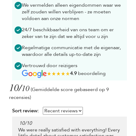
We vermelden alleen eigendommen waar we
zelf zouden willen verblijven - ze moeten
voldoen aan onze normen
24/7 beschikbaarheid van ons team om er
zeker van te zijn dat we altijd voor u zijn
Regelmatige communicatie met de eigenaar,
waardoor alle details up-to-date zijn
Vertrouwd door reizigers
4.9
beoordeling
10/
10
(Gemiddelde score gebaseerd op 9
recensies)
Sort review:
10
/
10
We were really satisfied with everything! Every
little detail about customer satisfaction was