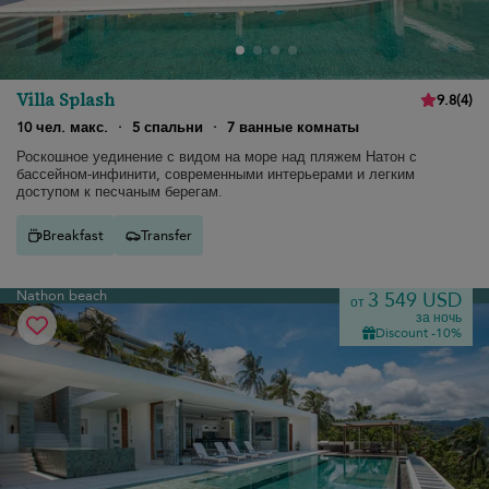
Villa Splash
9.8
(
4
)
10 чел. макс.
·
5 спальни
·
7 ванные комнаты
Роскошное уединение с видом на море над пляжем Натон с
бассейном-инфинити, современными интерьерами и легким
доступом к песчаным берегам.
Breakfast
Transfer
Nathon beach
3 549 USD
от
за ночь
Discount -10%