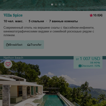
Villa Spice
10.0
(
4
)
10 чел. макс.
·
5 спальни
·
7 ванные комнаты
Современный отель на вершине скалы с бассейном-инфинити,
кинематографическими видами и семейной роскошью рядом с
пляжем.
Breakfast
Transfer
Nathon beach
1 007 USD
от
за ночь
Discount -10%