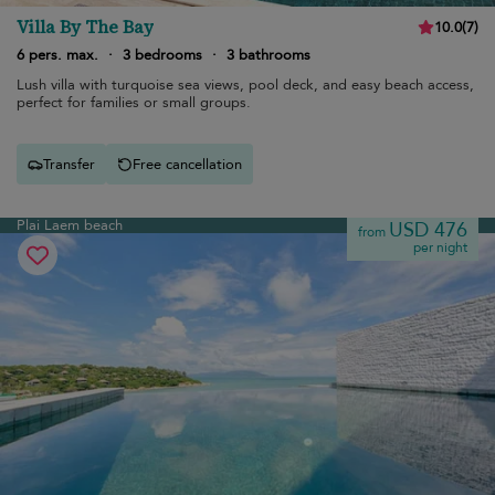
Villa By The Bay
10.0
(
7
)
6 pers. max.
·
3 bedrooms
·
3 bathrooms
Lush villa with turquoise sea views, pool deck, and easy beach access,
perfect for families or small groups.
Transfer
Free cancellation
Plai Laem beach
USD 476
from
per night