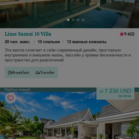
Lime Samui 10 Villa
9.6
(
2
)
20 чел. макс.
·
10 спальни
·
12 ванные комнаты
Эта вилла сочетает в себе современный дизайн, просторную
внутреннюю и внешнюю жизнь, бассейн у кромки бесконечности и
пространство для развлечений.
Breakfast
Transfer
Nathon beach
1 236 USD
от
за ночь