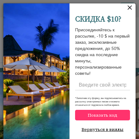
Панель управления cookies
Tog
СКИДКА $10?
nav
Присоединяйтесь к
рассылке, -10 $ на первый
заказ, эксклюзивные
предложения, до 50%
скидка на последние
View on map
m
минуты,
персонализированные
Nathon beach
396 USD
от
советы!
за ночь
Discount -10%
*Заполнив эту форму, вы подписываетесь на
рассылку электронных писем и можете
отказаться от подписки в любое время.
Показать код
Вернуться в виллы