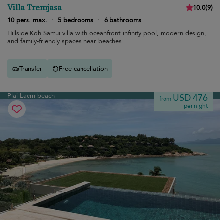
Villa Tremjasa
10.0
(
9
)
10 pers. max.
·
5 bedrooms
·
6 bathrooms
Hillside Koh Samui villa with oceanfront infinity pool, modern design,
and family-friendly spaces near beaches.
Transfer
Free cancellation
Plai Laem beach
USD 476
from
per night