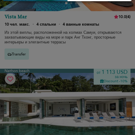
Vista Mar
10.0
(
4
)
10 чел. макс.
·
4 спальни
·
4 ванные комнаты
Из этой виллы, расположенной на холмах Самуи, открываются
захватывающие виды на море и парк Анг Тхонг, просторные
интерьеры и элегантные террасы
Transfer
Nathon beach
1 113 USD
от
за ночь
Discount -10%