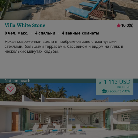
Villa White Stone
10.0
(
8
)
8 чел. макс.
·
4 спальни
·
4 ванные комнаты
Яркая современная вилла в прибрежной зоне с изогнутыми
стеклами, большими террасами, бассейном и видом на пляж в
нескольких минутах ходьбы.
Nathon beach
1 113 USD
от
за ночь
Discount -10%