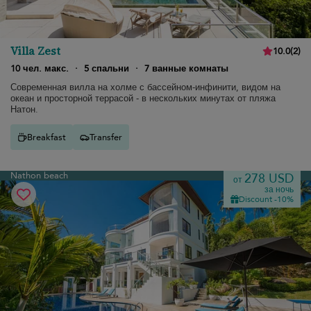
Villa Zest
10.0
(
2
)
10 чел. макс.
·
5 спальни
·
7 ванные комнаты
Современная вилла на холме с бассейном-инфинити, видом на
океан и просторной террасой - в нескольких минутах от пляжа
Натон.
Breakfast
Transfer
Nathon beach
278 USD
от
за ночь
Discount -10%