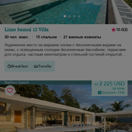
Lime Samui 15 Villa
10.0
(
2
)
30 чел. макс.
·
15 спальни
·
21 ванные комнаты
Уединенное место на вершине холма с бесконечными видами на
океан, с освещенным солнцем бесконечным бассейном, террасами
для отдыха, частным кинотеатром и стильной гостиной открытой
планировки.
Breakfast
Transfer
Nathon beach
2 225 USD
от
за ночь
Discount -10%