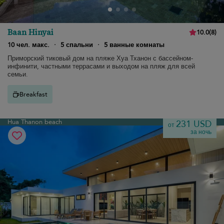
Baan Hinyai
10.0
(
8
)
10 чел. макс.
·
5 спальни
·
5 ванные комнаты
Приморский тиковый дом на пляже Хуа Тханон с бассейном-
инфинити, частными террасами и выходом на пляж для всей
семьи.
Breakfast
Hua Thanon beach
231 USD
от
за ночь