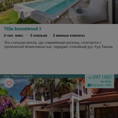
Villa Sereniwood 2
6 чел. макс.
·
3 спальни
·
2 ванные комнаты
Эта стильная вилла, где современная роскошь сочетается с
тропической безмятежностью, передает спокойный дух Хуа Танона.
Hua Thanon beach
297 USD
от
за ночь
Discount -10%