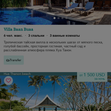
Villa Baan Buaa
6 чел. макс.
·
3 спальни
·
3 ванные комнаты
Тропическая тайская вилла в нескольких шагах от мягкого песка,
голубой бассейн, просторная гостиная, частный сад и
расслабленная атмосфера пляжа Хуа Танон.
Transfer
Hua Thanon beach
1 500 USD
от
за ночь