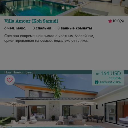
Villa Amour (Koh Samui)
10.0
(
6
)
6 чел. макс.
·
3 спальни
·
3 ванные комнаты
Светлая современная вилла с частным бассейном,
ориентированная на семью, недалеко от пляжа.
Hua Thanon beach
164 USD
от
за ночь
Discount -10%