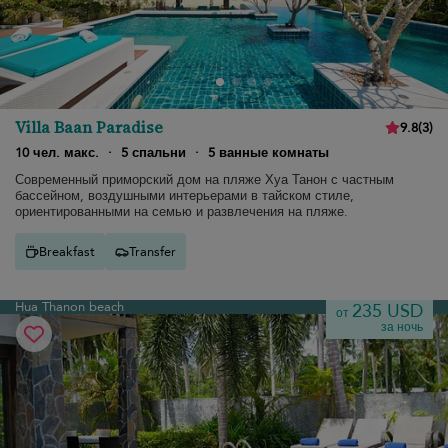
Villa Baan Paradise
9.8
(
3
)
10 чел. макс.
·
5 спальни
·
5 ванные комнаты
Современный приморский дом на пляже Хуа Танон с частным
бассейном, воздушными интерьерами в тайском стиле,
ориентированными на семью и развлечения на пляже.
Breakfast
Transfer
Hua Thanon beach
235 USD
от
за ночь