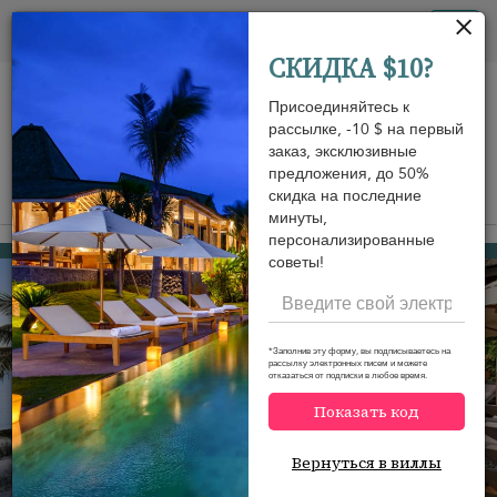
Панель управления cookies
Tog
СКИДКА $10?
nav
Присоединяйтесь к
рассылке, -10 $ на первый
заказ, эксклюзивные
предложения, до 50%
скидка на последние
View on map
m
минуты,
персонализированные
Hua Thanon beach
1 315 USD
от
советы!
за ночь
*Заполнив эту форму, вы подписываетесь на
рассылку электронных писем и можете
отказаться от подписки в любое время.
Показать код
Вернуться в виллы