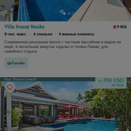
Villa Sunny Banks
9.8
(
6
)
8 чел. макс.
·
4 спальни
·
4 ванные комнаты
Современная роскошная вилла с частным бассейном и видом на
море, в нескольких минутах ходьбы от пляжа Ламаи, для
семейного отдыха.
Transfer
Hua Thanon beach
700 USD
от
за ночь