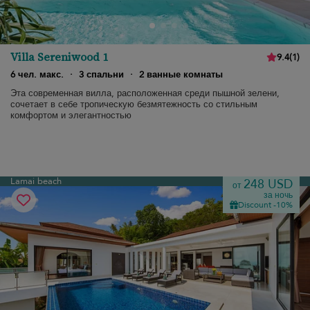
Villa Sereniwood 1
9.4
(
1
)
6 чел. макс.
·
3 спальни
·
2 ванные комнаты
Эта современная вилла, расположенная среди пышной зелени,
сочетает в себе тропическую безмятежность со стильным
комфортом и элегантностью
Lamai beach
248 USD
от
за ночь
Discount -10%