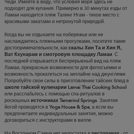
Чеди. Имейте в виду, что условия моря здесь не
подходят для купания. Примерно в 30 минутах езды от
Ламаи находится пляж Талинг Нгам - тихое место с
красивыми закатами и нетронутой природой.
Когда вы не отдыхаете на побережье или не
наслаждаетесь пляжными прогулками, посетите такие
достопримечательности, как
скалы Хин Та и Хин Я,
Ват Кхунарам и смотровую площадку Ламаи
. С
последней открывается беспрерывный вид на пляж
Ламаи, прекрасные возможности для фотосъемки и
возможность прокатиться на зиплайне над джунглями.
Попробуйте свои силы в приготовлении тайских блюд в
школе тайской кулинарии Lamai Thai Cooking School
или расслабьтесь с помощью спа-ритуалов в
роскошных
источниках Tamarind Springs
. Занятия
йогой проводятся в
Yoga House & Spa
, а если вы
предпочитаете индивидуальные занятия, можно
договориться с инструкторами в вилле.
На Восточном Самуи нет недостатка в
ресторанах
- от