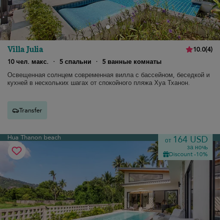
Villa Julia
10.0
(
4
)
10 чел. макс.
·
5 спальни
·
5 ванные комнаты
Освещенная солнцем современная вилла с бассейном, беседкой и
кухней в нескольких шагах от спокойного пляжа Хуа Тханон.
Transfer
Hua Thanon beach
164 USD
от
за ночь
Discount -10%