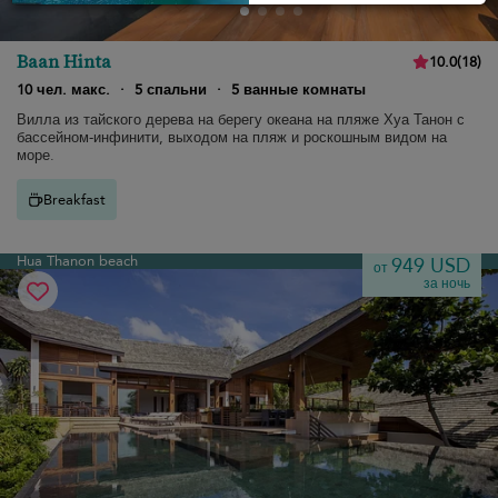
Baan Hinta
10.0
(
18
)
10 чел. макс.
·
5 спальни
·
5 ванные комнаты
Вилла из тайского дерева на берегу океана на пляже Хуа Танон с
бассейном-инфинити, выходом на пляж и роскошным видом на
море.
Breakfast
Hua Thanon beach
949 USD
от
за ночь