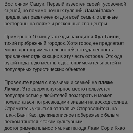
Восточном Самуи. Первый известен своей тусовочной
сценой, но помимо ночных гуляний,
Ламай
также
предлагает развлечения для всей семьи, отличные
рестораны на пляже и роскошные спа-центры.
Примерно в 10 минутах езды находится
Хуа Танон
,
тихий прибрежный городок. Хотя город не предлагает
много достопримечательностей, его удаленность
привлекает отдыхающих в эту часть острова. Отсюда
рукой подать до местных достопримечательностей и
популярных туристических объектов.
Проведите время с друзьями и семьей на
пляже
Ламаи
. Это сверхпопулярное место пользуется
популярностью у любителей позагорать и может
похвастаться потрясающими видами на восход солнца.
Стремитесь укрыться от толпы? Отправляйтесь на
пляж Банг Као, где живописное побережье с белым
песком тянется к таким культурным
достопримечательностям, как пагода Лаем Сор и Кхао