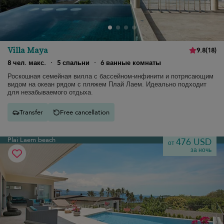
Villa Maya
9.8
(
18
)
8 чел. макс.
·
5 спальни
·
6 ванные комнаты
Роскошная семейная вилла с бассейном-инфинити и потрясающим
видом на океан рядом с пляжем Плай Лаем. Идеально подходит
для незабываемого отдыха.
Transfer
Free cancellation
Plai Laem beach
476 USD
от
за ночь