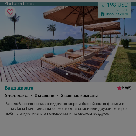
Plai Laem beach
198 USD
от
за ночь
Discount -10%
Baan Apsara
9.8
(
5
)
6 чел. макс.
·
3 спальни
·
3 ванные комнаты
Расслабленная вилла с видом на море и бассейном-инфинити в
Плай Лаем Бич - идеальное место для семей или друзей, которые
любят легкую жизнь в помещении и на свежем воздухе.