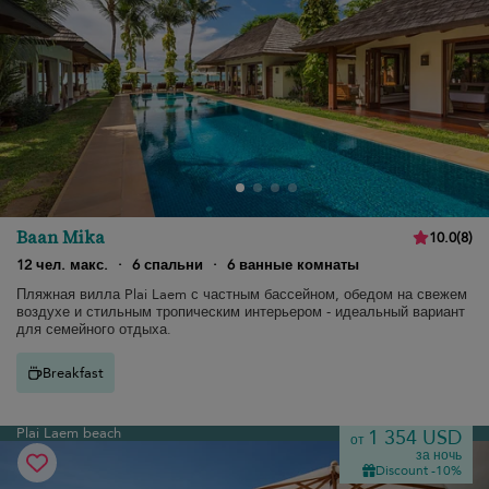
Baan Mika
10.0
(
8
)
12 чел. макс.
·
6 спальни
·
6 ванные комнаты
Пляжная вилла Plai Laem с частным бассейном, обедом на свежем
воздухе и стильным тропическим интерьером - идеальный вариант
для семейного отдыха.
Breakfast
Plai Laem beach
1 354 USD
от
за ночь
Discount -10%