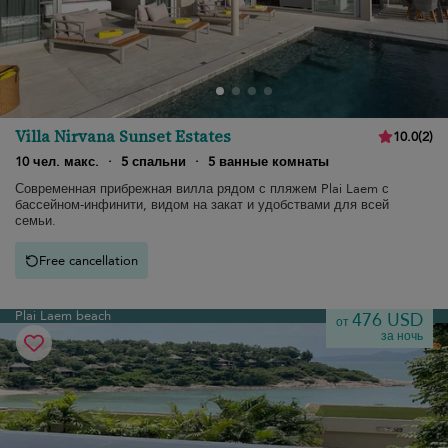
Villa Nirvana Sunset Estates
10.0
(
2
)
10 чел. макс.
·
5 спальни
·
5 ванные комнаты
Современная прибрежная вилла рядом с пляжем Plai Laem с
бассейном-инфинити, видом на закат и удобствами для всей
семьи.
Free cancellation
Plai Laem beach
476 USD
от
за ночь