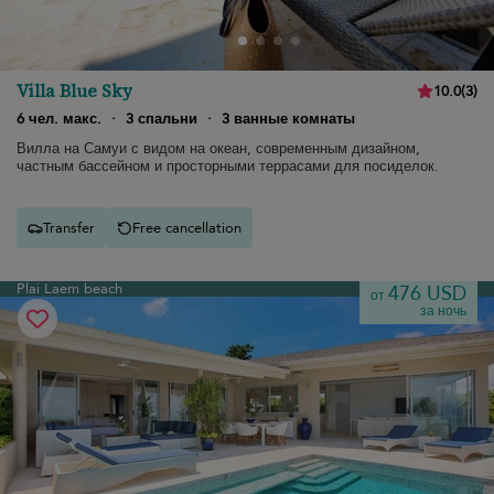
Villa Blue Sky
10.0
(
3
)
6 чел. макс.
·
3 спальни
·
3 ванные комнаты
Вилла на Самуи с видом на океан, современным дизайном,
частным бассейном и просторными террасами для посиделок.
Transfer
Free cancellation
Plai Laem beach
476 USD
от
за ночь