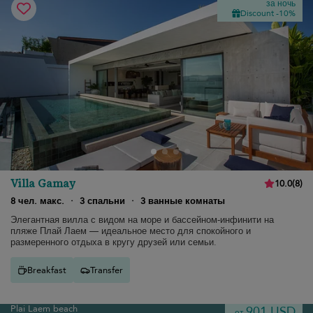
за ночь
Discount -10%
Villa Gamay
10.0
(
8
)
8 чел. макс.
·
3 спальни
·
3 ванные комнаты
Элегантная вилла с видом на море и бассейном-инфинити на
пляже Плай Лаем — идеальное место для спокойного и
размеренного отдыха в кругу друзей или семьи.
Breakfast
Transfer
Plai Laem beach
901 USD