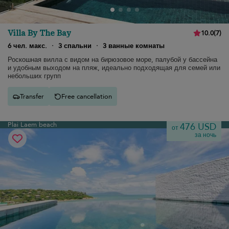
Villa By The Bay
10.0
(
7
)
6 чел. макс.
·
3 спальни
·
3 ванные комнаты
Роскошная вилла с видом на бирюзовое море, палубой у бассейна
и удобным выходом на пляж, идеально подходящая для семей или
небольших групп
Transfer
Free cancellation
Plai Laem beach
476 USD
от
за ночь