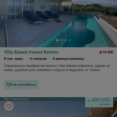
Villa Kahala Sunset Estates
10.0
(
4
)
8 чел. макс.
·
4 спальни
·
4 ванные комнаты
Современная прибрежная вилла с бассейном-инфинити, видом на
океан, удобная для семейного отдыха и недалеко от пляжа.
Free cancellation
Plai Laem beach
489 USD
от
за ночь