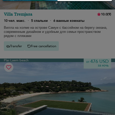
Villa Tremjasa
10.0
(
9
)
10 чел. макс.
·
5 спальни
·
6 ванные комнаты
Вилла на холме на острове Самуи с бассейном на берегу океана,
современным дизайном и удобным для семьи пространством
рядом с пляжами
Transfer
Free cancellation
Plai Laem beach
476 USD
от
за ночь