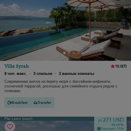
Villa Syrah
10.0
(
7
)
8 чел. макс.
·
3 спальни
·
3 ванные комнаты
Современная вилла на берегу моря с бассейном-инфинити,
солнечной террасой, роскошью для семейного отдыха рядом с
пляжами.
Breakfast
Transfer
Plai Laem beach
271 USD
от
за ночь
Discount -15%