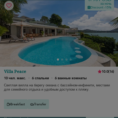
от
за ночь
Discount -15%
Villa Peace
10.0
(
16
)
10 чел. макс.
·
6 спальни
·
6 ванные комнаты
Светлая вилла на берегу океана с бассейном-инфинити, местами
для семейного отдыха и удобным доступом к пляжу.
Breakfast
Transfer