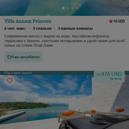
Villa Annam Princess
10.0
(
5
)
6 чел. макс.
·
3 спальни
·
3 ванные комнаты
Современная вилла с видом на море, бассейном-инфинити,
террасами с бризом, светлыми интерьерами и удобствами для всей
семьи на пляже Плай Лаем.
Free cancellation
Plai Laem beach
476 USD
от
за ночь