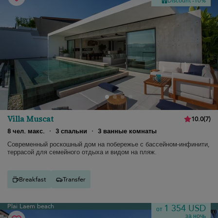
Discount -10%
Villa Muscat
10.0
(
7
)
8 чел. макс.
·
3 спальни
·
3 ванные комнаты
Современный роскошный дом на побережье с бассейном-инфинити,
террасой для семейного отдыха и видом на пляж.
Breakfast
Transfer
Plai Laem beach
1 354 USD
от
за ночь