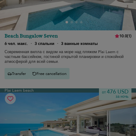
Beach Bungalow Seven
10.0
(
1
)
6 чел. макс.
·
3 спальни
·
3 ванные комнаты
Современная вилла с видом на море над пляжем Plai Laem с
частным бассейном, гостиной открытой планировки и спокойной
атмосферой для всей семьи.
Transfer
Free cancellation
Plai Laem beach
476 USD
от
за ночь