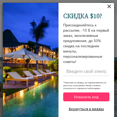
Панель управления cookies
Tog
СКИДКА $10?
nav
Присоединяйтесь к
рассылке, -10 $ на первый
заказ, эксклюзивные
предложения, до 50%
скидка на последние
View on map
m
минуты,
персонализированные
Plai Laem beach
549 USD
от
советы!
за ночь
*Заполнив эту форму, вы подписываетесь на
рассылку электронных писем и можете
отказаться от подписки в любое время.
Показать код
Вернуться в виллы