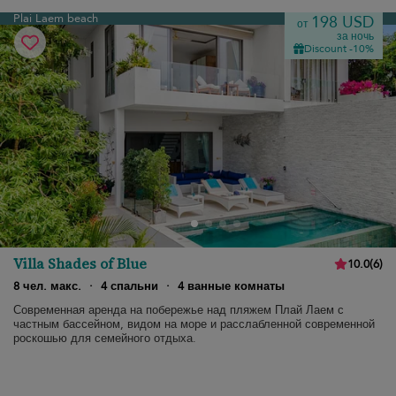
Plai Laem beach
198 USD
от
за ночь
Discount -10%
Villa Shades of Blue
10.0
(
6
)
8 чел. макс.
·
4 спальни
·
4 ванные комнаты
Современная аренда на побережье над пляжем Плай Лаем с
частным бассейном, видом на море и расслабленной современной
роскошью для семейного отдыха.