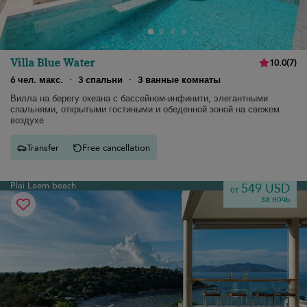
Villa Blue Water
10.0
(
7
)
6 чел. макс.
·
3 спальни
·
3 ванные комнаты
Вилла на берегу океана с бассейном-инфинити, элегантными
спальнями, открытыми гостиными и обеденной зоной на свежем
воздухе
Transfer
Free cancellation
Plai Laem beach
549 USD
от
за ночь