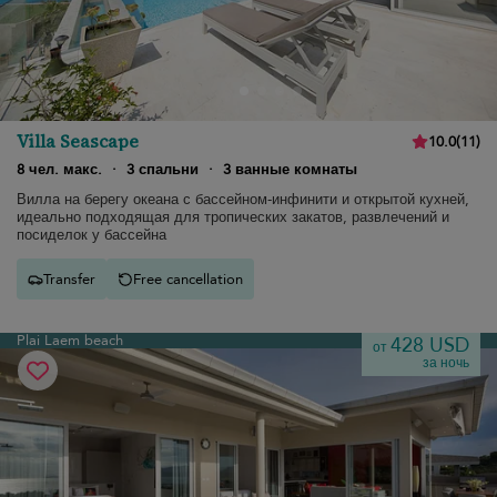
Villa Seascape
10.0
(
11
)
8 чел. макс.
·
3 спальни
·
3 ванные комнаты
Вилла на берегу океана с бассейном-инфинити и открытой кухней,
идеально подходящая для тропических закатов, развлечений и
посиделок у бассейна
Transfer
Free cancellation
Plai Laem beach
428 USD
от
за ночь