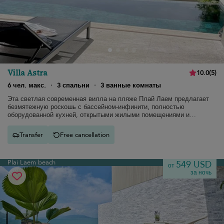
Villa Astra
10.0
(
5
)
6 чел. макс.
·
3 спальни
·
3 ванные комнаты
Эта светлая современная вилла на пляже Плай Лаем предлагает
безмятежную роскошь с бассейном-инфинити, полностью
оборудованной кухней, открытыми жилыми помещениями и
потрясающим видом на океан.
Transfer
Free cancellation
Plai Laem beach
549 USD
от
за ночь