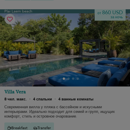
Plai Laem beach
860 USD
от
за ночь
Villa Vera
8 чел. макс.
·
4 спальни
·
4 ванные комнаты
Современная вилла у пляжа с бассейном и искусными
интерьерами. Идеально подходит для семей и групп, ищущих
комфорт, стиль и островное очарование.
Breakfast
Transfer