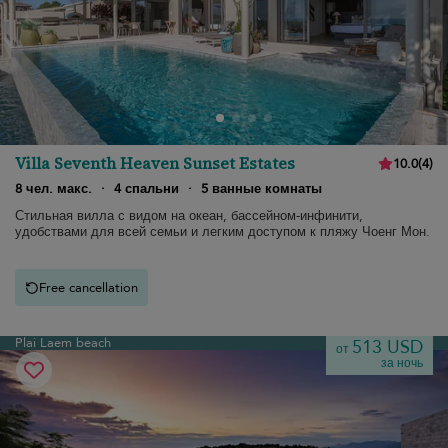
Villa Seventh Heaven Sunset Estates
10.0
(
4
)
8 чел. макс.
·
4 спальни
·
5 ванные комнаты
Стильная вилла с видом на океан, бассейном-инфинити,
удобствами для всей семьи и легким доступом к пляжу Чоенг Мон.
Free cancellation
Plai Laem beach
513 USD
от
за ночь