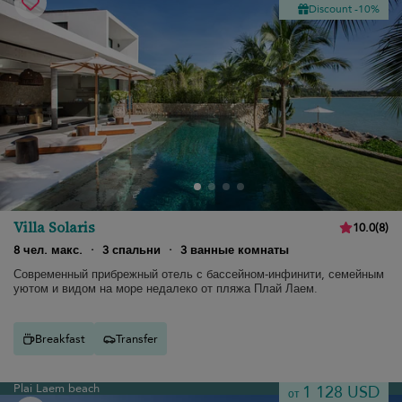
Discount -10%
Villa Solaris
10.0
(
8
)
8 чел. макс.
·
3 спальни
·
3 ванные комнаты
Современный прибрежный отель с бассейном-инфинити, семейным
уютом и видом на море недалеко от пляжа Плай Лаем.
Breakfast
Transfer
Plai Laem beach
1 128 USD
от