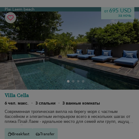
Plai Laem beach
695 USD
от
за ночь
Villa Cella
6 чел. макс.
·
3 спальни
·
3 ванные комнаты
Современная тропическая вилла на берегу моря с частным
бассейном и элегантным интерьером всего в нескольких шагах от
пляжа Плай Лаем - идеальное место для семей или групп, ищущих
стильный отдых на острове.
Breakfast
Transfer