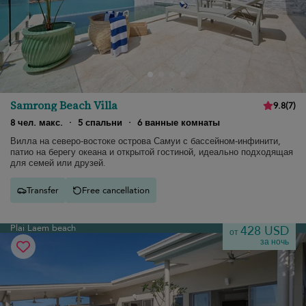
Samrong Beach Villa
9.8
(
7
)
8 чел. макс.
·
5 спальни
·
6 ванные комнаты
Вилла на северо-востоке острова Самуи с бассейном-инфинити,
патио на берегу океана и открытой гостиной, идеально подходящая
для семей или друзей.
Transfer
Free cancellation
Plai Laem beach
428 USD
от
за ночь