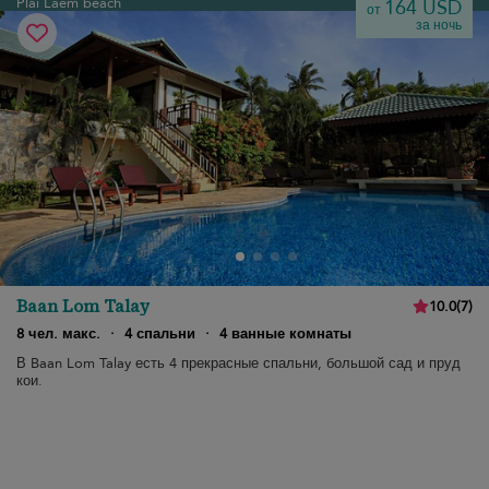
Plai Laem beach
164 USD
от
за ночь
Baan Lom Talay
10.0
(
7
)
8 чел. макс.
·
4 спальни
·
4 ванные комнаты
В Baan Lom Talay есть 4 прекрасные спальни, большой сад и пруд
кои.