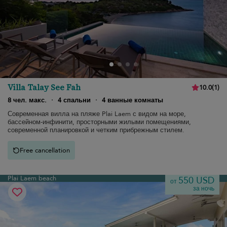
Villa Talay See Fah
10.0
(
1
)
8 чел. макс.
·
4 спальни
·
4 ванные комнаты
Современная вилла на пляже Plai Laem с видом на море,
бассейном-инфинити, просторными жилыми помещениями,
современной планировкой и четким прибрежным стилем.
Free cancellation
Plai Laem beach
550 USD
от
за ночь