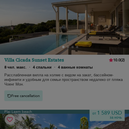
Villa Cicada Sunset Estates
10.0
(
2
)
8 чел. макс.
·
4 спальни
·
4 ванные комнаты
Расслабленная вилла на холме с видом на закат, бассейном-
инфинити и удобным для семьи пространством недалеко от пляжа
Чоенг Мон.
Free cancellation
Plai Laem beach
1 589 USD
от
за ночь