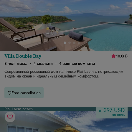
Villa Double Bay
10.0
(
1
)
8 чел. макс.
·
4 спальни
·
4 ванные комнаты
Современный роскошный дом на пляже Plai Laem с потрясающим
видом на океан и идеальным семейным комфортом.
Free cancellation
Plai Laem beach
397 USD
от
за ночь