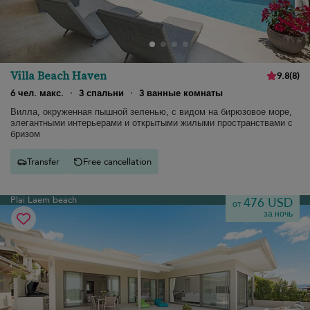
Villa Beach Haven
9.8
(
8
)
6 чел. макс.
·
3 спальни
·
3 ванные комнаты
Вилла, окруженная пышной зеленью, с видом на бирюзовое море,
элегантными интерьерами и открытыми жилыми пространствами с
бризом
Transfer
Free cancellation
Plai Laem beach
476 USD
от
за ночь