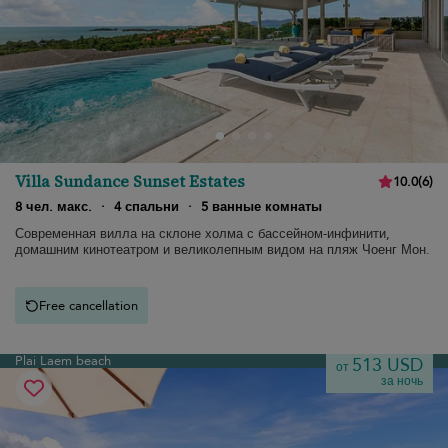
Villa Sundance Sunset Estates
10.0
(
6
)
8 чел. макс.
·
4 спальни
·
5 ванные комнаты
Современная вилла на склоне холма с бассейном-инфинити,
домашним кинотеатром и великолепным видом на пляж Чоенг Мон.
Free cancellation
Plai Laem beach
513 USD
от
за ночь