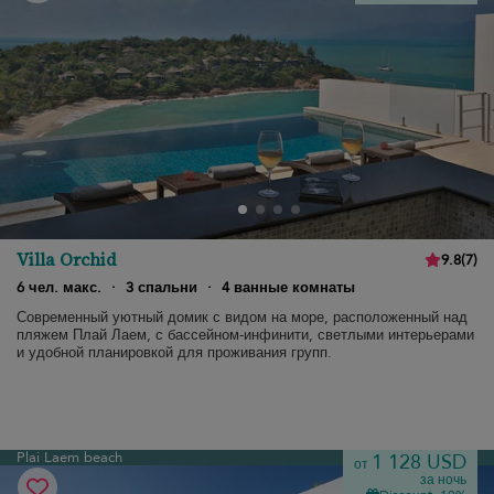
Villa Orchid
9.8
(
7
)
6 чел. макс.
·
3 спальни
·
4 ванные комнаты
Современный уютный домик с видом на море, расположенный над
пляжем Плай Лаем, с бассейном-инфинити, светлыми интерьерами
и удобной планировкой для проживания групп.
Plai Laem beach
1 128 USD
от
за ночь