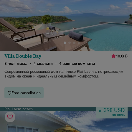
Villa Double Bay
10.0
(
1
)
8 чел. макс.
·
4 спальни
·
4 ванные комнаты
Современный роскошный дом на пляже Plai Laem с потрясающим
видом на океан и идеальным семейным комфортом.
Free cancellation
Plai Laem beach
398 USD
от
за ночь