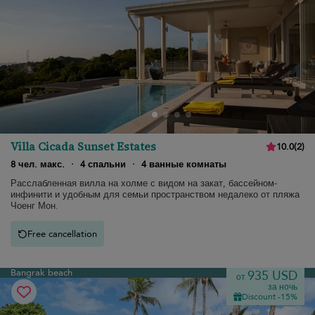
Villa Cicada Sunset Estates
10.0
(
2
)
8 чел. макс.
·
4 спальни
·
4 ванные комнаты
Расслабленная вилла на холме с видом на закат, бассейном-
инфинити и удобным для семьи пространством недалеко от пляжа
Чоенг Мон.
Free cancellation
Bangrak beach
935 USD
от
за ночь
Discount -15%