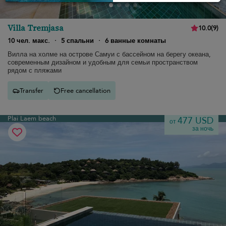
Villa Tremjasa
10.0
(
9
)
10 чел. макс.
·
5 спальни
·
6 ванные комнаты
Вилла на холме на острове Самуи с бассейном на берегу океана,
современным дизайном и удобным для семьи пространством
рядом с пляжами
Transfer
Free cancellation
Plai Laem beach
477 USD
от
за ночь