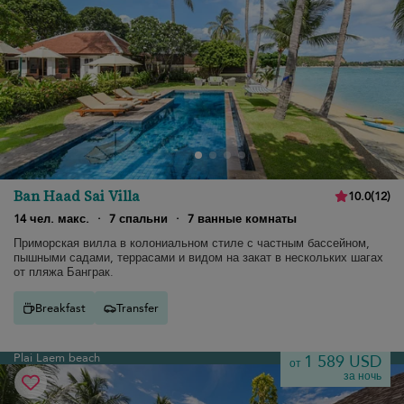
Ban Haad Sai Villa
10.0
(
12
)
14 чел. макс.
·
7 спальни
·
7 ванные комнаты
Приморская вилла в колониальном стиле с частным бассейном,
пышными садами, террасами и видом на закат в нескольких шагах
от пляжа Банграк.
Breakfast
Transfer
Plai Laem beach
1 589 USD
от
за ночь