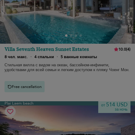
Villa Seventh Heaven Sunset Estates
10.0
(
4
)
8 чел. макс.
·
4 спальни
·
5 ванные комнаты
Стильная вилла с видом на океан, бассейном-инфинити,
удобствами для всей семьи и легким доступом к пляжу Чоенг Мон.
Free cancellation
Plai Laem beach
514 USD
от
за ночь