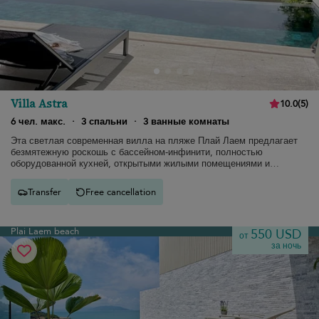
Villa Astra
10.0
(
5
)
6 чел. макс.
·
3 спальни
·
3 ванные комнаты
Эта светлая современная вилла на пляже Плай Лаем предлагает
безмятежную роскошь с бассейном-инфинити, полностью
оборудованной кухней, открытыми жилыми помещениями и
потрясающим видом на океан.
Transfer
Free cancellation
Plai Laem beach
550 USD
от
за ночь