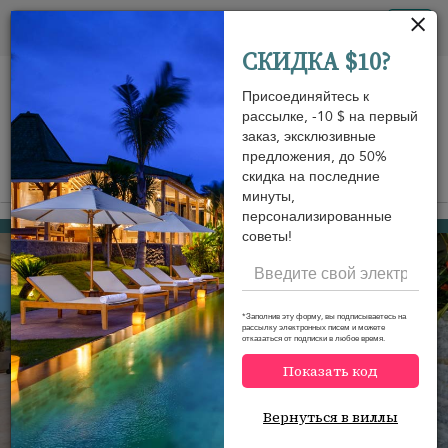
Панель управления cookies
Tog
СКИДКА $10?
nav
Присоединяйтесь к
рассылке, -10 $ на первый
заказ, эксклюзивные
предложения, до 50%
скидка на последние
View on map
m
минуты,
персонализированные
Plai Laem beach
550 USD
от
советы!
за ночь
*Заполнив эту форму, вы подписываетесь на
рассылку электронных писем и можете
отказаться от подписки в любое время.
Показать код
Вернуться в виллы