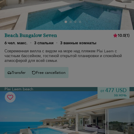
Beach Bungalow Seven
10.0
(
1
)
6 чел. макс.
·
3 спальни
·
3 ванные комнаты
Современная вилла с видом на море над пляжем Plai Laem с
частным бассейном, гостиной открытой планировки и спокойной
атмосферой для всей семьи.
Transfer
Free cancellation
Plai Laem beach
477 USD
от
за ночь