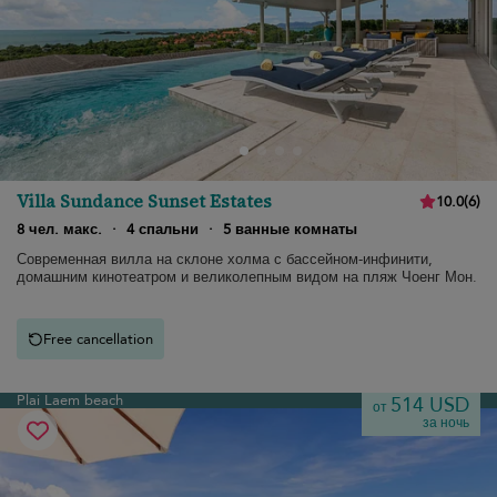
Villa Sundance Sunset Estates
10.0
(
6
)
8 чел. макс.
·
4 спальни
·
5 ванные комнаты
Современная вилла на склоне холма с бассейном-инфинити,
домашним кинотеатром и великолепным видом на пляж Чоенг Мон.
Free cancellation
Plai Laem beach
514 USD
от
за ночь