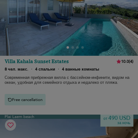
Villa Kahala Sunset Estates
10.0
(
4
)
8 чел. макс.
·
4 спальни
·
4 ванные комнаты
Современная прибрежная вилла с бассейном-инфинити, видом на
океан, удобная для семейного отдыха и недалеко от пляжа.
Free cancellation
Plai Laem beach
490 USD
от
за ночь