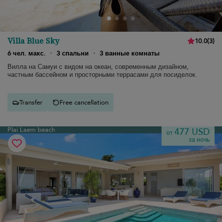
Villa Blue Sky
10.0
(
3
)
6 чел. макс.
·
3 спальни
·
3 ванные комнаты
Вилла на Самуи с видом на океан, современным дизайном,
частным бассейном и просторными террасами для посиделок.
Transfer
Free cancellation
Plai Laem beach
477 USD
от
за ночь