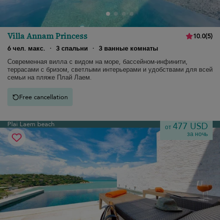
Villa Annam Princess
10.0
(
5
)
6 чел. макс.
·
3 спальни
·
3 ванные комнаты
Современная вилла с видом на море, бассейном-инфинити,
террасами с бризом, светлыми интерьерами и удобствами для всей
семьи на пляже Плай Лаем.
Free cancellation
Plai Laem beach
477 USD
от
за ночь