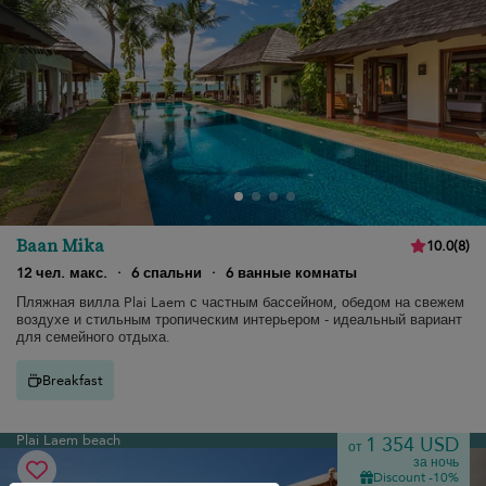
Baan Mika
10.0
(
8
)
12 чел. макс.
·
6 спальни
·
6 ванные комнаты
Пляжная вилла Plai Laem с частным бассейном, обедом на свежем
воздухе и стильным тропическим интерьером - идеальный вариант
для семейного отдыха.
Breakfast
Plai Laem beach
1 354 USD
от
за ночь
Discount -10%