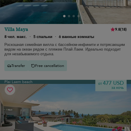
Villa Maya
9.8
(
18
)
8 чел. макс.
·
5 спальни
·
6 ванные комнаты
Роскошная семейная вилла с бассейном-инфинити и потрясающим
видом на океан рядом с пляжем Плай Лаем. Идеально подходит
для незабываемого отдыха.
Transfer
Free cancellation
Plai Laem beach
477 USD
от
за ночь