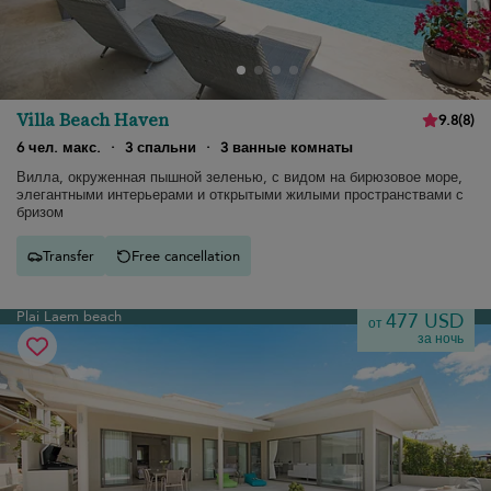
Villa Beach Haven
9.8
(
8
)
6 чел. макс.
·
3 спальни
·
3 ванные комнаты
Вилла, окруженная пышной зеленью, с видом на бирюзовое море,
элегантными интерьерами и открытыми жилыми пространствами с
бризом
Transfer
Free cancellation
Plai Laem beach
477 USD
от
за ночь