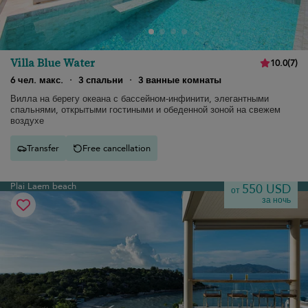
Villa Blue Water
10.0
(
7
)
6 чел. макс.
·
3 спальни
·
3 ванные комнаты
Вилла на берегу океана с бассейном-инфинити, элегантными
спальнями, открытыми гостиными и обеденной зоной на свежем
воздухе
Transfer
Free cancellation
Plai Laem beach
550 USD
от
за ночь