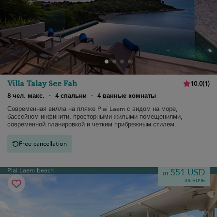
Villa Talay See Fah
10.0
(
1
)
8 чел. макс.
·
4 спальни
·
4 ванные комнаты
Современная вилла на пляже Plai Laem с видом на море,
бассейном-инфинити, просторными жилыми помещениями,
современной планировкой и четким прибрежным стилем.
Free cancellation
Plai Laem beach
551 USD
от
за ночь