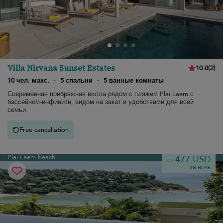
Villa Nirvana Sunset Estates
10.0
(
2
)
10 чел. макс.
·
5 спальни
·
5 ванные комнаты
Современная прибрежная вилла рядом с пляжем Plai Laem с
бассейном-инфинити, видом на закат и удобствами для всей
семьи.
Free cancellation
Plai Laem beach
477 USD
от
за ночь