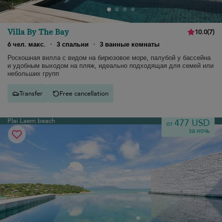
Villa By The Bay
10.0
(
7
)
6 чел. макс.
·
3 спальни
·
3 ванные комнаты
Роскошная вилла с видом на бирюзовое море, палубой у бассейна
и удобным выходом на пляж, идеально подходящая для семей или
небольших групп
Transfer
Free cancellation
Plai Laem beach
477 USD
от
за ночь