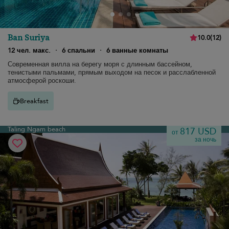
Ban Suriya
10.0
(
12
)
12 чел. макс.
·
6 спальни
·
6 ванные комнаты
Современная вилла на берегу моря с длинным бассейном,
тенистыми пальмами, прямым выходом на песок и расслабленной
атмосферой роскоши.
Breakfast
Taling Ngam beach
817 USD
от
за ночь