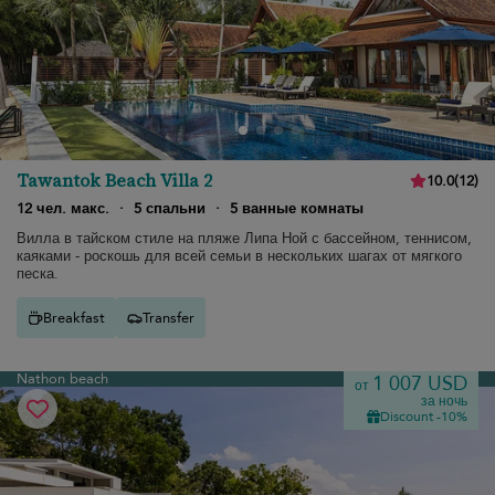
Tawantok Beach Villa 2
10.0
(
12
)
12 чел. макс.
·
5 спальни
·
5 ванные комнаты
Вилла в тайском стиле на пляже Липа Ной с бассейном, теннисом,
каяками - роскошь для всей семьи в нескольких шагах от мягкого
песка.
Breakfast
Transfer
Nathon beach
1 007 USD
от
за ночь
Discount -10%