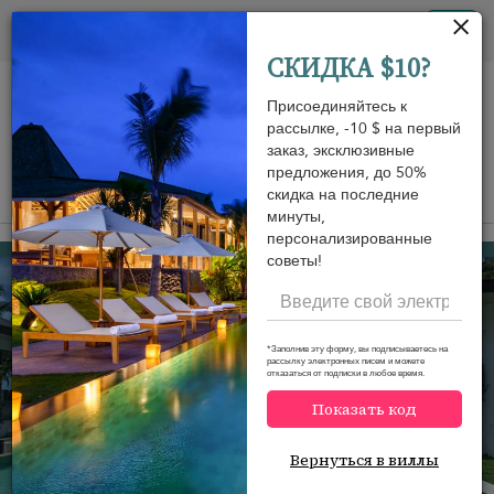
Панель управления cookies
Tog
СКИДКА $10?
nav
Присоединяйтесь к
рассылке, -10 $ на первый
заказ, эксклюзивные
предложения, до 50%
скидка на последние
View on map
m
минуты,
персонализированные
Taling Ngam beach
1 063 USD
от
советы!
за ночь
*Заполнив эту форму, вы подписываетесь на
рассылку электронных писем и можете
отказаться от подписки в любое время.
Показать код
Вернуться в виллы