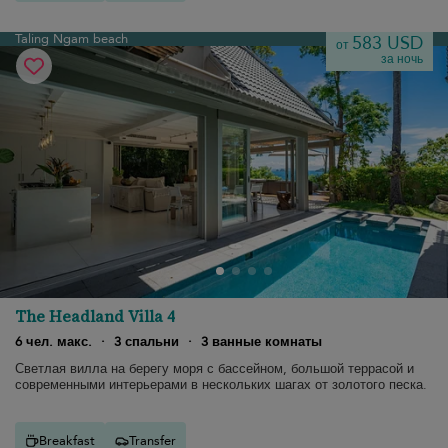
Taling Ngam beach
583 USD
от
за ночь
The Headland Villa 4
6 чел. макс.
·
3 спальни
·
3 ванные комнаты
Светлая вилла на берегу моря с бассейном, большой террасой и
современными интерьерами в нескольких шагах от золотого песка.
Breakfast
Transfer