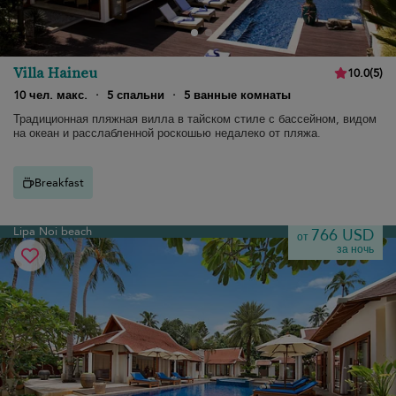
Villa Haineu
10.0
(
5
)
10 чел. макс.
·
5 спальни
·
5 ванные комнаты
Традиционная пляжная вилла в тайском стиле с бассейном, видом
на океан и расслабленной роскошью недалеко от пляжа.
Breakfast
Lipa Noi beach
766 USD
от
за ночь