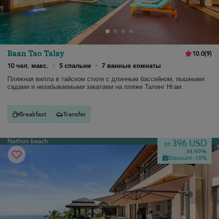
Baan Tao Talay
10.0
(
9
)
10 чел. макс.
·
5 спальни
·
7 ванные комнаты
Пляжная вилла в тайском стиле с длинным бассейном, пышными
садами и незабываемыми закатами на пляже Талинг Нгам.
Breakfast
Transfer
Nathon beach
396 USD
от
за ночь
Discount -10%