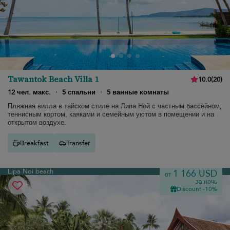
Tawantok Beach Villa 1
10.0
(
20
)
12 чел. макс.
·
5 спальни
·
5 ванные комнаты
Пляжная вилла в тайском стиле на Липа Ной с частным бассейном,
теннисным кортом, каяками и семейным уютом в помещении и на
открытом воздухе.
Breakfast
Transfer
Lipa Noi beach
1 166 USD
от
за ночь
Discount -10%