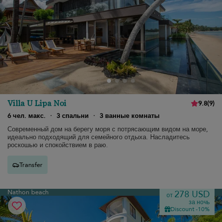
Villa U Lipa Noi
9.8
(
9
)
6 чел. макс.
·
3 спальни
·
3 ванные комнаты
Современный дом на берегу моря с потрясающим видом на море,
идеально подходящий для семейного отдыха. Насладитесь
роскошью и спокойствием в раю.
Transfer
Nathon beach
278 USD
от
за ночь
Discount -10%