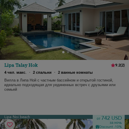
Lipa Talay Hok
9.2
(
2
)
4 чел. макс.
·
2 спальни
·
2 ванные комнаты
Вилла в Липа Ной с частным бассейном и открытой гостиной,
идеально подходящая для уединенных встреч с друзьями или
семьей
Lipa Noi beach
742 USD
от
за ночь
Discount -10%