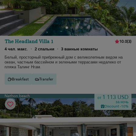
The Headland Villa 1
10.0
(
3
)
4 чел. макс.
·
2 спальни
·
3 ванные комнаты
Белый, просторный прибрежный дом с великолепным видом на
океан, частным бассейном и зелеными террасами недалеко от
пляжа Талинг Нгам.
Breakfast
Transfer
Nathon beach
1 113 USD
от
за ночь
Discount -10%