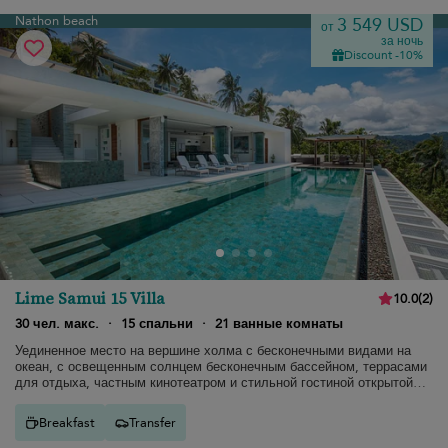
Nathon beach
3 549 USD
от
за ночь
Discount -10%
Lime Samui 15 Villa
10.0
(
2
)
30 чел. макс.
·
15 спальни
·
21 ванные комнаты
Уединенное место на вершине холма с бесконечными видами на
океан, с освещенным солнцем бесконечным бассейном, террасами
для отдыха, частным кинотеатром и стильной гостиной открытой
планировки.
Breakfast
Transfer