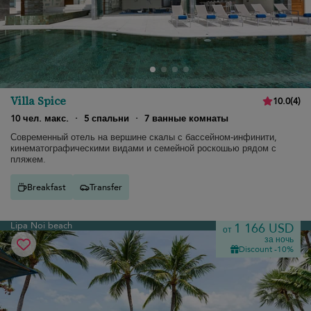
Villa Spice
10.0
(
4
)
10 чел. макс.
·
5 спальни
·
7 ванные комнаты
Современный отель на вершине скалы с бассейном-инфинити,
кинематографическими видами и семейной роскошью рядом с
пляжем.
Breakfast
Transfer
Lipa Noi beach
1 166 USD
от
за ночь
Discount -10%