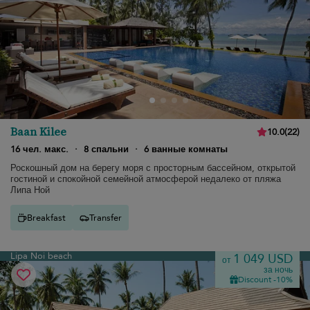
Baan Kilee
10.0
(
22
)
16 чел. макс.
·
8 спальни
·
6 ванные комнаты
Роскошный дом на берегу моря с просторным бассейном, открытой
гостиной и спокойной семейной атмосферой недалеко от пляжа
Липа Ной
Breakfast
Transfer
Lipa Noi beach
1 049 USD
от
за ночь
Discount -10%