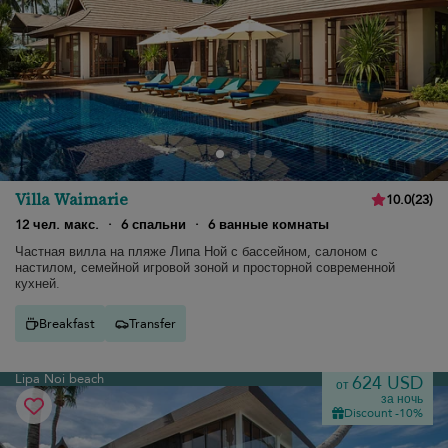
Villa Waimarie
10.0
(
23
)
12 чел. макс.
·
6 спальни
·
6 ванные комнаты
Частная вилла на пляже Липа Ной с бассейном, салоном с
настилом, семейной игровой зоной и просторной современной
кухней.
Breakfast
Transfer
Lipa Noi beach
624 USD
от
за ночь
Discount -10%