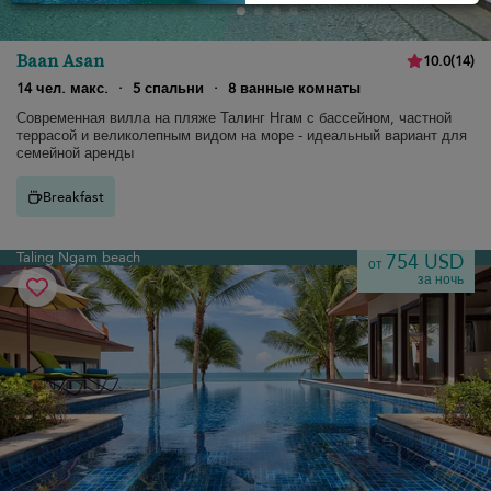
Baan Asan
10.0
(
14
)
14 чел. макс.
·
5 спальни
·
8 ванные комнаты
Современная вилла на пляже Талинг Нгам с бассейном, частной
террасой и великолепным видом на море - идеальный вариант для
семейной аренды
Breakfast
Taling Ngam beach
754 USD
от
за ночь