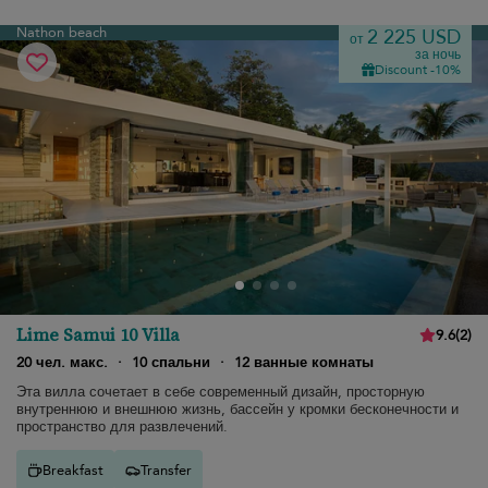
Nathon beach
2 225 USD
от
за ночь
Discount -10%
Lime Samui 10 Villa
9.6
(
2
)
20 чел. макс.
·
10 спальни
·
12 ванные комнаты
Эта вилла сочетает в себе современный дизайн, просторную
внутреннюю и внешнюю жизнь, бассейн у кромки бесконечности и
пространство для развлечений.
Breakfast
Transfer