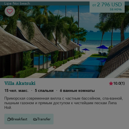
Lipa Noi beach
2 796 USD
от
за ночь
Villa Akatsuki
10.0
(
1
)
15 чел. макс.
·
5 спальни
·
6 ванные комнаты
Приморская современная вилла с частным бассейном, спа-ванной,
пышным газоном и прямым доступом к чистейшим пескам Липа
Ной.
Breakfast
Transfer