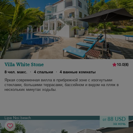
Villa White Stone
10.0
(
8
)
8 чел. макс.
·
4 спальни
·
4 ванные комнаты
Яркая современная вилла в прибрежной зоне с изогнутыми
стеклами, большими террасами, бассейном и видом на пляж в
нескольких минутах ходьбы.
Lipa Noi beach
88 USD
от
за ночь