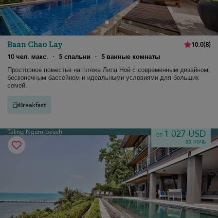
Baan Chao Lay
10.0
(
8
)
10 чел. макс.
·
5 спальни
·
5 ванные комнаты
Просторное поместье на пляже Липа Ной с современным дизайном,
бесконечным бассейном и идеальными условиями для больших
семей.
Breakfast
Taling Ngam beach
1 027 USD
от
за ночь