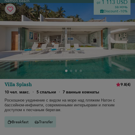
Nathon beach
1 113 USD
от
за ночь
Discount -10%
Villa Splash
9.8
(
4
)
10 чел. макс.
·
5 спальни
·
7 ванные комнаты
Роскошное уединение с видом на море над пляжем Натон с
бассейном-инфинити, современными интерьерами и легким
доступом к песчаным берегам.
Breakfast
Transfer