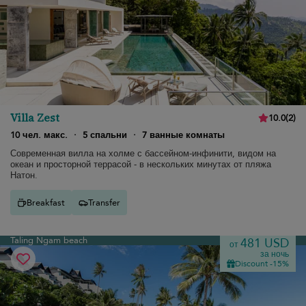
Villa Zest
10.0
(
2
)
10 чел. макс.
·
5 спальни
·
7 ванные комнаты
Современная вилла на холме с бассейном-инфинити, видом на
океан и просторной террасой - в нескольких минутах от пляжа
Натон.
Breakfast
Transfer
Taling Ngam beach
481 USD
от
за ночь
Discount -15%