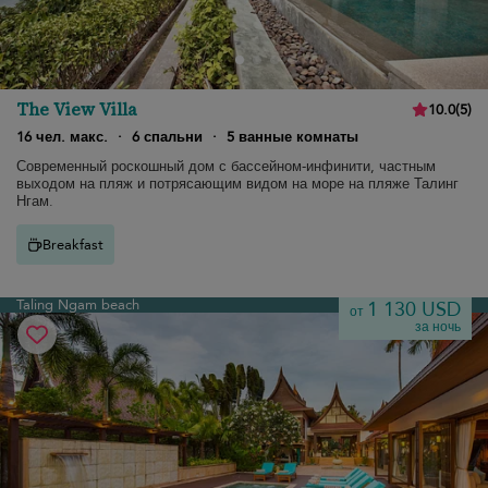
The View Villa
10.0
(
5
)
16 чел. макс.
·
6 спальни
·
5 ванные комнаты
Современный роскошный дом с бассейном-инфинити, частным
выходом на пляж и потрясающим видом на море на пляже Талинг
Нгам.
Breakfast
Taling Ngam beach
1 130 USD
от
за ночь