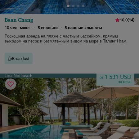
Baan Chang
10.0
(
14
)
10 чел. макс.
·
5 спальни
·
5 ванные комнаты
Роскошная аренда на пляже с частным бассейном, прямым
выходом на песок и безмятежным видом на море в Талинг Нгам.
Breakfast
Lipa Noi beach
1 531 USD
от
за ночь