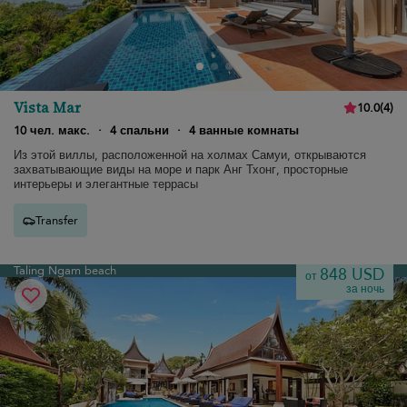
Vista Mar
10.0
(
4
)
10 чел. макс.
·
4 спальни
·
4 ванные комнаты
Из этой виллы, расположенной на холмах Самуи, открываются
захватывающие виды на море и парк Анг Тхонг, просторные
интерьеры и элегантные террасы
Transfer
Taling Ngam beach
848 USD
от
за ночь