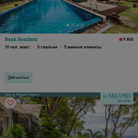
Baan Samlarn
9.8
(
6
)
10 чел. макс.
·
5 спальни
·
5 ванные комнаты
Breakfast
Taling Ngam beach
583 USD
от
за ночь