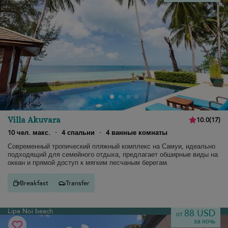
Villa Akuvara
10.0
(
17
)
10 чел. макс.
·
4 спальни
·
4 ванные комнаты
Современный тропический пляжный комплекс на Самуи, идеально
подходящий для семейного отдыха, предлагает обширные виды на
океан и прямой доступ к мягким песчаным берегам.
Breakfast
Transfer
Lipa Noi beach
88 USD
от
за ночь