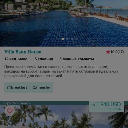
Villa Baan Hansa
10.0
(
17
)
12 чел. макс.
·
5 спальни
·
5 ванные комнаты
Просторное поместье на склоне холма с пятью спальнями,
выходом на курорт, видом на закат и пять островов и идеальной
планировкой для больших семей.
Breakfast
Transfer
Lipa Noi beach
1 940 USD
от
за ночь