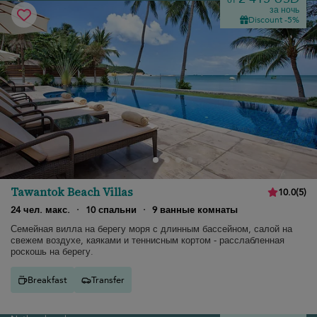
от
за ночь
Discount -5%
Tawantok Beach Villas
10.0
(
5
)
24 чел. макс.
·
10 спальни
·
9 ванные комнаты
Семейная вилла на берегу моря с длинным бассейном, салой на
свежем воздухе, каяками и теннисным кортом - расслабленная
роскошь на берегу.
Breakfast
Transfer