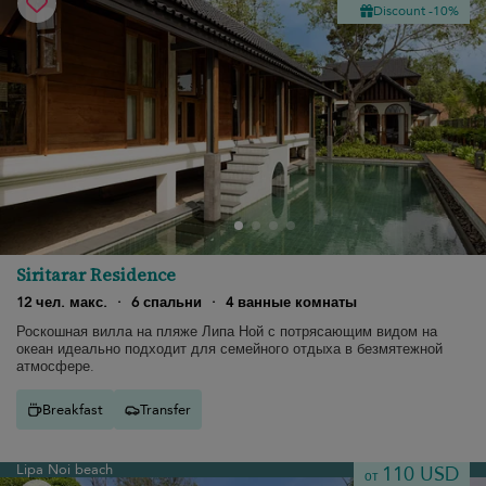
Discount -10%
Siritarar Residence
12 чел. макс.
·
6 спальни
·
4 ванные комнаты
Роскошная вилла на пляже Липа Ной с потрясающим видом на
океан идеально подходит для семейного отдыха в безмятежной
атмосфере.
Breakfast
Transfer
Lipa Noi beach
110 USD
от