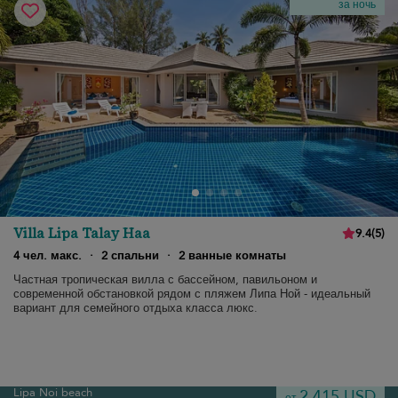
за ночь
Villa Lipa Talay Haa
9.4
(
5
)
4 чел. макс.
·
2 спальни
·
2 ванные комнаты
Частная тропическая вилла с бассейном, павильоном и
современной обстановкой рядом с пляжем Липа Ной - идеальный
вариант для семейного отдыха класса люкс.
Lipa Noi beach
2 415 USD