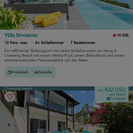
Villa Moonstar
10.0
(
8
)
12 Pers. max.
·
4+ Schlafzimmer
·
7 Badezimmer
Ein raffinierter Rückzugsort mit sechs Schlafzimmern am Hang in
Chaweng Beach mit einem Infinity-Pool, einem Billardtisch und einem
atemberaubenden Panoramablick auf das Meer.
Frühstück
Transfer
Chaweng beach
422 USD
von
pro Nacht
10-Rabatt