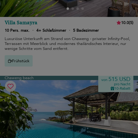
Villa Samayra
10.0
(
5
)
10 Pers. max.
·
4+ Schlafzimmer
·
5 Badezimmer
Luxuriöse Unterkunft am Strand von Chaweng - privater Infinity-Pool,
Terrassen mit Meerblick und modernes thailändisches Interieur, nur
wenige Schritte vom Sand entfernt.
Frühstück
Chaweng beach
515 USD
von
pro Nacht
10-Rabatt