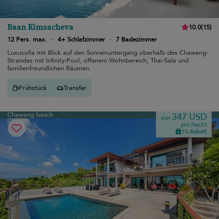
Baan Kimsacheva
10.0
(
15
)
12 Pers. max.
·
4+ Schlafzimmer
·
7 Badezimmer
Luxusvilla mit Blick auf den Sonnenuntergang oberhalb des Chaweng-
Strandes mit Infinity-Pool, offenem Wohnbereich, Thai-Sala und
familienfreundlichen Räumen.
Frühstück
Transfer
Chaweng beach
347 USD
von
pro Nacht
10-Rabatt