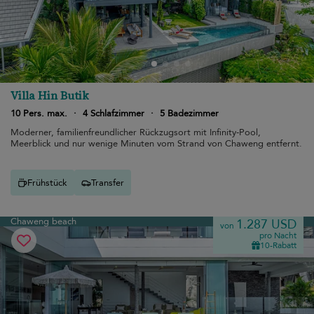
Villa Hin Butik
10 Pers. max.
·
4 Schlafzimmer
·
5 Badezimmer
Moderner, familienfreundlicher Rückzugsort mit Infinity-Pool,
Meerblick und nur wenige Minuten vom Strand von Chaweng entfernt.
Frühstück
Transfer
Chaweng beach
1.287 USD
von
pro Nacht
10-Rabatt