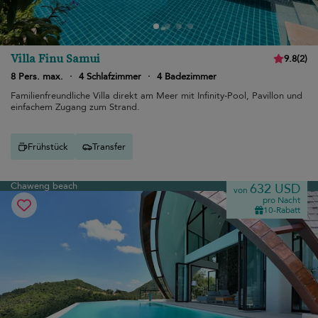
Villa Finu Samui
9.8
(
2
)
8 Pers. max.
·
4 Schlafzimmer
·
4 Badezimmer
Familienfreundliche Villa direkt am Meer mit Infinity-Pool, Pavillon und
einfachem Zugang zum Strand.
Frühstück
Transfer
Chaweng beach
632 USD
von
pro Nacht
10-Rabatt