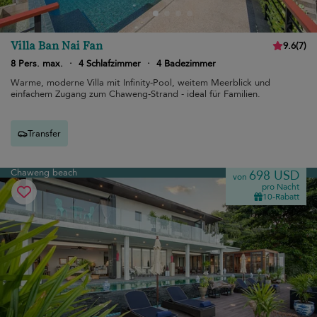
Villa Ban Nai Fan
9.6
(
7
)
8 Pers. max.
·
4 Schlafzimmer
·
4 Badezimmer
Warme, moderne Villa mit Infinity-Pool, weitem Meerblick und
einfachem Zugang zum Chaweng-Strand - ideal für Familien.
Transfer
Chaweng beach
698 USD
von
pro Nacht
10-Rabatt