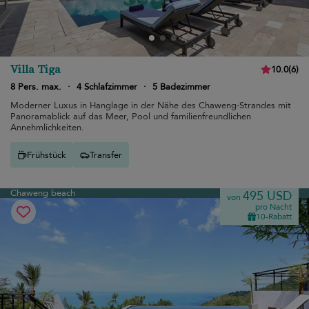
Villa Tiga
10.0
(
6
)
8 Pers. max.
·
4 Schlafzimmer
·
5 Badezimmer
Moderner Luxus in Hanglage in der Nähe des Chaweng-Strandes mit
Panoramablick auf das Meer, Pool und familienfreundlichen
Annehmlichkeiten.
Frühstück
Transfer
Chaweng beach
495 USD
von
pro Nacht
10-Rabatt