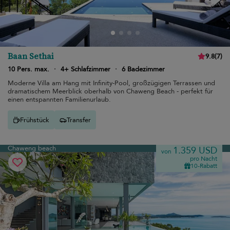
Baan Sethai
9.8
(
7
)
10 Pers. max.
·
4+ Schlafzimmer
·
6 Badezimmer
Moderne Villa am Hang mit Infinity-Pool, großzügigen Terrassen und
dramatischem Meerblick oberhalb von Chaweng Beach - perfekt für
einen entspannten Familienurlaub.
Frühstück
Transfer
Chaweng beach
1.359 USD
von
pro Nacht
10-Rabatt