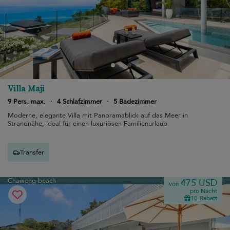
Villa Maji
9 Pers. max.
·
4 Schlafzimmer
·
5 Badezimmer
Moderne, elegante Villa mit Panoramablick auf das Meer in
Strandnähe, ideal für einen luxuriösen Familienurlaub.
Transfer
Chaweng beach
475 USD
von
pro Nacht
10-Rabatt