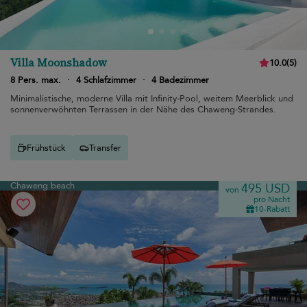
Villa Moonshadow
10.0
(
5
)
8 Pers. max.
·
4 Schlafzimmer
·
4 Badezimmer
Minimalistische, moderne Villa mit Infinity-Pool, weitem Meerblick und
sonnenverwöhnten Terrassen in der Nähe des Chaweng-Strandes.
Frühstück
Transfer
Chaweng beach
495 USD
von
pro Nacht
10-Rabatt