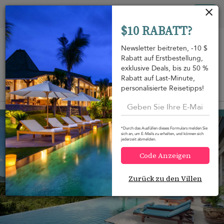
Cookie-Einstellungen
Tog
$10 RABATT?
nav
Newsletter beitreten, -10 $
Rabatt auf Erstbestellung,
exklusive Deals, bis zu 50 %
Rabatt auf Last-Minute,
personalisierte Reisetipps!
Auf der Karte anzeigen
m
Chaweng beach
403 USD
von
pro Nacht
*Durch das Ausfüllen dieses Formulars melden Sie
15-Rabatt
sich an, um E-Mails zu erhalten, und können sich
jederzeit abmelden.
Code Anzeigen
Zurück zu den Villen