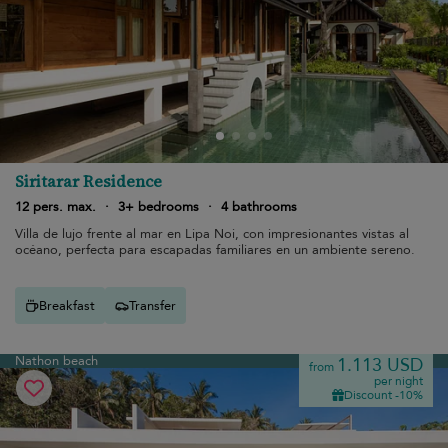
Siritarar Residence
12 pers. max.
·
3+ bedrooms
·
4 bathrooms
Villa de lujo frente al mar en Lipa Noi, con impresionantes vistas al
océano, perfecta para escapadas familiares en un ambiente sereno.
Breakfast
Transfer
Nathon beach
1.113 USD
from
per night
Discount -10%