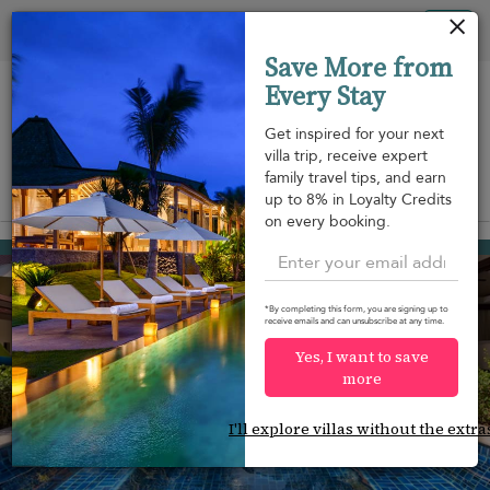
Panel de gestión de cookies
Tog
Save More from
nav
Every Stay
Get inspired for your next
villa trip, receive expert
family travel tips, and earn
View on map
up to 8% in Loyalty Credits
m
on every booking.
Taling Ngam beach
754 USD
from
per night
*By completing this form, you are signing up to
receive emails and can unsubscribe at any time.
Yes, I want to save
more
I'll explore villas without the extra