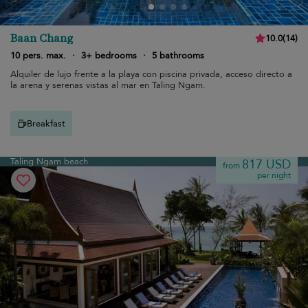
Baan Chang
10.0
(
14
)
10 pers. max.
·
3+ bedrooms
·
5 bathrooms
Alquiler de lujo frente a la playa con piscina privada, acceso directo a
la arena y serenas vistas al mar en Taling Ngam.
Breakfast
Taling Ngam beach
817 USD
from
per night