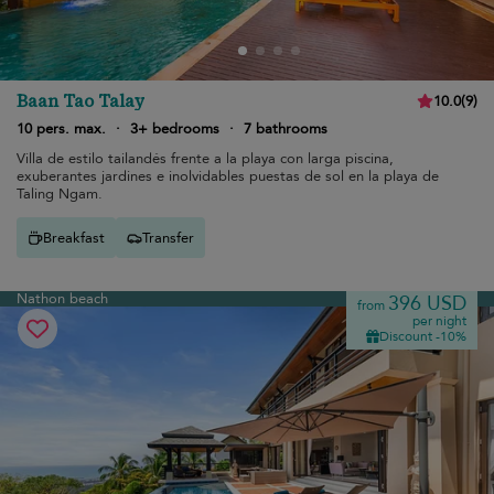
Baan Tao Talay
10.0
(
9
)
10 pers. max.
·
3+ bedrooms
·
7 bathrooms
Villa de estilo tailandés frente a la playa con larga piscina,
exuberantes jardines e inolvidables puestas de sol en la playa de
Taling Ngam.
Breakfast
Transfer
Nathon beach
396 USD
from
per night
Discount -10%