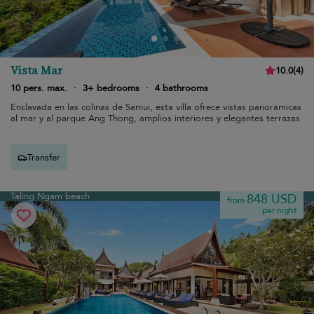
Vista Mar
10.0
(
4
)
10 pers. max.
·
3+ bedrooms
·
4 bathrooms
Enclavada en las colinas de Samui, esta villa ofrece vistas panorámicas
al mar y al parque Ang Thong, amplios interiores y elegantes terrazas
Transfer
Taling Ngam beach
848 USD
from
per night