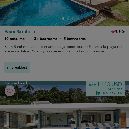
Baan Samlarn
9.8
(
6
)
10 pers. max.
·
3+ bedrooms
·
5 bathrooms
Baan Samlarn cuenta con amplios jardines que ex10den a la playa de
arena de Taling Ngam y un comedor con vistas pintorescas.
Breakfast
Nathon beach
1.113 USD
from
per night
Discount -10%