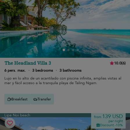
The Headland Villa 3
10.0
(
6
)
6 pers. max.
·
3 bedrooms
·
3 bathrooms
Lujo en lo alto de un acantilado con piscina infinita, amplias vistas al
mar y fácil acceso a la tranquila playa de Taling Ngam.
Breakfast
Transfer
Lipa Noi beach
139 USD
from
per night
Discount -10%