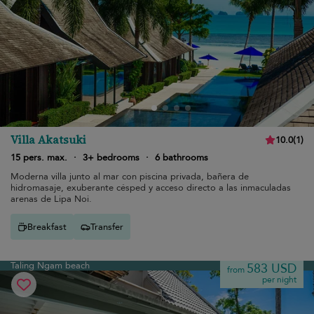
Villa Akatsuki
10.0
(
1
)
15 pers. max.
·
3+ bedrooms
·
6 bathrooms
Moderna villa junto al mar con piscina privada, bañera de
hidromasaje, exuberante césped y acceso directo a las inmaculadas
arenas de Lipa Noi.
Breakfast
Transfer
Taling Ngam beach
583 USD
from
per night