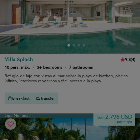
Villa Splash
9.8
(
4
)
10 pers. max.
·
3+ bedrooms
·
7 bathrooms
Refugio de lujo con vistas al mar sobre la playa de Nathon, piscina
infinita, interiores modernos y fácil acceso a la playa.
Breakfast
Transfer
Lipa Noi beach
2.796 USD
from
per night