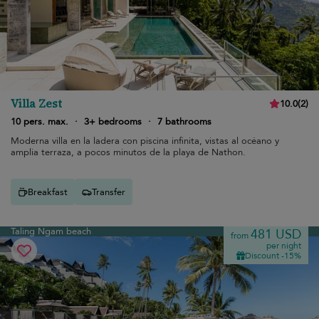
Villa Zest
10.0
(
2
)
10 pers. max.
·
3+ bedrooms
·
7 bathrooms
Moderna villa en la ladera con piscina infinita, vistas al océano y
amplia terraza, a pocos minutos de la playa de Nathon.
Breakfast
Transfer
Taling Ngam beach
481 USD
from
per night
Discount -15%