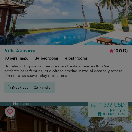
Villa Akuvara
10.0
(
17
)
10 pers. max.
·
3+ bedrooms
·
4 bathrooms
Un refugio tropical contemporáneo frente al mar en Koh Samui,
perfecto para familias, que ofrece amplias vistas al océano y acceso
directo a las suaves playas de arena.
Breakfast
Transfer
Lipa Noi beach
1.377 USD
from
per night
Discount -10%