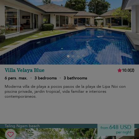
Villa Velaya Blue
10.0
(
2
)
6 pers. max.
·
3 bedrooms
·
3 bathrooms
Moderna villa de playa a pocos pasos de la playa de Lipa Noi con
piscina privada, jardín tropical, vida familiar e interiores
contemporáneos.
Taling Ngam beach
648 USD
from
per night