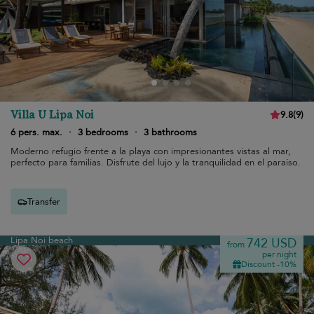
Villa U Lipa Noi
9.8
(
9
)
6 pers. max.
·
3 bedrooms
·
3 bathrooms
Moderno refugio frente a la playa con impresionantes vistas al mar,
perfecto para familias. Disfrute del lujo y la tranquilidad en el paraíso.
Transfer
Lipa Noi beach
742 USD
from
per night
Discount -10%