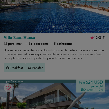
Villa Baan Hansa
10.0
(
17
)
12 pers. max.
·
3+ bedrooms
·
5 bathrooms
Una extensa finca de cinco dormitorios en la ladera de una colina que
ofrece acceso al complejo, vistas de la puesta de sol sobre las Cinco
Islas y la distribución perfecta para familias numerosas.
Breakfast
Transfer
Lipa Noi beach
624 USD
from
per night
Discount -10%