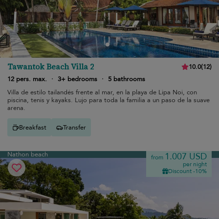
Tawantok Beach Villa 2
10.0
(
12
)
12 pers. max.
·
3+ bedrooms
·
5 bathrooms
Villa de estilo tailandés frente al mar, en la playa de Lipa Noi, con
piscina, tenis y kayaks. Lujo para toda la familia a un paso de la suave
arena.
Breakfast
Transfer
Nathon beach
1.007 USD
from
per night
Discount -10%