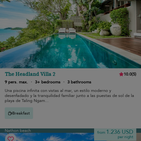
The Headland Villa 2
10.0
(
5
)
9 pers. max.
·
3+ bedrooms
·
3 bathrooms
Una piscina infinita con vistas al mar, un estilo moderno y
desenfadado y la tranquilidad familiar junto a las puestas de sol de la
playa de Taling Ngam...
Breakfast
Nathon beach
1.236 USD
from
per night