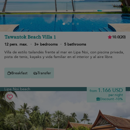
Tawantok Beach Villa 1
10.0
(
20
)
12 pers. max.
·
3+ bedrooms
·
5 bathrooms
Villa de estilo tailandés frente al mar en Lipa Noi, con piscina privada,
pista de tenis, kayaks y vida familiar en el interior y al aire libre.
Breakfast
Transfer
Lipa Noi beach
1.166 USD
from
per night
Discount -10%