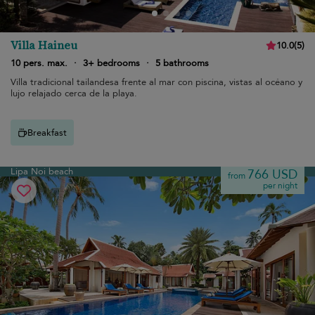
Villa Haineu
10.0
(
5
)
10 pers. max.
·
3+ bedrooms
·
5 bathrooms
Villa tradicional tailandesa frente al mar con piscina, vistas al océano y
lujo relajado cerca de la playa.
Breakfast
Lipa Noi beach
766 USD
from
per night