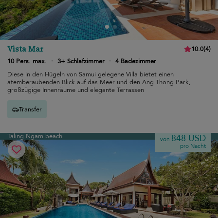
Vista Mar
10.0
(
4
)
10 Pers. max.
·
3+ Schlafzimmer
·
4 Badezimmer
Diese in den Hügeln von Samui gelegene Villa bietet einen
atemberaubenden Blick auf das Meer und den Ang Thong Park,
großzügige Innenräume und elegante Terrassen
Transfer
Taling Ngam beach
848 USD
von
pro Nacht