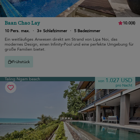
Baan Chao Lay
10.0
(
8
)
10 Pers. max.
·
3+ Schlafzimmer
·
5 Badezimmer
Ein weitläufiges Anwesen direkt am Strand von Lipa Noi, das
modernes Design, einen Infinity-Pool und eine perfekte Umgebung für
große Familien bietet.
Frühstück
Taling Ngam beach
1.027 USD
von
pro Nacht