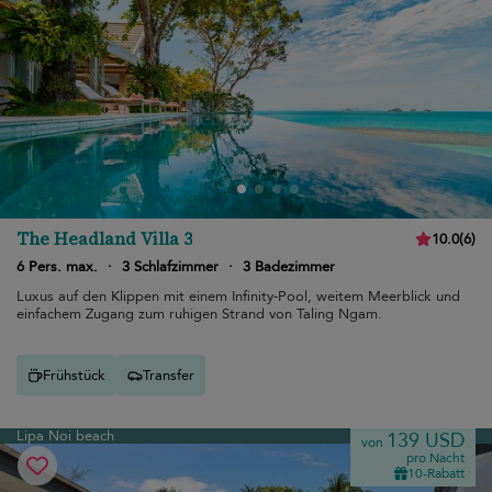
The Headland Villa 3
10.0
(
6
)
6 Pers. max.
·
3 Schlafzimmer
·
3 Badezimmer
Luxus auf den Klippen mit einem Infinity-Pool, weitem Meerblick und
einfachem Zugang zum ruhigen Strand von Taling Ngam.
Frühstück
Transfer
Lipa Noi beach
139 USD
von
pro Nacht
10-Rabatt