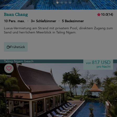
Baan Chang
10.0
(
14
)
10 Pers. max.
·
3+ Schlafzimmer
·
5 Badezimmer
Luxus-Vermietung am Strand mit privatem Pool, direktem Zugang zum
Sand und herrlichem Meerblick in Taling Ngam.
Frühstück
Taling Ngam beach
817 USD
von
pro Nacht