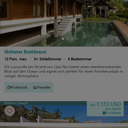
Siritarar Residence
12 Pers. max.
·
3+ Schlafzimmer
·
4 Badezimmer
Die Luxusvilla am Strand von Lipa Noi bietet einen atemberaubenden
Blick auf den Ozean und eignet sich perfekt für einen Familienurlaub in
ruhiger Atmosphäre.
Frühstück
Transfer
Nathon beach
1.113 USD
von
pro Nacht
10-Rabatt