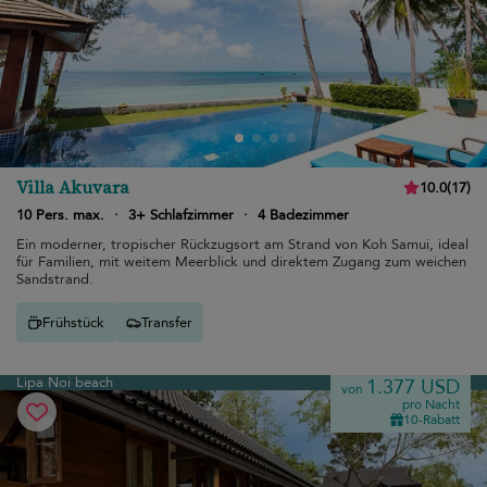
Villa Akuvara
10.0
(
17
)
10 Pers. max.
·
3+ Schlafzimmer
·
4 Badezimmer
Ein moderner, tropischer Rückzugsort am Strand von Koh Samui, ideal
für Familien, mit weitem Meerblick und direktem Zugang zum weichen
Sandstrand.
Frühstück
Transfer
Lipa Noi beach
1.377 USD
von
pro Nacht
10-Rabatt