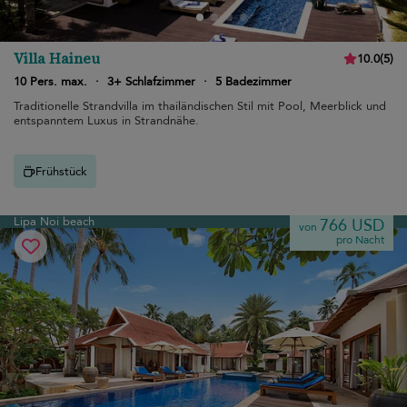
Villa Haineu
10.0
(
5
)
10 Pers. max.
·
3+ Schlafzimmer
·
5 Badezimmer
Traditionelle Strandvilla im thailändischen Stil mit Pool, Meerblick und
entspanntem Luxus in Strandnähe.
Frühstück
Lipa Noi beach
766 USD
von
pro Nacht