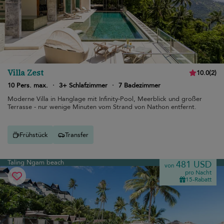
Villa Zest
10.0
(
2
)
10 Pers. max.
·
3+ Schlafzimmer
·
7 Badezimmer
Moderne Villa in Hanglage mit Infinity-Pool, Meerblick und großer
Terrasse - nur wenige Minuten vom Strand von Nathon entfernt.
Frühstück
Transfer
Taling Ngam beach
481 USD
von
pro Nacht
15-Rabatt