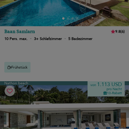
Baan Samlarn
9.8
(
6
)
10 Pers. max.
·
3+ Schlafzimmer
·
5 Badezimmer
Frühstück
Nathon beach
1.113 USD
von
pro Nacht
10-Rabatt