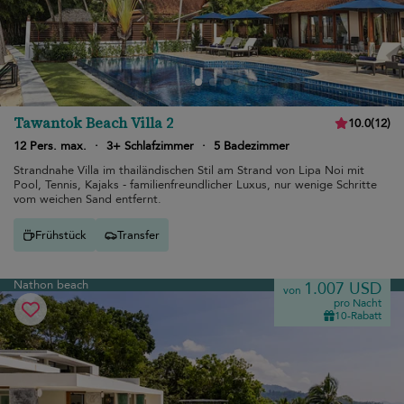
Tawantok Beach Villa 2
10.0
(
12
)
12 Pers. max.
·
3+ Schlafzimmer
·
5 Badezimmer
Strandnahe Villa im thailändischen Stil am Strand von Lipa Noi mit
Pool, Tennis, Kajaks - familienfreundlicher Luxus, nur wenige Schritte
vom weichen Sand entfernt.
Frühstück
Transfer
Nathon beach
1.007 USD
von
pro Nacht
10-Rabatt