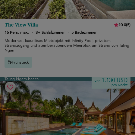
The View Villa
10.0
(
5
)
16 Pers. max.
·
3+ Schlafzimmer
·
5 Badezimmer
Modernes, luxuriöses Mietobjekt mit Infinity-Pool, privatem
Strandzugang und atemberaubendem Meerblick am Strand von Taling
Ngam.
Frühstück
Taling Ngam beach
1.130 USD
von
pro Nacht