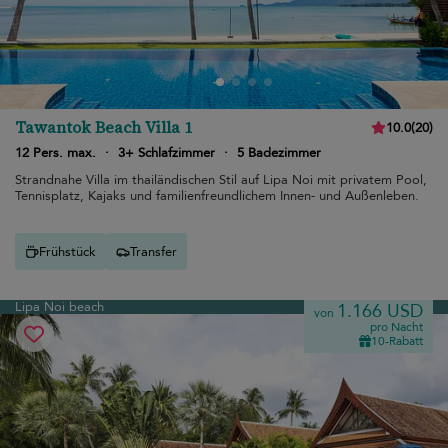
Tawantok Beach Villa 1
10.0
(
20
)
12 Pers. max.
·
3+ Schlafzimmer
·
5 Badezimmer
Strandnahe Villa im thailändischen Stil auf Lipa Noi mit privatem Pool,
Tennisplatz, Kajaks und familienfreundlichem Innen- und Außenleben.
Frühstück
Transfer
Lipa Noi beach
1.166 USD
von
pro Nacht
10-Rabatt