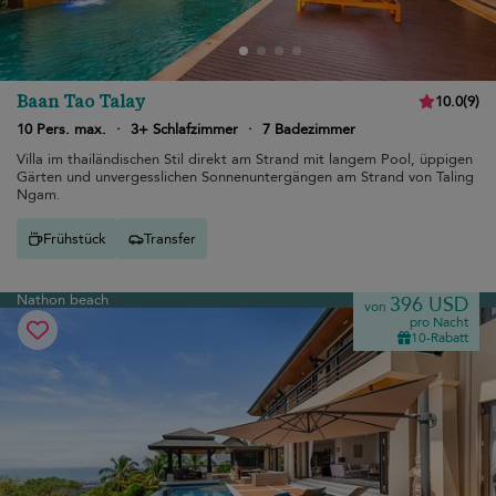
Baan Tao Talay
10.0
(
9
)
10 Pers. max.
·
3+ Schlafzimmer
·
7 Badezimmer
Villa im thailändischen Stil direkt am Strand mit langem Pool, üppigen
Gärten und unvergesslichen Sonnenuntergängen am Strand von Taling
Ngam.
Frühstück
Transfer
Nathon beach
396 USD
von
pro Nacht
10-Rabatt