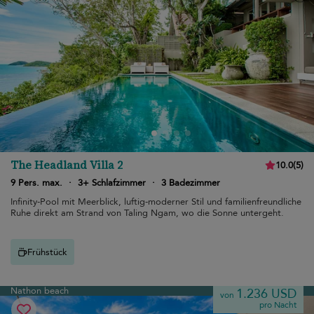
The Headland Villa 2
10.0
(
5
)
9 Pers. max.
·
3+ Schlafzimmer
·
3 Badezimmer
Infinity-Pool mit Meerblick, luftig-moderner Stil und familienfreundliche
Ruhe direkt am Strand von Taling Ngam, wo die Sonne untergeht.
Frühstück
Nathon beach
1.236 USD
von
pro Nacht