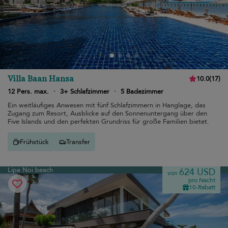
Villa Baan Hansa
10.0
(
17
)
12 Pers. max.
·
3+ Schlafzimmer
·
5 Badezimmer
Ein weitläufiges Anwesen mit fünf Schlafzimmern in Hanglage, das
Zugang zum Resort, Ausblicke auf den Sonnenuntergang über den
Five Islands und den perfekten Grundriss für große Familien bietet.
Frühstück
Transfer
Lipa Noi beach
624 USD
von
pro Nacht
10-Rabatt