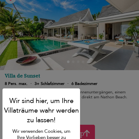
Villa de Sunset
8 Pers. max.
·
3+ Schlafzimmer
·
6 Badezimmer
Chic am Strand mit atemberaubenden Sonnenuntergängen, einem
langen Sportbecken und Familienkomfort direkt am Nathon Beach.
Frühstück
Back to Top
Wir verwenden Cookies, um
Ihre Vorlieben besser zu