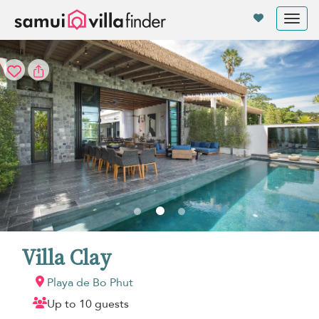
Panel de gestión de cookies
Tog
nav
Villa Clay
Playa de Bo Phut
Up to 10 guests