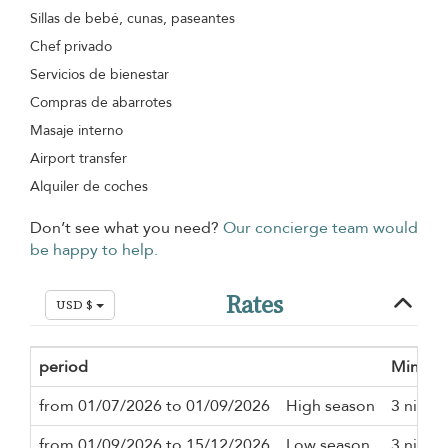
Sillas de bebé, cunas, paseantes
Chef privado
Servicios de bienestar
Compras de abarrotes
Masaje interno
Airport transfer
Alquiler de coches
Don’t see what you need?
Our concierge team would
be happy to help.
Rates
USD $
period
Minimu
from 01/07/2026 to 01/09/2026
High season
3 night
from 01/09/2026 to 15/12/2026
Low season
3 night