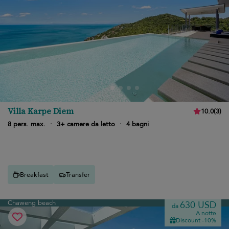
Villa Karpe Diem
10.0
(
3
)
8 pers. max.
·
3+ camere da letto
·
4 bagni
Breakfast
Transfer
Chaweng beach
630 USD
da
A notte
Discount -10%