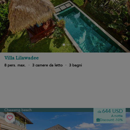
Villa Lilawadee
8 pers. max.
·
3 camere da letto
·
3 bagni
Chaweng beach
644 USD
da
A notte
Discount -10%