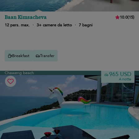
Baan Kimsacheva
10.0
(
15
)
12 pers. max.
·
3+ camere da letto
·
7 bagni
Breakfast
Transfer
Chaweng beach
965 USD
da
A notte