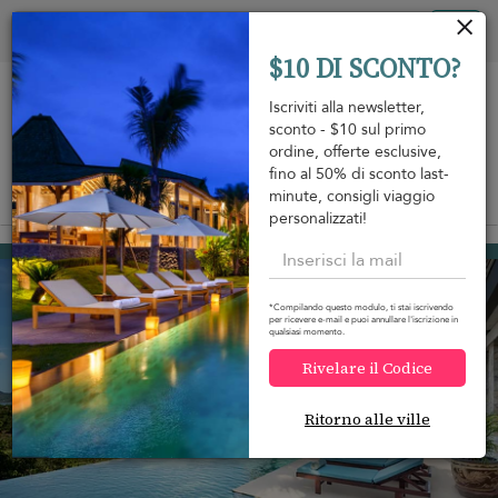
Pannello di gestione dei cookies
Tog
$10 DI SCONTO?
nav
Iscriviti alla newsletter,
sconto - $10 sul primo
ordine, offerte esclusive,
fino al 50% di sconto last-
minute, consigli viaggio
View on map
m
personalizzati!
Chaweng beach
403 USD
da
A notte
Discount -15%
*Compilando questo modulo, ti stai iscrivendo
per ricevere e-mail e puoi annullare l'iscrizione in
qualsiasi momento.
Rivelare il Codice
Ritorno alle ville