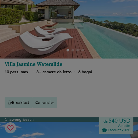
Villa Jasmine Waterslide
10 pers. max.
·
3+ camere da letto
·
6 bagni
Breakfast
Transfer
Chaweng beach
540 USD
da
A notte
Discount -10%