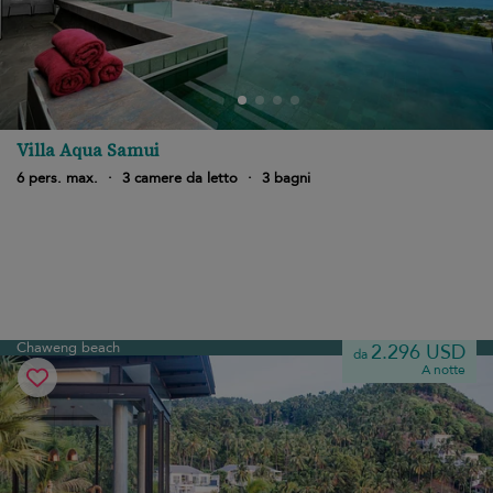
Villa Aqua Samui
6 pers. max.
·
3 camere da letto
·
3 bagni
Chaweng beach
2.296 USD
da
A notte