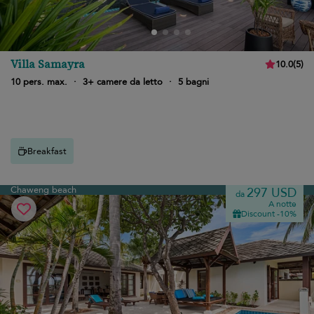
Villa Samayra
10.0
(
5
)
10 pers. max.
·
3+ camere da letto
·
5 bagni
Breakfast
Chaweng beach
297 USD
da
A notte
Discount -10%