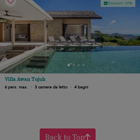
Discount -10%
Villa Awan Tujuh
6 pers. max.
·
3 camere da letto
·
4 bagni
Back to Top