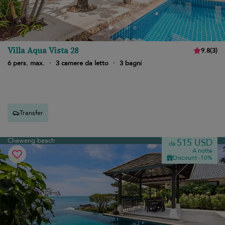
Villa Aqua Vista 28
9.8
(
3
)
6 pers. max.
·
3 camere da letto
·
3 bagni
Transfer
Chaweng beach
515 USD
da
A notte
Discount -10%