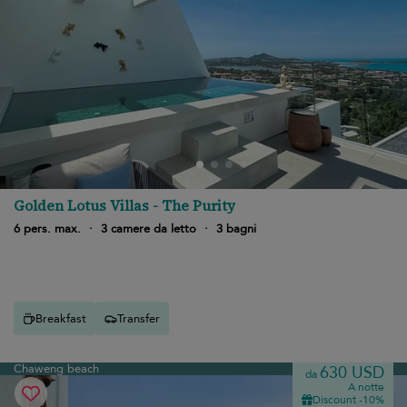
Golden Lotus Villas - The Purity
6 pers. max.
·
3 camere da letto
·
3 bagni
Breakfast
Transfer
Chaweng beach
630 USD
da
A notte
Discount -10%