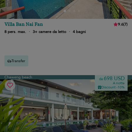
Villa Ban Nai Fan
9.6
(
7
)
8 pers. max.
·
3+ camere da letto
·
4 bagni
Transfer
Chaweng beach
698 USD
da
A notte
Discount -10%