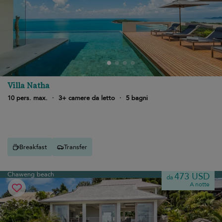
Villa Natha
10 pers. max.
·
3+ camere da letto
·
5 bagni
Breakfast
Transfer
Chaweng beach
473 USD
da
A notte