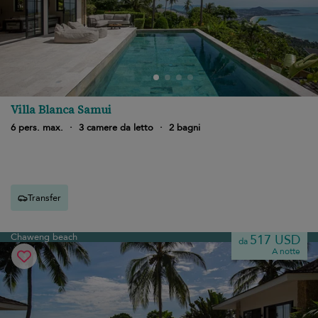
Villa Blanca Samui
6 pers. max.
·
3 camere da letto
·
2 bagni
Transfer
Chaweng beach
517 USD
da
A notte