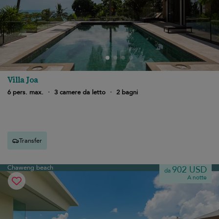
Villa Joa
6 pers. max.
·
3 camere da letto
·
2 bagni
Transfer
Chaweng beach
902 USD
da
A notte