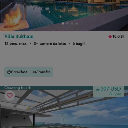
Villa Sukham
10.0
(
3
)
12 pers. max.
·
3+ camere da letto
·
6 bagni
Breakfast
Transfer
Chaweng beach
307 USD
da
A notte