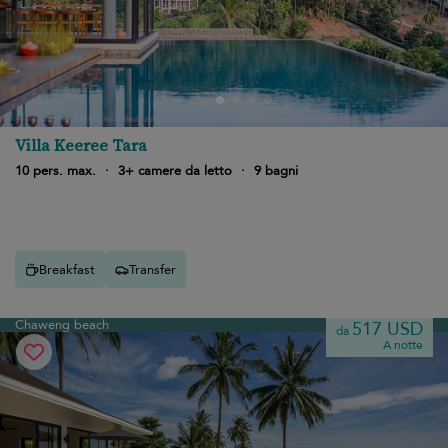
Villa Keeree Tara
10 pers. max.
·
3+ camere da letto
·
9 bagni
Breakfast
Transfer
Chaweng beach
517 USD
da
A notte