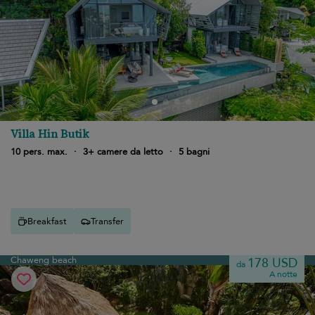
Villa Hin Butik
10 pers. max.
·
3+ camere da letto
·
5 bagni
Breakfast
Transfer
Chaweng beach
178 USD
da
A notte