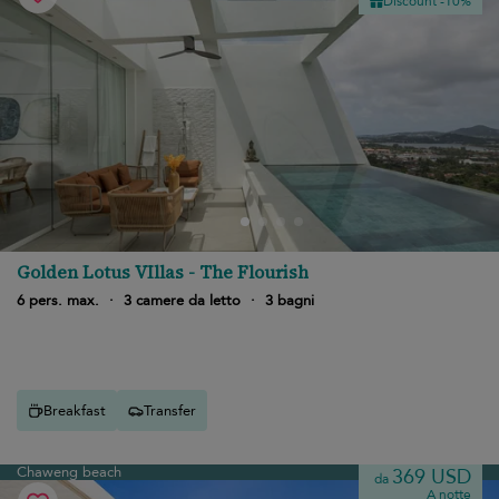
Discount -10%
Golden Lotus VIllas - The Flourish
6 pers. max.
·
3 camere da letto
·
3 bagni
Breakfast
Transfer
Chaweng beach
369 USD
da
A notte