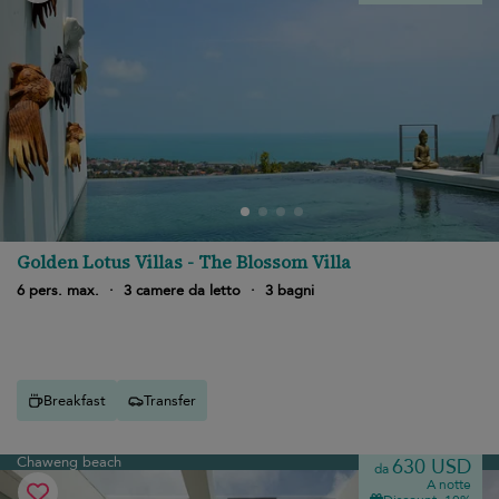
Golden Lotus Villas - The Blossom Villa
6 pers. max.
·
3 camere da letto
·
3 bagni
Breakfast
Transfer
Chaweng beach
630 USD
da
A notte