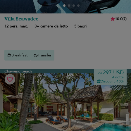
Villa Seawadee
10.0
(
7
)
12 pers. max.
·
3+ camere da letto
·
5 bagni
Breakfast
Transfer
Chaweng beach
297 USD
da
A notte
Discount -10%