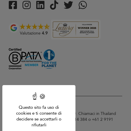
Valutazione
4.9
USD $
it Italiano
Questo sito fa uso di
cookies e ti consente di
Copyright © 2026 Samui Villa Finder. Chiamaci in Thailand
decidere se accettarli o
+66 60 003 5911 / Australia 1300 014 384 o +61 2 9191
rifiutarli
7419 / Singapore +65 6871 8993.