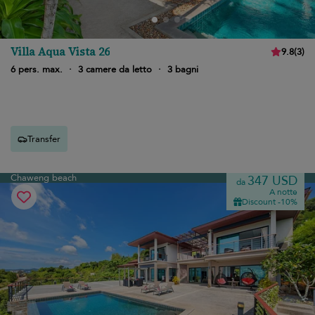
Villa Aqua Vista 26
9.8
(
3
)
6 pers. max.
·
3 camere da letto
·
3 bagni
Transfer
Chaweng beach
347 USD
da
A notte
Discount -10%