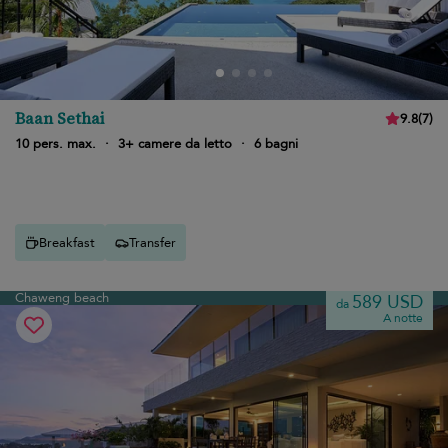
Baan Sethai
9.8
(
7
)
10 pers. max.
·
3+ camere da letto
·
6 bagni
Breakfast
Transfer
Chaweng beach
589 USD
da
A notte