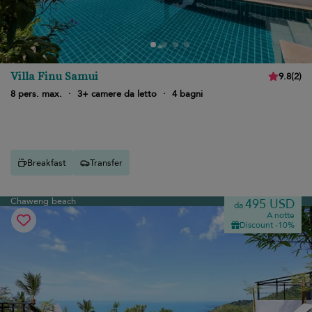
Villa Finu Samui
9.8
(
2
)
8 pers. max.
·
3+ camere da letto
·
4 bagni
Breakfast
Transfer
Chaweng beach
495 USD
da
A notte
Discount -10%