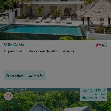
Villa Kohia
9.4
(
2
)
10 pers. max.
·
3+ camere da letto
·
4 bagni
Breakfast
Transfer
Chaweng beach
475 USD
da
A notte
Discount -10%