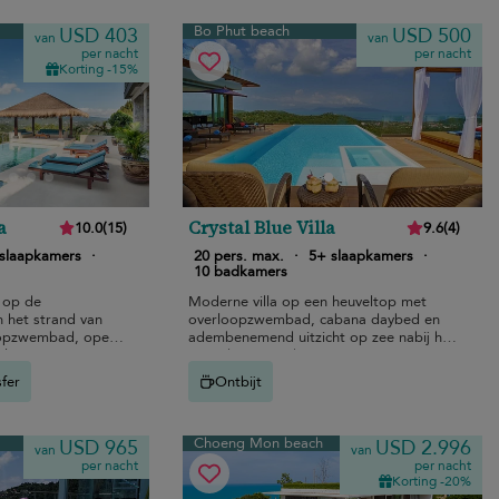
Bo Phut beach
USD 403
USD 500
van
van
per nacht
per nacht
Korting -15%
a
Crystal Blue Villa
10.0
(
15
)
9.6
(
4
)
slaapkamers
·
20 pers. max.
·
5+ slaapkamers
·
10 badkamers
t op de
Moderne villa op een heuveltop met
 het strand van
overloopzwembad, cabana daybed en
opzwembad, open
adembenemend uitzicht op zee nabij het
ala en
strand van Bo Phut.
mtes.
sfer
Ontbijt
Choeng Mon beach
USD 965
USD 2.996
van
van
per nacht
per nacht
Korting -20%