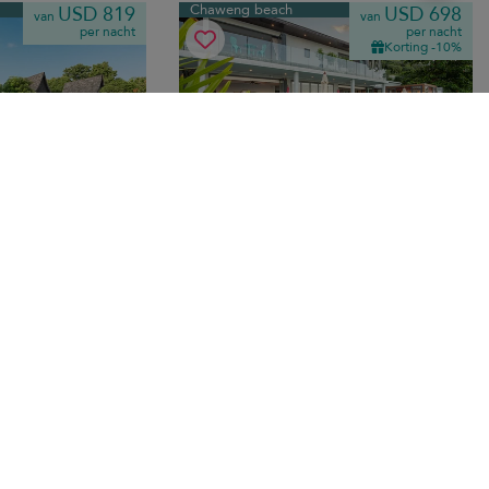
Chaweng beach
USD 819
USD 698
van
van
per nacht
per nacht
Korting -10%
Villa Samayra
10.0
(
9
)
10.0
(
5
)
slaapkamers
·
10 pers. max.
·
5 slaapkamers
·
5 badkamers
la op een
Luxe huurwoning aan het strand van
n het strand van
Chaweng - privé overloopzwembad,
bogen
terrassen met uitzicht over de oceaan en
rige tuinen en
eigentijds Thais interieur op een
n.
steenworp afstand van het strand.
sfer
Ontbijt
Chaweng beach
USD 1.461
USD 495
van
van
per nacht
per nacht
Korting -15%
Korting -10%