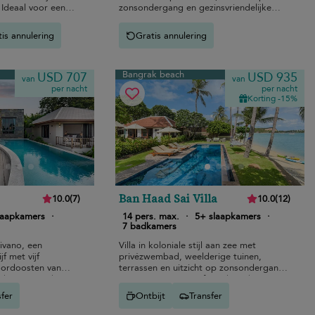
 Ideaal voor een
zonsondergang en gezinsvriendelijke
voorzieningen.
is annulering
Gratis annulering
Bangrak beach
USD 707
USD 935
van
van
per nacht
per nacht
Korting -15%
Ban Haad Sai Villa
10.0
(
7
)
10.0
(
12
)
laapkamers
·
14 pers. max.
·
5+ slaapkamers
·
7 badkamers
Divano, een
Villa in koloniale stijl aan zee met
f met vijf
privézwembad, weelderige tuinen,
oordoosten van
terrassen en uitzicht op zonsondergang
h oceaanzicht en
op een steenworp afstand van het
gen.
strand van Bangrak.
sfer
Ontbijt
Transfer