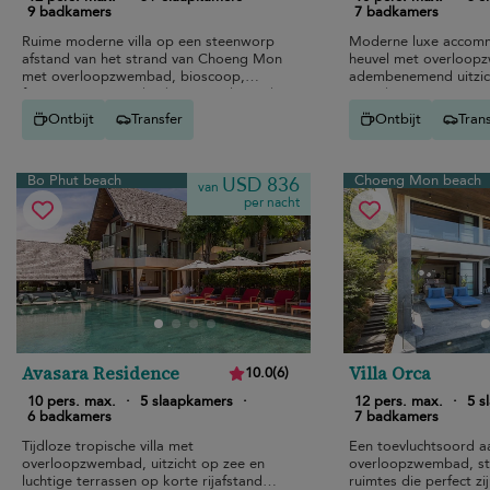
9 badkamers
7 badkamers
Ruime moderne villa op een steenworp
Moderne luxe accom
afstand van het strand van Choeng Mon
heuvel met overloop
met overloopzwembad, bioscoop,
adembenemend uitzich
fitnessruimte en adembenemend uitzicht
van Choeng Mon, op 
op zee voor een ontspannen luxe
van het strand en res
Ontbijt
Transfer
Ontbijt
Tran
vakantie.
Bo Phut beach
Choeng Mon beach
USD 836
van
per nacht
Avasara Residence
Villa Orca
10.0
(
6
)
10 pers. max.
·
5 slaapkamers
·
12 pers. max.
·
5 s
6 badkamers
7 badkamers
Tijdloze tropische villa met
Een toevluchtsoord a
overloopzwembad, uitzicht op zee en
overloopzwembad, stij
luchtige terrassen op korte rijafstand
ruimtes die perfect zi