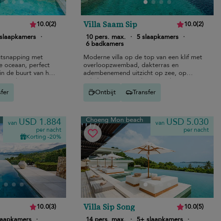
Villa Saam Sip
10.0
(
2
)
10.0
(
2
)
slaapkamers
·
10 pers. max.
·
5 slaapkamers
·
6 badkamers
ntsnapping met
Moderne villa op de top van een klif met
de oceaan, perfect
overloopzwembad, dakterras en
in de buurt van het
adembenemend uitzicht op zee, op
trand.
enkele minuten van het strand van
Choeng Mon.
sfer
Ontbijt
Transfer
Choeng Mon beach
USD 1.884
USD 5.030
van
van
per nacht
per nacht
Korting -20%
Villa Sip Song
10.0
(
3
)
10.0
(
5
)
laapkamers
·
14 pers. max.
·
5+ slaapkamers
·