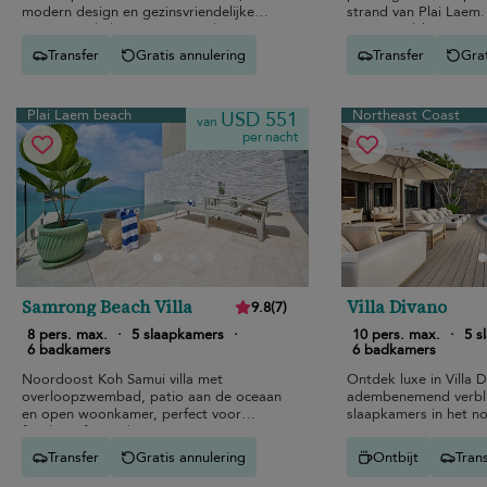
modern design en gezinsvriendelijke
strand van Plai Laem.
ruimtes in de buurt van stranden
onvergetelijk uitje.
Transfer
Gratis annulering
Transfer
Grat
Plai Laem beach
Northeast Coast
USD 551
van
per nacht
Samrong Beach Villa
Villa Divano
9.8
(
7
)
8 pers. max.
·
5 slaapkamers
·
10 pers. max.
·
5 s
6 badkamers
6 badkamers
Noordoost Koh Samui villa met
Ontdek luxe in Villa 
overloopzwembad, patio aan de oceaan
adembenemend verblij
en open woonkamer, perfect voor
slaapkamers in het n
families of vrienden.
Samui met panoramisc
eersteklas voorzienin
Transfer
Gratis annulering
Ontbijt
Tran