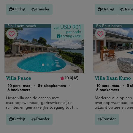
van het strand van Bo Phut.
gezinsvakanties aan h
Ontbijt
Transfer
Ontbijt
Tran
Plai Laem beach
Bo Phut beach
USD 901
van
per nacht
Korting -15%
Villa Peace
Villa Baan Kuno
10.0
(
16
)
10 pers. max.
·
5+ slaapkamers
·
10 pers. max.
·
5 s
6 badkamers
6 badkamers
Lichte villa aan de oceaan met
Moderne villa op een
overloopzwembad, gezinsvriendelijke
overloopzwembad, 
ruimtes en gemakkelijke toegang tot het
uitzicht op zee en we
strand.
nabij het strand van 
Ontbijt
Transfer
Transfer