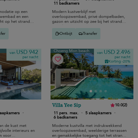
11 badkamers
modatie op een
Modern kustverblijf met
zwembad en een
overloopzwembad, privé dompelbaden,
t op het strand
gazon en uitzicht op zee bij het strand
een paar minuten
van Choeng Mon.
taurants aan zee.
sfer
Ontbijt
Transfer
Choeng Mon beach
USD 942
USD 2.496
van
van
per nacht
per nacht
Korting -20%
Villa Yee Sip
10.0
(
2
)
laapkamers
·
11 pers. max.
·
5 slaapkamers
·
6 badkamers
an de kust met
Moderne kustvilla met indrukwekkend
lvolle interieurs en
overloopzwembad, weelderige terrassen
jn voor
en gemakkelijke toegang tot het strand