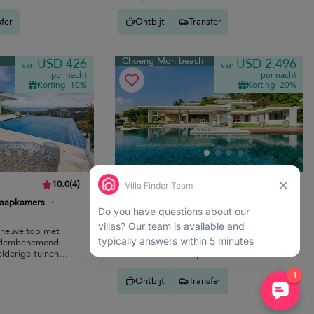
et strand.
van Choeng Mon.
sfer
Ontbijt
Transfer
Choeng Mon beach
USD 426
USD 2.496
van
van
per nacht
per nacht
Korting -10%
Korting -20%
Villa Samujana Neung
10.0
(
4
)
10.0
(
3
)
laapkamers
·
10 pers. max.
·
5 slaapkamers
·
7 badkamers
 heuveltop met
Moderne kustvilla met
adembenemend
overloopzwembad, panoramisch uitzicht
elderige tuinen
op de oceaan en op enkele minuten van
Bo Phut.
het strand van Choeng Mon.
Ontbijt
Transfer