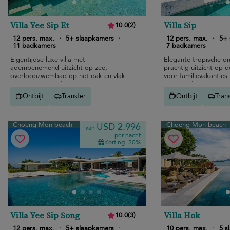
Villa Yee Sip Et
Villa Sip
10.0
(
2
)
12 pers. max.
·
5+ slaapkamers
·
12 pers. max.
·
5+ 
11 badkamers
7 badkamers
Eigentijdse luxe villa met
Elegante tropische o
adembenemend uitzicht op zee,
prachtig uitzicht op 
overloopzwembad op het dak en vlakbij
voor familievakanties 
het strand van Choeng Mon.
rustige Choeng Mon s
Ontbijt
Transfer
Ontbijt
Tran
Choeng Mon beach
Choeng Mon beach
USD 2.996
van
per nacht
Korting -20%
Villa Yee Sip Song
Villa Hok
10.0
(
3
)
12 pers. max.
·
5+ slaapkamers
·
10 pers. max.
·
5 s