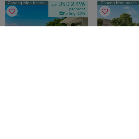
Choeng Mon beach
Choeng Mon beach
USD 2.496
van
per nacht
Korting -20%
Villa See
Motsamot Villa
10.0
(
3
)
10 pers. max.
·
5 slaapkamers
·
12 pers. max.
·
5+ 
6 badkamers
7 badkamers
Moderne terrassen, indrukwekkend
Thai-moderne luxe vil
oceaanzicht, overloopzwembad,
steenworp afstand va
thuisbioscoop - luxe vakantieverblijf op
Choeng Mon met ge
enkele minuten van het strand van
privézwembad, weelde
Choeng Mon.
binnen- en buitenleve
Ontbijt
Transfer
Ontbijt
Tran
Bo Phut beach
Chaweng beach
USD 545
van
per nacht
Korting -10%