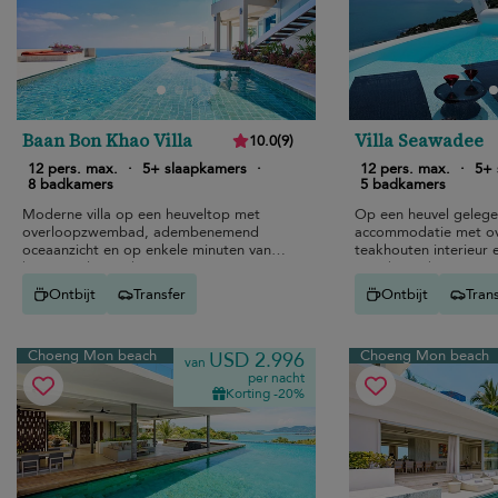
Baan Bon Khao Villa
Villa Seawadee
10.0
(
9
)
6
6
6
4
6
12 pers. max.
·
5+ slaapkamers
·
12 pers. max.
·
5+ 
8 badkamers
5 badkamers
Moderne villa op een heuveltop met
Op een heuvel gelege
overloopzwembad, adembenemend
accommodatie met o
oceaanzicht en op enkele minuten van
teakhouten interieu
het strand van Choeng Mon.
uitzicht op het Bang P
voor een ontspannen 
Ontbijt
Transfer
Ontbijt
Tran
Choeng Mon beach
Choeng Mon beach
USD 2.996
van
per nacht
Korting -20%