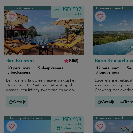
Bo Phut beach
Chaweng beach
USD 537
van
per nacht
Ban Kinaree
Baan Kimsachev
9.8
(
8
)
10 pers. max.
·
5 slaapkamers
·
12 pers. max.
·
5+ 
5 badkamers
7 badkamers
Een ruime villa op een heuvel vlakbij het
Luxe villa met uitzich
strand van Bo Phut, met uitzicht op de
zonsondergang boven
oceaan, een infinity-zwembad en volop
Chaweng met overlo
ruimte voor groepen om weer tot elkaar
woonruimte, Thaise s
te komen.
gezinsvriendelijke rui
Ontbijt
Ontbijt
Tran
Choeng Mon beach
Chaweng beach
USD 608
van
per nacht
Korting -15%