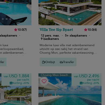
Villa Yee Sip Bpaet
10.0
(
7
)
10.0
(
4
)
slaapkamers
·
12 pers. max.
·
5+ slaapkamers
·
9 badkamers
n luxe
Moderne luxe villa met adembenemend
verloopzwembad,
uitzicht op zee nabij het strand van
r en adembenemend
Choeng Mon, perfecte vakantiewoning
o strand - ideaal
voor gezinnen met zwembad en
gezinsvakantie.
bioscoop.
sfer
Ontbijt
Transfer
Choeng Mon beach
USD 1.884
USD 2.496
van
van
per nacht
per nacht
Korting -20%
Korting -20%