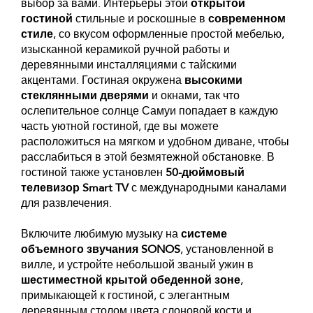
выбор за вами. Интерьеры этой
открытой
гостиной
стильные и роскошные в
современном
стиле
, со вкусом оформленные простой мебелью,
изысканной керамикой ручной работы и
деревянными инсталляциями с тайскими
акцентами. Гостиная окружена
высокими
стеклянными дверями
и окнами, так что
ослепительное солнце Самуи попадает в каждую
часть уютной гостиной, где вы можете
расположиться на мягком и удобном диване, чтобы
расслабиться в этой безмятежной обстановке. В
гостиной также установлен
50-дюймовый
телевизор Smart TV
с международными каналами
для развлечения.
Включите любимую музыку на
системе
объемного звучания SONOS
, установленной в
вилле, и устройте небольшой званый ужин в
шестиместной крытой обеденной зоне
,
примыкающей к гостиной, с элегантным
деревянным столом цвета слоновой кости и