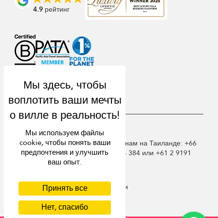
4.9
рейтинг
USD $
ru русский
Мы используем файлы
cookie, чтобы понять ваши
© 2026 Samui Villa Finder. Звоните нам на Таиланде: +66
предпочтения и улучшить
60 003 5911 / Австралия: 1300 014 384 или +61 2 9191
ваш опыт.
7419 / Сингапур +65 6871 8993.
Условия использования
Положение о конфиденциальности
Принять все
Cookies
Нет, спасибо
Карта сайта