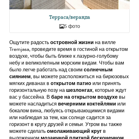
Терраса/веранда
5 фото
Ощутите радость
островной жизни
на вилле
Tremjasa, проведите время в гостиной на открытом
воздухе, чтобы быть ближе к лазурно-голубому
небу и великолепным морским видам. Чтобы вам
было легче работать над своим
солнечным
сиянием
, вы можете расположиться на бирюзовых
мягких диванах в
открытом патио
или принять
горизонтальную позу на
шезлонгах
, которые ждут
вас у бассейна. В
баре на открытом воздухе
вы
можете насладиться
вечерними коктейлями
или
бокалом вина, любуясь открывающимися видами
или наблюдая за тем, как солнце садится за
горизонт в кругу друзей и семьи. Утром вы также
можете сделать
омолаживающий круг
в
выложенном
мозаичной плиткой бесконечном