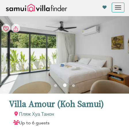
Панель управления cookies
Tog
nav
Villa Amour (Koh Samui)
Пляж Хуа Танон
Up to 6 guests