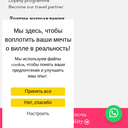
Loyalty programme
Become our travel partner
Другие направления
Виллы на Бали (Индонезия)
Виллы на Пхукете (Тайланд)
Виллы на Шри-Ланке
Виллы на Маврикии
Мы используем файлы
Италия
cookie, чтобы понять ваши
Сент-Бартс
предпочтения и улучшить
ваш опыт.
Вдохновение
Принять все
Villa Finder
Нет, спасибо
Скидки в последнюю минуту
Путеводитель
Настроить
от
232 USD
/ ночь
Check Availability