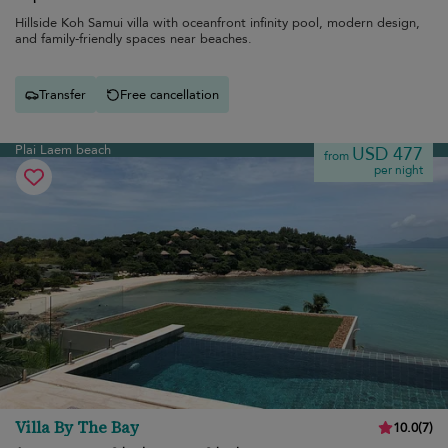
Hillside Koh Samui villa with oceanfront infinity pool, modern design,
and family-friendly spaces near beaches.
Transfer
Free cancellation
Plai Laem beach
USD 477
from
per night
Villa By The Bay
10.0
(
7
)