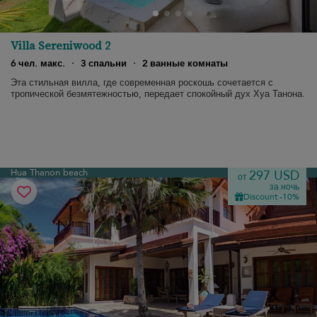
Villa Sereniwood 2
6 чел. макс.
·
3 спальни
·
2 ванные комнаты
Эта стильная вилла, где современная роскошь сочетается с
тропической безмятежностью, передает спокойный дух Хуа Танона.
Hua Thanon beach
297 USD
от
за ночь
Discount -10%