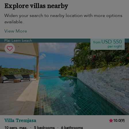
Explore villas nearby
Widen your search to nearby location with more options
available.
View More
Plai Laem beach
USD 550
from
per night
Villa Tremjasa
10.0
(
9
)
10 pers. max.
·
5 bedrooms
·
6 bathrooms