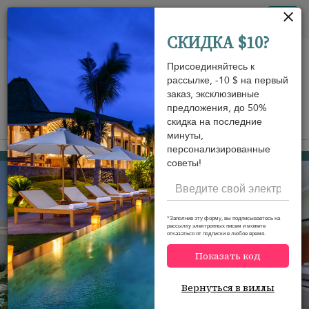
Панель управления cookies
Tog
СКИДКА $10?
nav
Присоединяйтесь к
рассылке, -10 $ на первый
заказ, эксклюзивные
предложения, до 50%
скидка на последние
View on map
m
минуты,
персонализированные
Hua Thanon beach
164 USD
от
советы!
за ночь
Discount -10%
*Заполнив эту форму, вы подписываетесь на
рассылку электронных писем и можете
отказаться от подписки в любое время.
Показать код
Вернуться в виллы