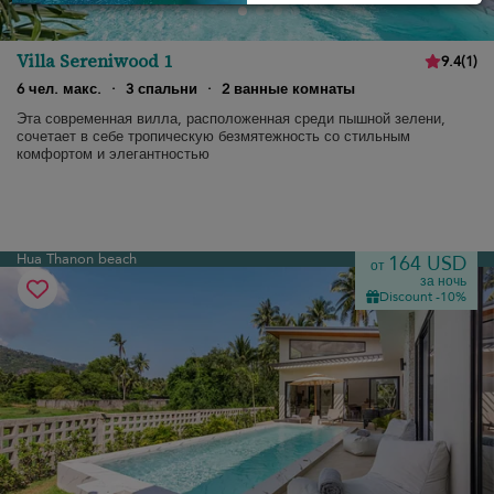
Villa Sereniwood 1
9.4
(
1
)
6 чел. макс.
·
3 спальни
·
2 ванные комнаты
Эта современная вилла, расположенная среди пышной зелени,
сочетает в себе тропическую безмятежность со стильным
комфортом и элегантностью
Hua Thanon beach
164 USD
от
за ночь
Discount -10%