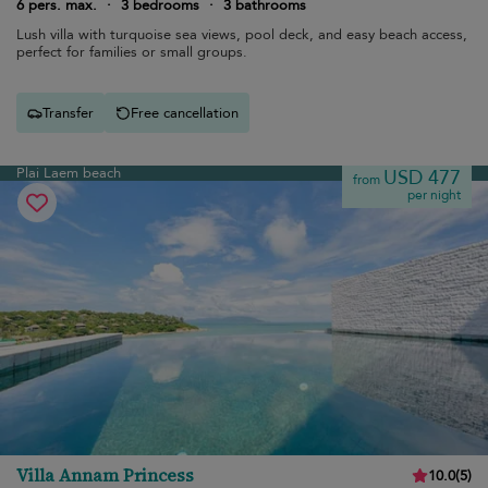
6 pers. max.
·
3 bedrooms
·
3 bathrooms
Lush villa with turquoise sea views, pool deck, and easy beach access,
perfect for families or small groups.
Transfer
Free cancellation
Plai Laem beach
USD 477
from
per night
Villa Annam Princess
10.0
(
5
)