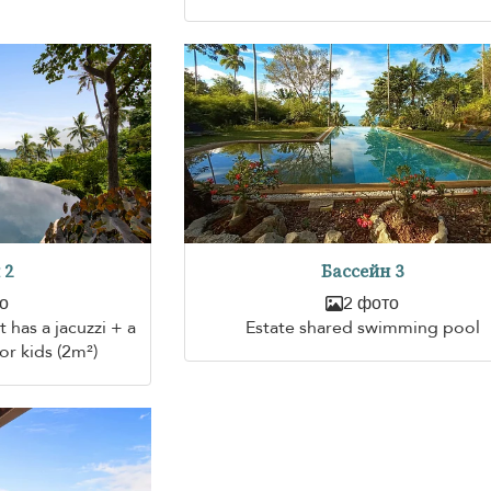
 2
Бассейн 3
о
2 фото
 has a jacuzzi + a
Estate shared swimming pool
or kids (2m²)