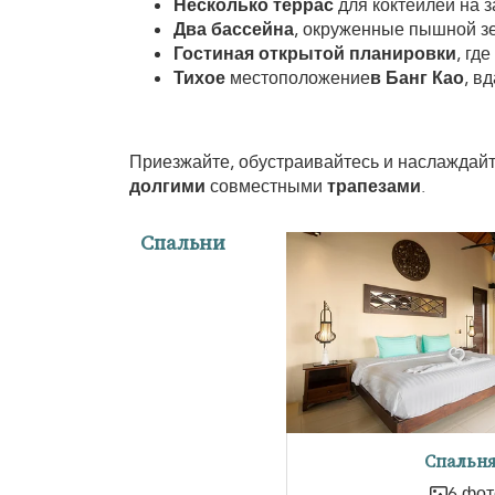
Несколько террас
для коктейлей на з
Два бассейна
, окруженные пышной з
Гостиная открытой планировки
, гд
Тихое
местоположение
в Банг Као
, в
Приезжайте, обустраивайтесь и наслажда
долгими
совместными
трапезами
.
Спальни
Спальня
6 фот