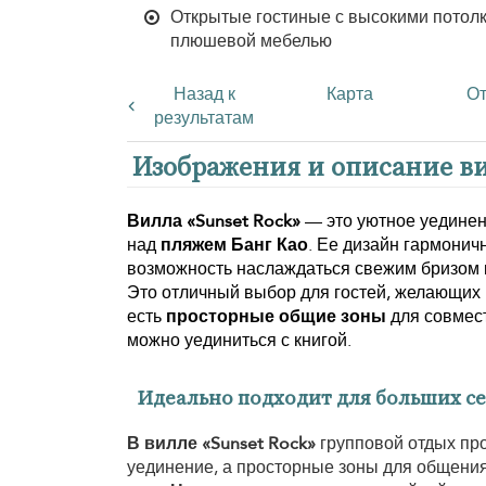
Открытые гостиные с высокими потолк
плюшевой мебелью
Назад к
Карта
О
результатам
Изображения и описание вил
Вилла «Sunset Rock»
— это уютное уединен
над
пляжем Банг Као
. Ее дизайн гармонич
возможность наслаждаться свежим бризом ка
Это отличный выбор для гостей, желающих 
есть
просторные общие зоны
для совмест
можно уединиться с книгой.
Идеально подходит для больших се
В вилле «Sunset Rock»
групповой отдых про
уединение, а просторные зоны для общени