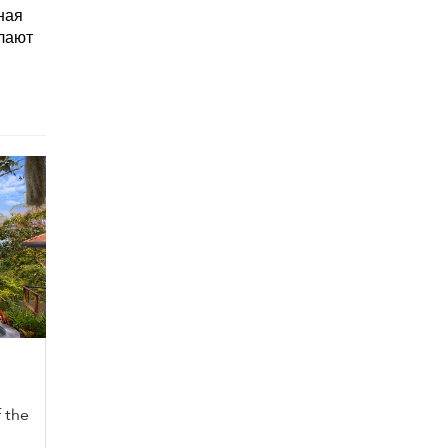
ная
лают
 the