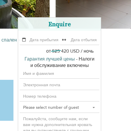
Enquire
5 спален
Sunset Rock Villa
(5 villas)
от
525
420 USD
/ ночь
Гарантия лучшей цены
- Налоги
и обслуживание включены