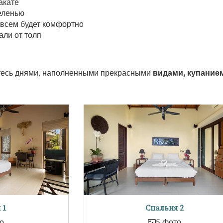
акате
еленью
е всем будет комфортно
дали от толп
йтесь днями, наполненными прекрасными
видами, купание
 1
Спальня 2
о
5 фото