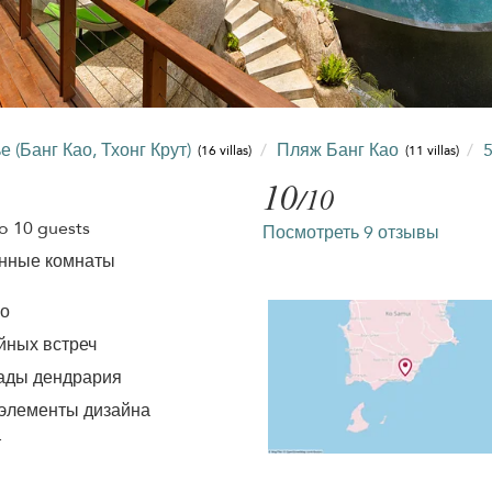
(Банг Као, Тхонг Крут)
Пляж Банг Као
(16 villas)
(11 villas)
10
/10
o 10 guests
Посмотреть 9 отзывы
анные комнаты
ао
йных встреч
ады дендрария
 элементы дизайна
т