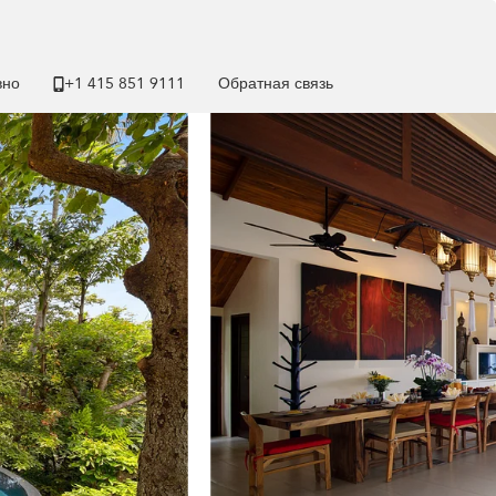
вно
+1 ​415 851 9111
Обратная связь