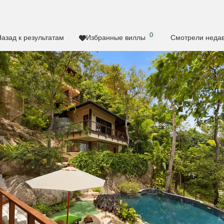
0
азад к результатам
Избранные виллы
Смотрели неда