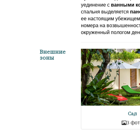
уединение с
ванными к
спальня выделяется
пан
ее настоящим убежищем. 
номера на возвышеннос
окруженный пологом ден
Внешние
зоны
Сад
3 фот