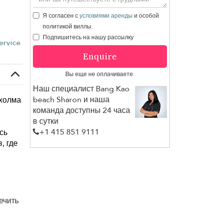
Я согласен с
условиями аренды
и особой
политикой виллы.
Подпишитесь на нашу рассылку
ervice
Enquire
Вы еще не оплачиваете.
Наш специалист Bang Kao
beach Sharon и наша
 холма
команда доступны 24 часа
в сутки
+1 ​415 851 9111
сь
, где
ечить