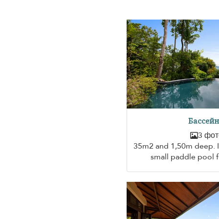
Бассейн
3 фот
35m2 and 1,50m deep. It
small paddle pool f