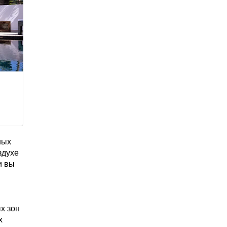
ных
здухе
и вы
х зон
х