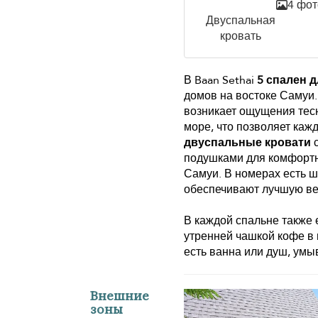
4 фот
Двуспальная
кровать
В Baan Sethai
5 спален д
домов на востоке Самуи.
возникает ощущения тесн
море, что позволяет каж
двуспальные кровати
с
подушками для комфортно
Самуи. В номерах есть 
обеспечивают лучшую ве
В каждой спальне также 
утренней чашкой кофе в
есть ванна или душ, умы
Внешние
зоны