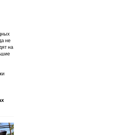
ндных
да не
дят на
льшие
в
ки
ах