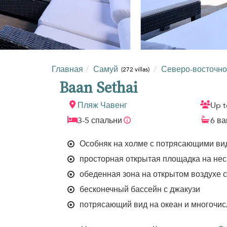
Главная
Самуй
Северо-восточн
(272 villas)
Baan Sethai
Пляж Чавенг
Up t
3-5 спальни
6 в
Особняк на холме с потрясающими ви
просторная открытая площадка на нес
обеденная зона на открытом воздухе 
бесконечный бассейн с джакузи
потрясающий вид на океан и многочи