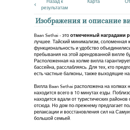
Назад к
Карта
О
результатам
Изображения и описание ви
Baan Sethai - это
отмеченный наградами 
лучшее. Тайский минимализм, соломенная 
функциональность и удобство объединились
пребывания на этой арендованной вилле бу
Расположенная на холме вилла гарантирует
бассейна, расслабляясь. Для тех, кто пред
есть частные балконы, также выходящие на
Вилла Baan Sethai расположена на холмах
находится всего в 10 минутах езды. Поблиз
находится вдали от туристических районов 
отсюда. Но дом по-прежнему предлагает п
релаксации и восстановления сил на Самуи.
большой семьей.