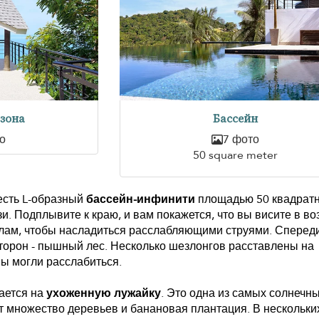
 зона
Бассейн
о
7 фото
50 square meter
есть L-образный
бассейн-инфинити
площадью 50 квадрат
и. Подплывите к краю, и вам покажется, что вы висите в во
углам, чтобы насладиться расслабляющими струями. Сперед
 сторон - пышный лес. Несколько шезлонгов расставлены на
вы могли расслабиться.
ается на
ухоженную лужайку
. Это одна из самых солнечны
т множество деревьев и банановая плантация. В нескольки