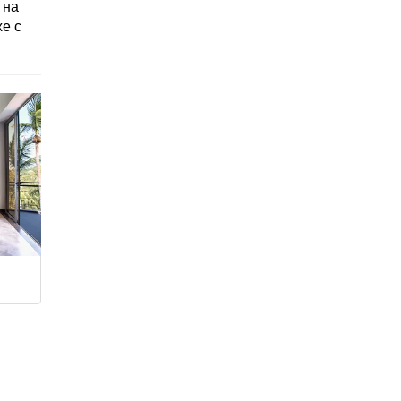
 на
хе с