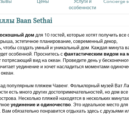
тзывы
Цены
Услуги и
Concierge s
особенности
ллы Baan Sethai
роскошный дом
для 10 гостей, которые хотят получить все
крыша, эстетичное планирование, современный декор,
, чтобы создать умный и уникальный дом. Каждая минута в
дет особенной. Проснитесь с
фантастическим видом на 
 потрясающий вид на океан. Проведите день у бесконечног
почитает уединение и хочет насладиться моментами одиноче
 океан.
 над популярным пляжем Чавенг. Фольклорный музей Ват Л
ости есть много других достопримечательностей, но дом все
острова. Несколько пляжей находятся в нескольких минута
олное
уединение и одиночество
. Это идеальное место для
 Вам обязательно понравится отдыхать здесь с друзьями и