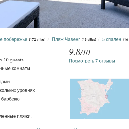
ое побережье
Пляж Чавенг
5 спален
(172 villas)
(48 villas)
(16 
9.8
/10
o 10 guests
Посмотреть 7 отзывы
анные комнаты
дами
кольких уровнях
с барбекю
сленные пляжи.