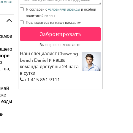
ervice
Я согласен с
условиями аренды
и особой
политикой виллы.
Подпишитесь на нашу рассылку
Забронировать
 самое
Вы еще не оплачиваете.
ашего
Наш специалист Chaweng
море
.
beach Daniel и наша
о
команда доступны 24 часа
ства,
в сутки
+1 ​415 851 9111
амай
 же
х езды
ли