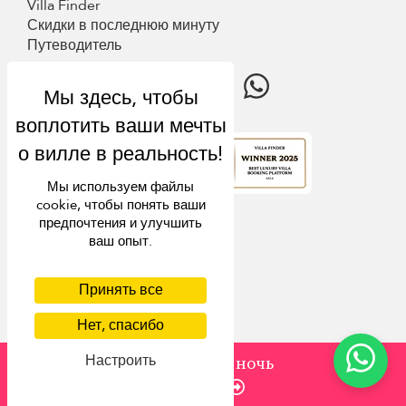
Villa Finder
Скидки в последнюю минуту
Путеводитель
4.9
рейтинг
Мы используем файлы
cookie, чтобы понять ваши
предпочтения и улучшить
ваш опыт.
Принять все
Нет, спасибо
Настроить
от
473 USD
/ ночь
Enquire
USD $
ru русский