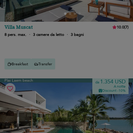
Villa Muscat
10.0
(
7
)
8 pers. max.
·
3 camere da letto
·
3 bagni
Breakfast
Transfer
Plai Laem beach
1.354 USD
da
A notte
Discount -10%