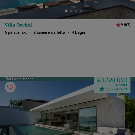
Villa Orchid
9.8
(
7
)
6 pers. max.
·
3 camere da letto
·
4 bagni
Plai Laem beach
1.128 USD
da
A notte
Discount -10%