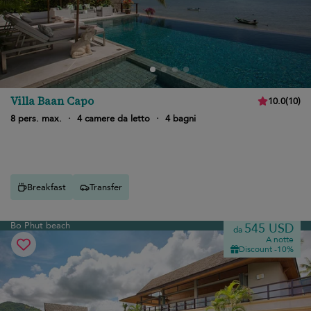
Villa Baan Capo
10.0
(
10
)
8 pers. max.
·
4 camere da letto
·
4 bagni
Breakfast
Transfer
Bo Phut beach
545 USD
da
A notte
Discount -10%