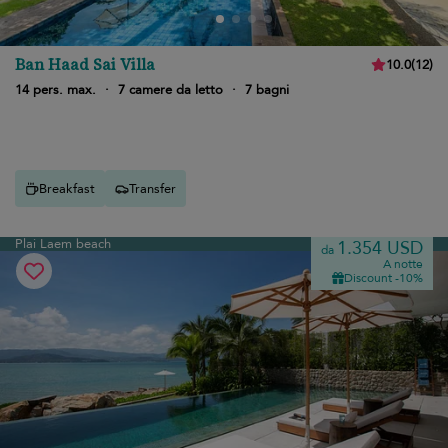
Ban Haad Sai Villa
10.0
(
12
)
14 pers. max.
·
7 camere da letto
·
7 bagni
Breakfast
Transfer
Plai Laem beach
1.354 USD
da
A notte
Discount -10%