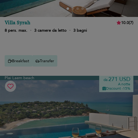
Villa Syrah
10.0
(
7
)
8 pers. max.
·
3 camere da letto
·
3 bagni
Breakfast
Transfer
Plai Laem beach
271 USD
da
A notte
Discount -15%