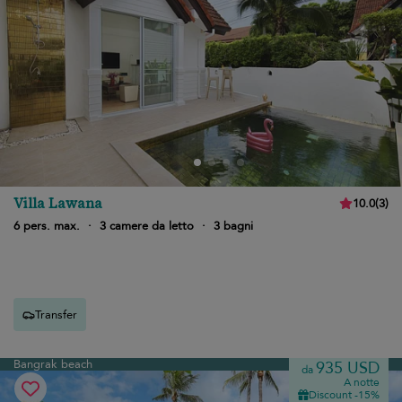
Villa Lawana
10.0
(
3
)
6 pers. max.
·
3 camere da letto
·
3 bagni
Transfer
Bangrak beach
935 USD
da
A notte
Discount -15%