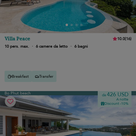
Villa Peace
10.0
(
16
)
10 pers. max.
·
6 camere da letto
·
6 bagni
Breakfast
Transfer
Bo Phut beach
426 USD
da
A notte
Discount -10%