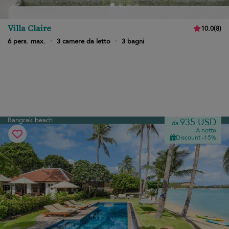
Villa Claire
10.0
(
8
)
6 pers. max.
·
3 camere da letto
·
3 bagni
Bangrak beach
935 USD
da
A notte
Discount -15%