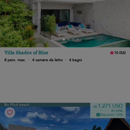
Villa Shades of Blue
10.0
(
6
)
8 pers. max.
·
4 camere da letto
·
4 bagni
Bo Phut beach
1.271 USD
da
A notte
Discount -10%