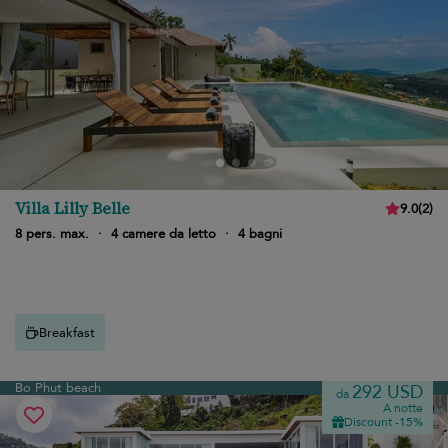
Villa Lilly Belle
9.0
(
2
)
8 pers. max.
·
4 camere da letto
·
4 bagni
Breakfast
Bo Phut beach
292 USD
da
A notte
Discount -15%