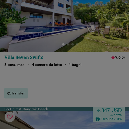
Villa Seven Swifts
9.6
(
5
)
8 pers. max.
·
4 camere da letto
·
4 bagni
Transfer
Bo Phut & Bangrak Beach
347 USD
da
A notte
Discount -10%