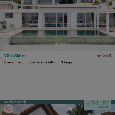
Villa Claire
10.0
(
8
)
6 pers. max.
·
3 camere da letto
·
3 bagni
Bo Phut beach
193 USD
da
A notte