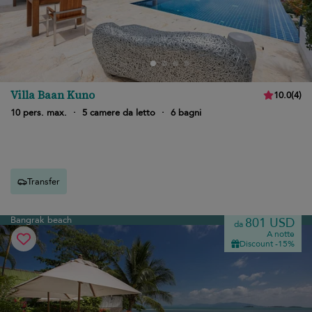
Villa Baan Kuno
10.0
(
4
)
10 pers. max.
·
5 camere da letto
·
6 bagni
Transfer
Bangrak beach
801 USD
da
A notte
Discount -15%