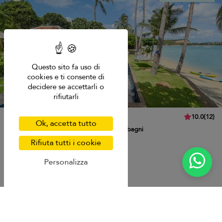
Questo sito fa uso di
cookies e ti consente di
decidere se accettarli o
rifiutarli
Ban Haad Sai Villa
10.0
(
12
)
Ok, accetta tutto
14 pers. max.
·
7 camere da letto
·
7 bagni
Rifiuta tutti i cookie
Personalizza
Breakfast
Transfer
Plai Laem beach
1.589 USD
da
A notte