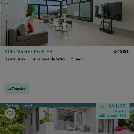
Villa Master Peak H4
10.0
(
1
)
8 pers. max.
·
4 camere da letto
·
5 bagni
Transfer
Plai Laem beach
198 USD
da
A notte
Discount -10%