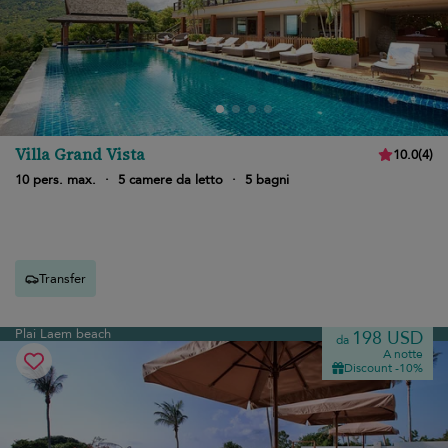
Villa Grand Vista
10.0
(
4
)
10 pers. max.
·
5 camere da letto
·
5 bagni
Transfer
Plai Laem beach
198 USD
da
A notte
Discount -10%