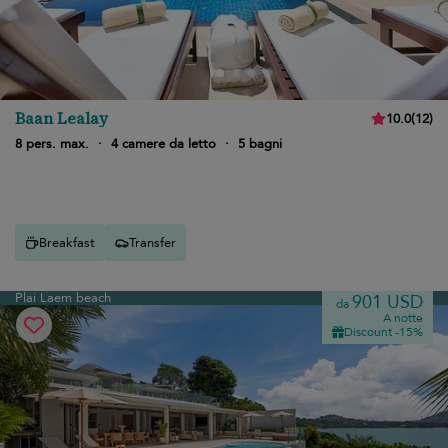
Baan Lealay
10.0
(
12
)
8 pers. max.
·
4 camere da letto
·
5 bagni
Breakfast
Transfer
Plai Laem beach
901 USD
da
A notte
Discount -15%