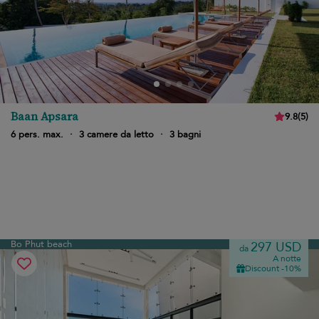
Baan Apsara
9.8
(
5
)
6 pers. max.
·
3 camere da letto
·
3 bagni
Bo Phut beach
297 USD
da
A notte
Discount -10%