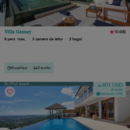
Villa Gamay
10.0
(
8
)
8 pers. max.
·
3 camere da letto
·
3 bagni
Breakfast
Transfer
Bo Phut beach
401 USD
da
A notte
Discount -15%