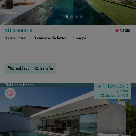
Villa Solaris
10.0
(
8
)
8 pers. max.
·
3 camere da letto
·
3 bagni
Breakfast
Transfer
Plai Laem beach
1.128 USD
da
A notte
Discount -10%