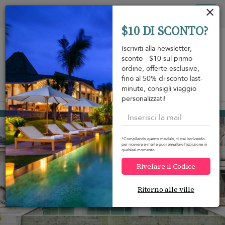
Pannello di gestione dei cookies
Tog
$10 DI SCONTO?
nav
Iscriviti alla newsletter,
sconto - $10 sul primo
ordine, offerte esclusive,
fino al 50% di sconto last-
minute, consigli viaggio
View on map
m
personalizzati!
Bo Phut beach
292 USD
da
A notte
Discount -15%
*Compilando questo modulo, ti stai iscrivendo
per ricevere e-mail e puoi annullare l'iscrizione in
qualsiasi momento.
Rivelare il Codice
Ritorno alle ville