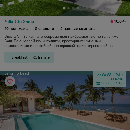
10.0
(
4
)
Villa Chi Samui
10 чел. макс.
·
5 спальни
·
5 ванные комнаты
Вилла Chi Samui - это современная прибрежная вилла на пляже
Банг По с бассейном-инфинити, просторными жилыми
помещениями и спокойной планировкой, ориентированной на
группы.
Breakfast
Transfer
Bang Po beach
669 USD
от
за ночь
Discount -10%