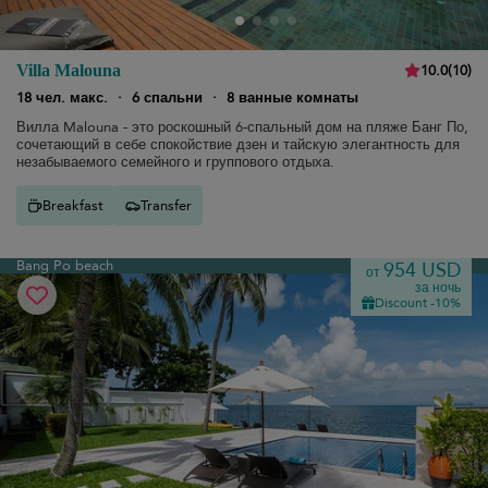
10.0
(
10
)
Villa Malouna
18 чел. макс.
·
6 спальни
·
8 ванные комнаты
Вилла Malouna - это роскошный 6-спальный дом на пляже Банг По,
сочетающий в себе спокойствие дзен и тайскую элегантность для
незабываемого семейного и группового отдыха.
Breakfast
Transfer
Bang Po beach
954 USD
от
за ночь
Discount -10%