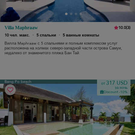
10.0
(
3
)
Villa Maphraaw
10 чел. макс.
·
5 спальни
·
5 ванные комнаты
Вилла Maphraaw с 5 спальнями и полным комплексом услуг
расположена на холмах северо-западной части острова Самуи,
недалеко от знаменитого пляжа Бан Тай.
Bang Po beach
317 USD
от
за ночь
Discount -10%