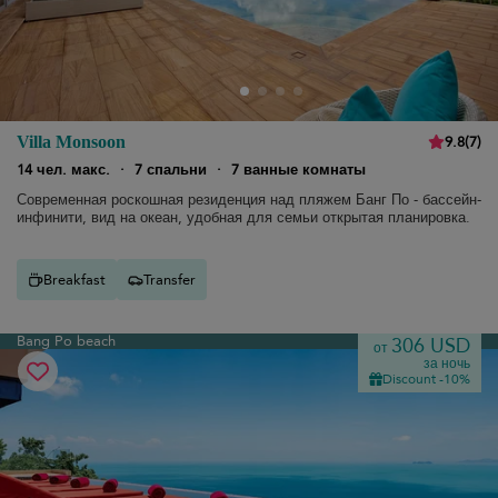
9.8
(
7
)
Villa Monsoon
14 чел. макс.
·
7 спальни
·
7 ванные комнаты
Современная роскошная резиденция над пляжем Банг По - бассейн-
инфинити, вид на океан, удобная для семьи открытая планировка.
Breakfast
Transfer
Bang Po beach
306 USD
от
за ночь
Discount -10%