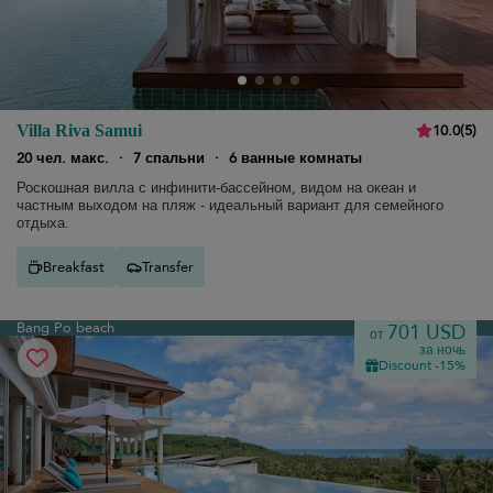
10.0
(
5
)
Villa Riva Samui
20 чел. макс.
·
7 спальни
·
6 ванные комнаты
Роскошная вилла с инфинити-бассейном, видом на океан и
частным выходом на пляж - идеальный вариант для семейного
отдыха.
Breakfast
Transfer
Bang Po beach
701 USD
от
за ночь
Discount -15%