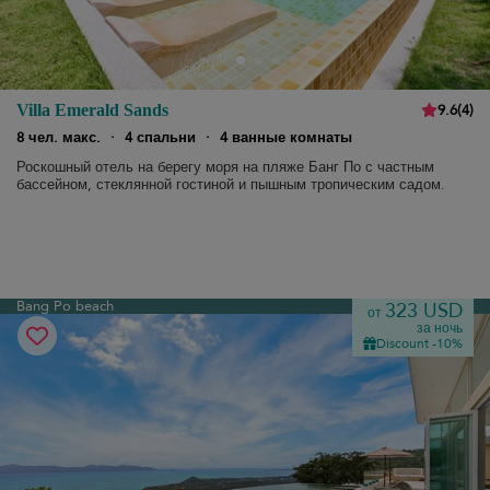
9.6
(
4
)
Villa Emerald Sands
8 чел. макс.
·
4 спальни
·
4 ванные комнаты
Роскошный отель на берегу моря на пляже Банг По с частным
бассейном, стеклянной гостиной и пышным тропическим садом.
Bang Po beach
323 USD
от
за ночь
Discount -10%