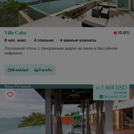
10.0
(
1
)
Villa Cabo
8 чел. макс.
·
4 спальни
·
4 ванные комнаты
Роскошный отель с панорамным видом на океан и бассейном-
инфинити.
Breakfast
Transfer
Bang Po beach
1 484 USD
от
за ночь
Discount -10%