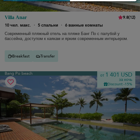
9.8
(
12
)
Villa Anar
10 чел. макс.
·
5 спальни
·
6 ванные комнаты
Современный пляжный отель на пляже Банг По с палубой у
бассейна, доступом к каякам и ярким современным интерьером.
Breakfast
Transfer
Bang Po beach
1 401 USD
от
за ночь
Discount -15%