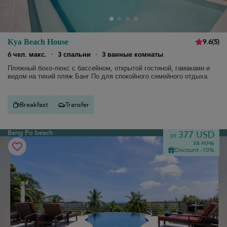
9.6
(
5
)
Kya Beach House
6 чел. макс.
·
3 спальни
·
3 ванные комнаты
Пляжный бохо-люкс с бассейном, открытой гостиной, гамаками и
видом на тихий пляж Банг По для спокойного семейного отдыха.
Breakfast
Transfer
Bang Po beach
377 USD
от
за ночь
Discount -10%