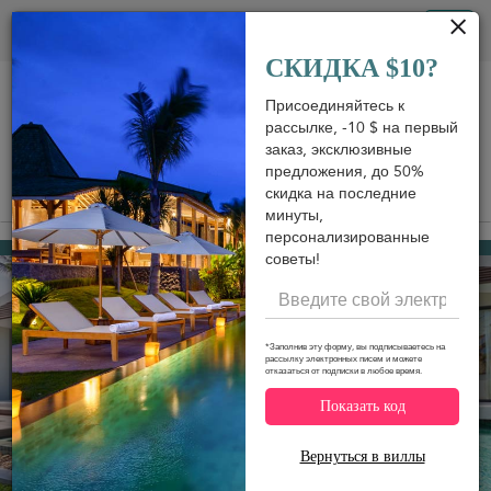
Панель управления cookies
Tog
СКИДКА $10?
nav
Присоединяйтесь к
рассылке, -10 $ на первый
заказ, эксклюзивные
предложения, до 50%
скидка на последние
View on map
m
минуты,
персонализированные
Bang Po beach
876 USD
от
советы!
за ночь
Discount -15%
*Заполнив эту форму, вы подписываетесь на
рассылку электронных писем и можете
отказаться от подписки в любое время.
Показать код
Вернуться в виллы