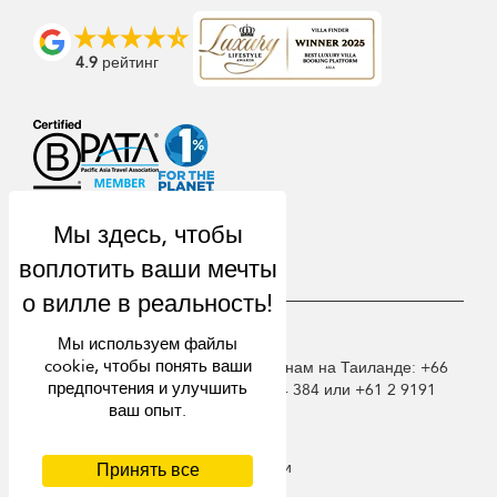
4.9
рейтинг
USD $
ru русский
Мы используем файлы
cookie, чтобы понять ваши
© 2026 Samui Villa Finder. Звоните нам на Таиланде: +66
предпочтения и улучшить
60 003 5911 / Австралия: 1300 014 384 или +61 2 9191
ваш опыт.
7419 / Сингапур +65 6871 8993.
Условия использования
Положение о конфиденциальности
Принять все
Cookies