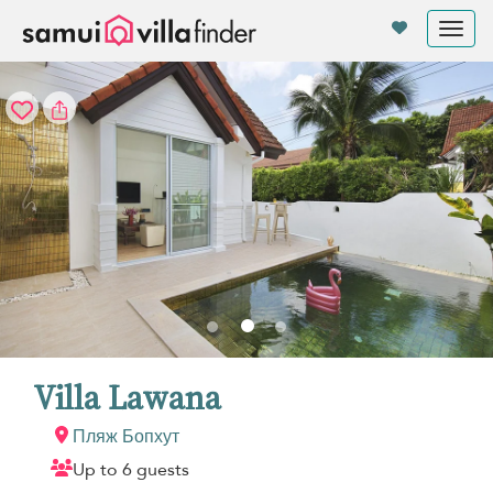
Панель управления cookies
Tog
nav
Villa Lawana
Пляж Бопхут
Up to 6 guests