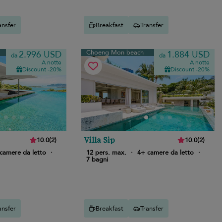
ansfer
Breakfast
Transfer
Choeng Mon beach
2.996 USD
1.884 USD
da
da
A notte
A notte
Discount -20%
Discount -20%
Villa Sip
10.0
(
2
)
10.0
(
2
)
camere da letto
·
12 pers. max.
·
4+ camere da letto
·
7 bagni
ansfer
Breakfast
Transfer