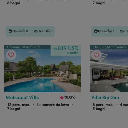
6 bagni
7 bagni
Breakfast
Transfer
Breakfast
Tr
Choeng Mon beach
Choeng Mon beach
819 USD
da
A notte
Motsamot Villa
Villa Sip Gao
10.0
(
9
)
12 pers. max.
·
4+ camere da letto
·
8 pers. max.
·
4 ca
7 bagni
5 bagni