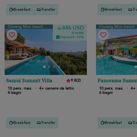
Breakfast
Transfer
Breakfast
Tr
Choeng Mon beach
Choeng Mon beach
446 USD
da
A notte
Discount -10%
Samui Summit Villa
Panorama Summit
9.8
(
2
)
10 pers. max.
·
4+ camere da letto
·
10 pers. max.
·
4+ 
4 bagni
6 bagni
Breakfast
Transfer
Breakfast
Tr