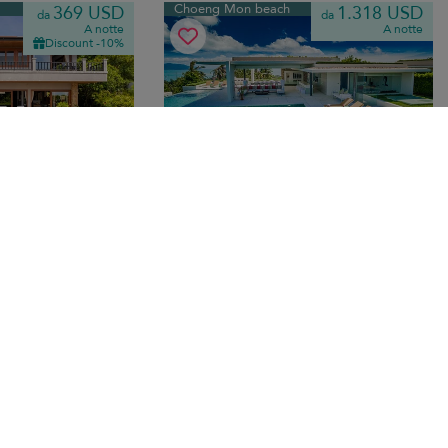
Choeng Mon beach
369 USD
1.318 USD
da
da
A notte
A notte
Discount -10%
n Phuttarak Villa
Villa Anavaya
10.0
(
3
)
10.0
(
3
)
mere da letto
·
12 pers. max.
·
4+ camere da letto
·
6 bagni
ansfer
Breakfast
Transfer
369 USD
da
A notte
Discount -10%