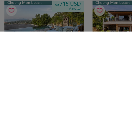
Choeng Mon beach
Choeng Mon beach
715 USD
da
A notte
Villa Sierra
Baa
8 pers. max.
·
4 camere da letto
·
8 pers. max.
·
4 ca
4 bagni
4 bagni
Breakfast
Transfer
Breakfast
Tr
Choeng Mon beach
Choeng Mon beach
629 USD
da
A notte