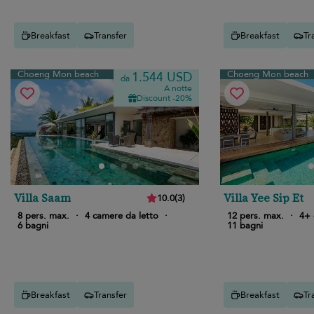
Breakfast
Transfer
Breakfast
Tr
Choeng Mon beach
Choeng Mon beach
1.544 USD
da
A notte
Discount -20%
D
Villa Saam
Villa Yee Sip Et
10.0
(
3
)
8 pers. max.
·
4 camere da letto
·
12 pers. max.
·
4+ 
6 bagni
11 bagni
Breakfast
Transfer
Breakfast
Tr