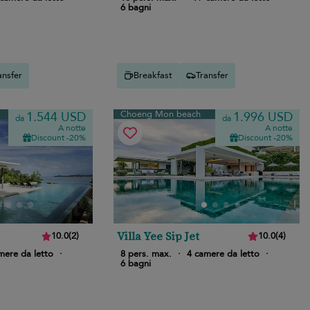
6 bagni
ansfer
Breakfast
Transfer
Choeng Mon beach
1.544 USD
1.996 USD
da
da
A notte
A notte
Discount -20%
Discount -20%
Villa Yee Sip Jet
10.0
(
2
)
10.0
(
4
)
mere da letto
·
8 pers. max.
·
4 camere da letto
·
6 bagni