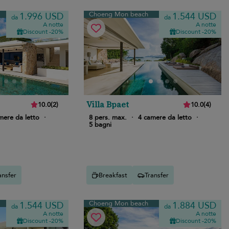
Choeng Mon beach
1.996 USD
1.544 USD
da
da
A notte
A notte
Discount -20%
Discount -20%
Villa Bpaet
10.0
(
2
)
10.0
(
4
)
mere da letto
·
8 pers. max.
·
4 camere da letto
·
5 bagni
ansfer
Breakfast
Transfer
Choeng Mon beach
1.544 USD
1.884 USD
da
da
A notte
A notte
Discount -20%
Discount -20%