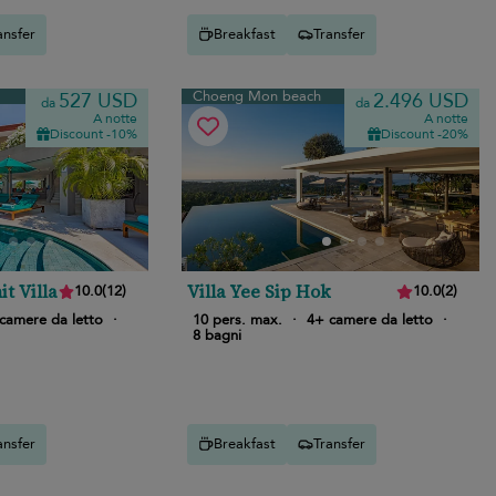
ansfer
Breakfast
Transfer
Choeng Mon beach
527 USD
2.496 USD
da
da
A notte
A notte
Discount -10%
Discount -20%
 Villa
Villa Yee Sip Hok
10.0
(
12
)
10.0
(
2
)
camere da letto
·
10 pers. max.
·
4+ camere da letto
·
8 bagni
ansfer
Breakfast
Transfer