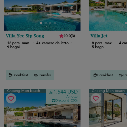
Villa Yee Sip Song
Villa Jet
10.0
(
3
)
12 pers. max.
·
4+ camere da letto
·
8 pers. max.
·
4 ca
9 bagni
5 bagni
Breakfast
Transfer
Breakfast
Tr
Choeng Mon beach
Choeng Mon beach
1.544 USD
da
A notte
Discount -20%