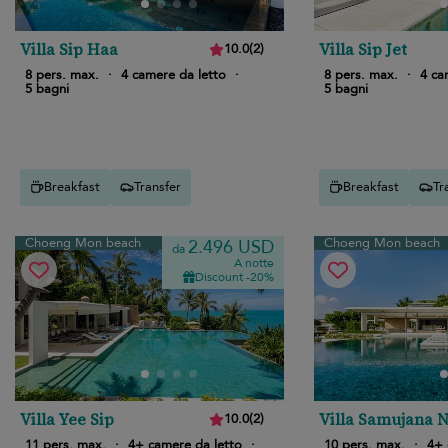
Villa Sip Haa
Villa Sip Jet
10.0
(
2
)
8 pers. max.
·
4 camere da letto
·
8 pers. max.
·
4 ca
5 bagni
5 bagni
Breakfast
Transfer
Breakfast
Tr
Choeng Mon beach
Choeng Mon beach
2.496 USD
da
A notte
Discount -20%
Villa Yee Sip
Villa Samujana 
10.0
(
2
)
11 pers. max.
·
4+ camere da letto
·
10 pers. max.
·
4+ 