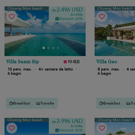
Choeng Mon beach
Choeng Mon beach
2.496 USD
da
A notte
Discount -20%
Villa Saam Sip
Villa Gao
10.0
(
2
)
10 pers. max.
·
4+ camere da letto
·
8 pers. max.
·
4 ca
6 bagni
6 bagni
Breakfast
Transfer
Breakfast
Tr
Choeng Mon beach
Choeng Mon beach
2.996 USD
da
A notte
Discount -20%