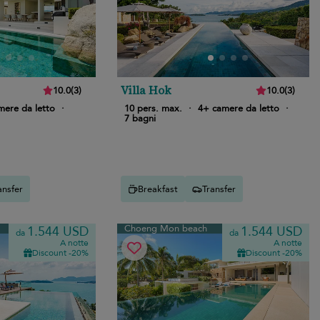
Villa Hok
10.0
(
3
)
10.0
(
3
)
mere da letto
·
10 pers. max.
·
4+ camere da letto
·
7 bagni
ansfer
Breakfast
Transfer
Choeng Mon beach
1.544 USD
1.544 USD
da
da
A notte
A notte
Discount -20%
Discount -20%