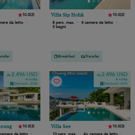
Villa Sip Hohk
10.0
(
2
)
10.0
(
2
)
mere da letto
·
8 pers. max.
·
4 camere da letto
·
5 bagni
ansfer
Breakfast
Transfer
Choeng Mon beach
2.496 USD
2.496 USD
da
da
A notte
A notte
Discount -20%
Discount -20%
Neung
Villa See
10.0
(
3
)
10.0
(
3
)
camere da letto
·
10 pers. max.
·
4+ camere da letto
·